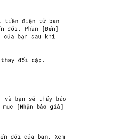
 tiền điện tử bạn
yển đổi. Phần
[Đến]
t
của bạn sau khi
 thay đổi cặp.
]
và bạn sẽ thấy báo
o mục
[Nhận báo giá]
yển đổi của bạn. Xem