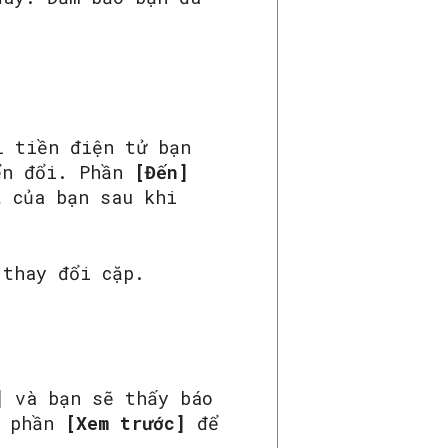
 tiền điện tử bạn
yển đổi. Phần
[Đến]
t
của bạn sau khi
 thay đổi cặp.
]
và bạn sẽ thấy báo
o phần
[Xem trước]
để