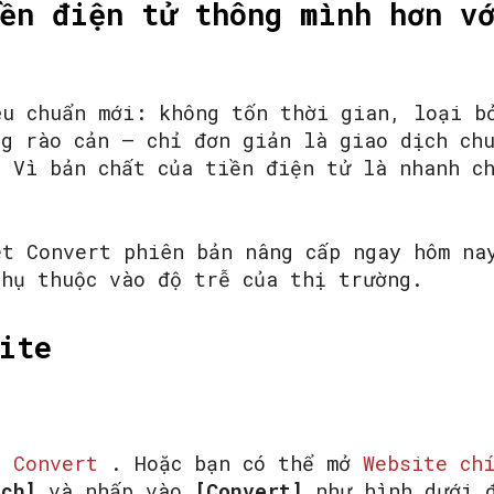
ền điện tử thông mình hơn v
êu chuẩn mới: không tốn thời gian, loại b
ng rào cản – chỉ đơn giản là giao dịch ch
. Vì bản chất của tiền điện tử là nhanh c
et Convert phiên bản nâng cấp ngay hôm na
phụ thuộc vào độ trễ của thị trường.
ite
t Convert
. Hoặc bạn có thể mở
Website ch
ịch]
và nhấp vào
[Convert]
như hình dưới đ