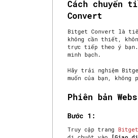
Cách chuyển ti
Convert
Bitget Convert là ti
không cần thiết, khô
trực tiếp theo ý bạn
minh bạch.
Hãy trải nghiệm Bitg
muốn của bạn, không 
Phiên bản Webs
Bước 1:
Truy cập trang
Bitge
di chuột vào
[Giao d