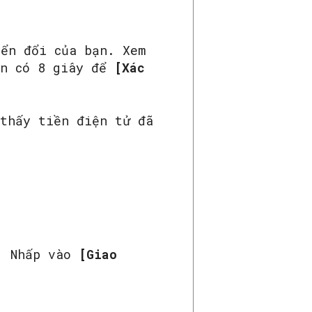
yển đổi của bạn. Xem
ạn có 8 giây để
[Xác
 thấy tiền điện tử đã
n. Nhấp vào
[Giao