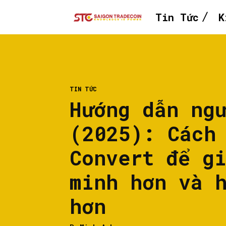
Tin Tức
K
TIN TỨC
Hướng dẫn ng
(2025): Cách
Convert để g
minh hơn và 
hơn