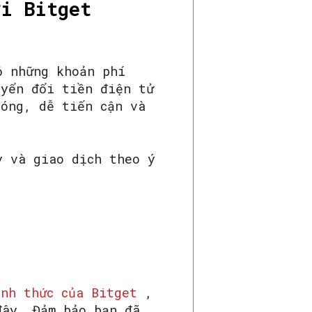
ới Bitget
ỏ những khoản phí
uyển đổi tiền điện tử
hóng, dễ tiến cận và
y và giao dịch theo ý
ính thức của Bitget
,
ây. Đảm bảo bạn đã