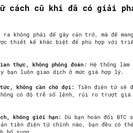
ữ cách cũ khi đã có giải ph
SEARCH...
o ra không phải để gây cản trở, mà để man
ược thiết kế khác biệt để phù hợp với tri
ian thực, không phỏng đoán
: Hệ thống làm 
ậy bạn luôn giao dịch ở mức giá hợp lý.
 tức, không cần chờ đợi:
Tiền điện tử sẽ đ
không có độ trễ sổ lệnh, rủi ro trượt giá
ịch, không giới hạn:
Dù bạn hoán đổi BTC 
sản tiền điện tử chính nào, bạn đều có th
ch bổ sung.