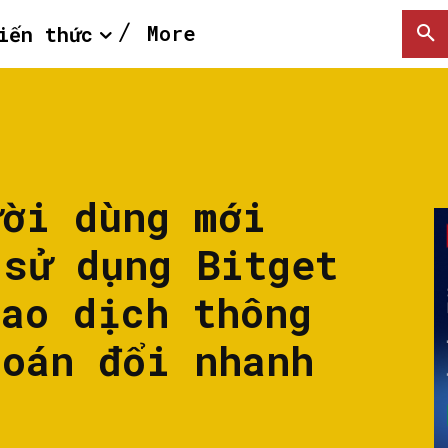
More
iến thức
ười dùng mới
 sử dụng Bitget
iao dịch thông
hoán đổi nhanh