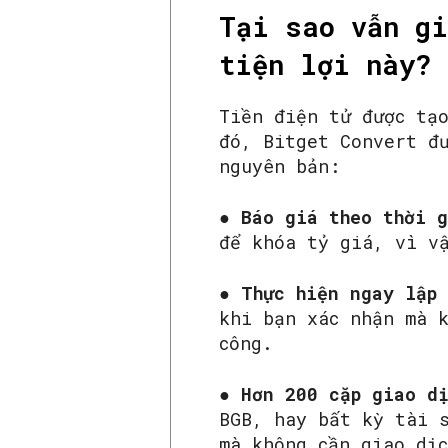
Tại sao vẫn gi
tiện lợi này?
Tiền điện tử được tạ
đó, Bitget Convert đ
nguyên bản:
●
Báo giá theo thời g
để khóa tỷ giá, vì v
●
Thực hiện ngay lập
khi bạn xác nhận mà 
công.
●
Hơn 200 cặp giao d
BGB, hay bất kỳ tài 
mà không cần giao dị