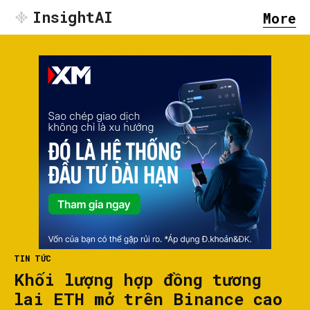
InsightAI
More
TIN TỨC
Khối lượng hợp đồng tương
lai ETH mở trên Binance cao