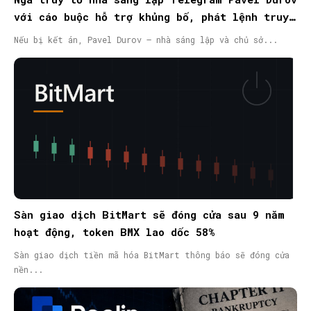
với cáo buộc hỗ trợ khủng bố, phát lệnh truy
nã quốc tế
Nếu bị kết án, Pavel Durov – nhà sáng lập và chủ sở...
Sàn giao dịch BitMart sẽ đóng cửa sau 9 năm
hoạt động, token BMX lao dốc 58%
Sàn giao dịch tiền mã hóa BitMart thông báo sẽ đóng cửa
nền...