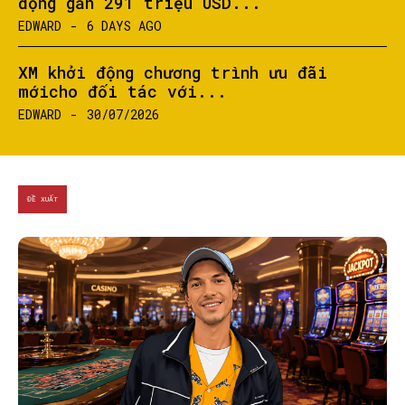
động gần 291 triệu USD...
EDWARD
-
6 DAYS AGO
XM khởi động chương trình ưu đãi
mớicho đối tác với...
EDWARD
-
30/07/2026
ĐỀ XUẤT