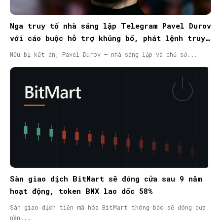
Nga truy tố nhà sáng lập Telegram Pavel Durov
với cáo buộc hỗ trợ khủng bố, phát lệnh truy
nã quốc tế
Nếu bị kết án, Pavel Durov – nhà sáng lập và chủ sở...
Sàn giao dịch BitMart sẽ đóng cửa sau 9 năm
hoạt động, token BMX lao dốc 58%
Sàn giao dịch tiền mã hóa BitMart thông báo sẽ đóng cửa
nền...