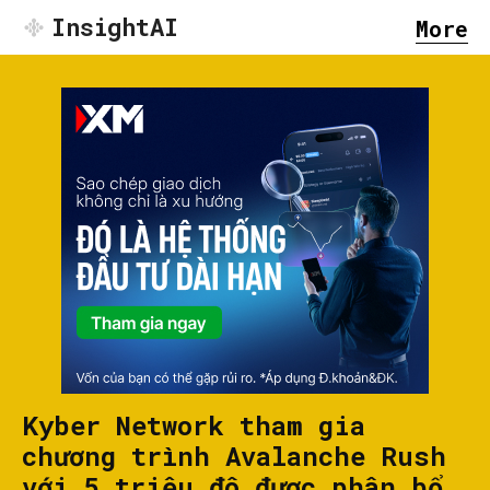
InsightAI
More
Kyber Network tham gia
chương trình Avalanche Rush
với 5 triệu đô được phân bổ