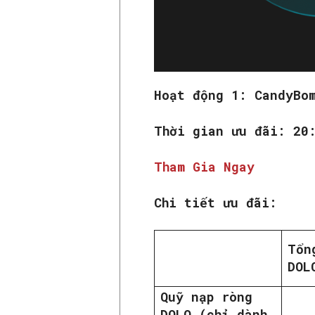
Hoạt động 1: CandyBo
Thời gian ưu đãi: 20
Tham Gia Ngay
Chi tiết ưu đãi:
Tổn
DOL
Quỹ nạp ròng
DOLO (chỉ dành