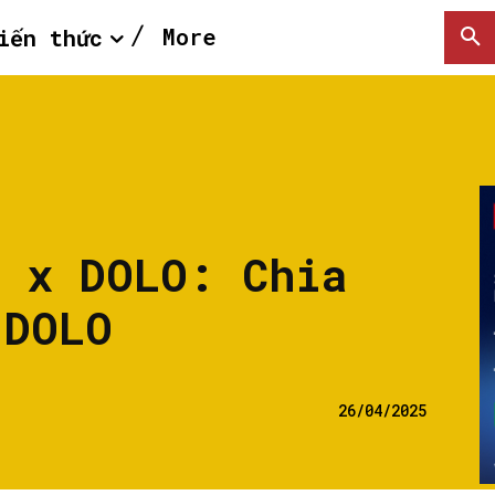
More
iến thức
t x DOLO: Chia
 DOLO
26/04/2025