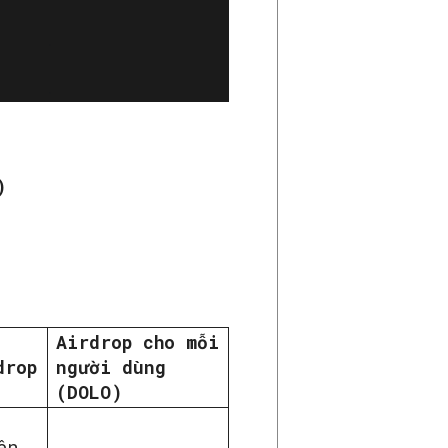
)
Airdrop cho mỗi
drop
người dùng
(DOLO)
ên