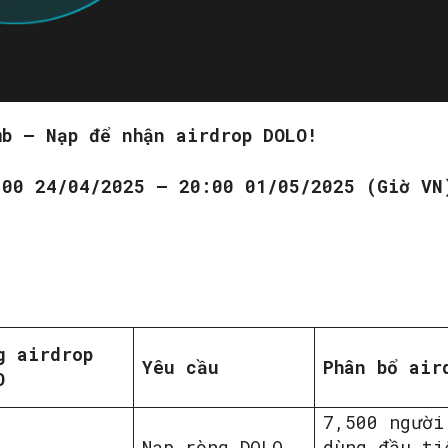
SEARCH...
mb – Nạp để nhận airdrop DOLO!
:00 24/04/2025 – 20:00 01/05/2025 (Giờ VN
g airdrop
‌Yêu cầu
Phân bổ air
O
7,500 người
Nạp ròng DOLO
dùng đầu ti