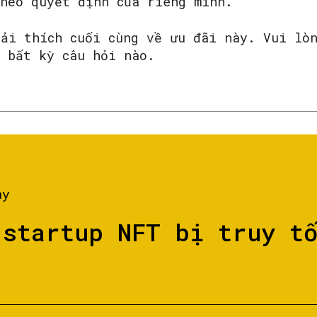
theo quyết định của riêng mình.
iải thích cuối cùng về ưu đãi này. Vui lò
ó bất kỳ câu hỏi nào.
ày
 startup NFT bị truy t