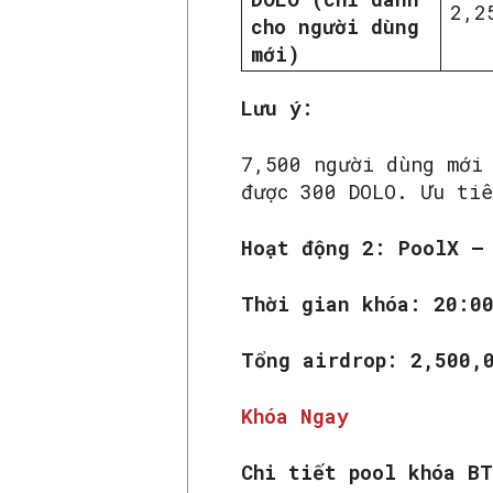
2,2
cho người dùng
mới)
Lưu ý:
7,500 người dùng mới
được 300 DOLO. Ưu ti
Hoạt động 2: PoolX –
Thời gian khóa: 20:0
Tổng airdrop: 2,500,
Khóa Ngay
Chi tiết pool khóa B