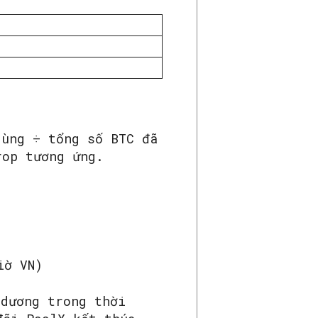
dùng ÷ tổng số BTC đã
rop tương ứng.
iờ VN)
 dương trong thời