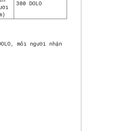
300 DOLO
ười
m)
DOLO, mỗi người nhận