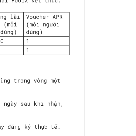
ãi PoolX kết thúc.
ăng lãi
Voucher APR
a (mỗi
(mỗi người
 dùng)
dùng)
TC
1
1
dùng trong vòng một
7 ngày sau khi nhận,
ày đăng ký thực tế.