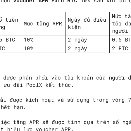
được
voucher
APR
Earn
BTC
10%
sau khi ưu đ
Mức t
ố tiền
Ngày đủ điều
Mức tăng APR
tối đ
ng
kiện
người
5 BTC
10%
2 ngày
0.5 B
TC
10%
2 ngày
2 BTC
ẽ được phân phối vào tài khoản của người 
i ưu đãi PoolX kết thúc.
hải được kích hoạt và sử dụng trong vòng 
 hết hạn.
việc tăng APR sẽ được tính dựa trên số ng
ất hiệu lực voucher APR.