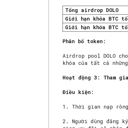
Tổng airdrop DOLO
Giới hạn khóa BTC tố
Giới hạn khóa BTC tố
Phân bổ token:
Airdrop pool DOLO ch
khóa của tất cả nhữn
Hoạt động 3: Tham gi
‌Điều kiện:
1. Thời gian nạp ròn
2. Người dùng đăng k