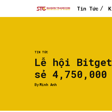
Tin Tức
K
TIN TỨC
Lễ hội Bitge
sẻ 4,750,000
By
Minh Anh