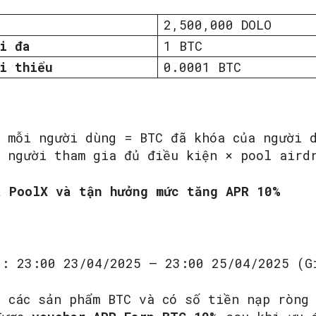
2,500,000 DOLO
i đa
1 BTC
i thiểu
0.0001 BTC
o mỗi người dùng = BTC đã khóa của người 
g người tham gia đủ điều kiện × pool aird
a PoolX và tận hưởng mức tăng APR 10%
g: 23:00 23/04/2025 – 23:00 25/04/2025 (G
ý các sản phẩm BTC và có số tiền nạp ròng