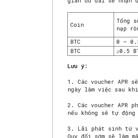
gian ưu đãi sẽ nhận 
Tổng s
Coin
nạp rò
BTC
0 – 0.
BTC
≥0.5 B
Lưu ý:
1. Các voucher APR s
ngày làm việc sau kh
2. Các voucher APR p
nếu không sẽ tự động
3. Lãi phát sinh từ 
Quy đổi sớm sẽ làm m