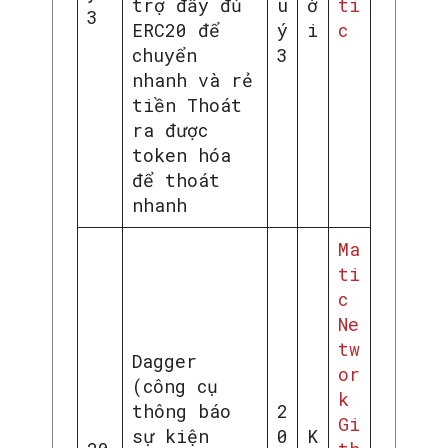
trợ đầy đủ
u
ờ
ti
3
ERC20 để
ý
i
c
chuyển
3
nhanh và rẻ
tiền Thoát
ra được
token hóa
để thoát
nhanh
Ma
ti
c
Ne
tw
Dagger
or
(công cụ
k
thông báo
2
Gi
sự kiện
0
K