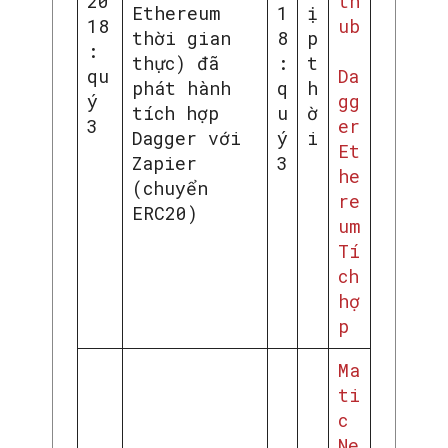
20
th
Ethereum
1
ị
18
ub
thời gian
8
p
:
thực) đã
:
t
qu
Da
phát hành
q
h
ý
gg
tích hợp
u
ờ
3
er
Dagger với
ý
i
Et
Zapier
3
he
(chuyển
re
ERC20)
um
Tí
ch
hợ
p
Ma
ti
c
Ne