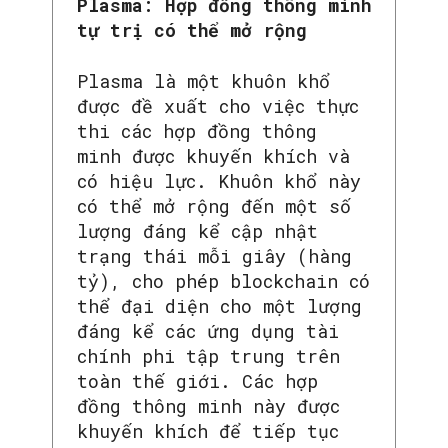
Plasma: Hợp đồng thông minh
tự trị có thể mở rộng
Plasma là một khuôn khổ
được đề xuất cho việc thực
thi các hợp đồng thông
minh được khuyến khích và
có hiệu lực. Khuôn khổ này
có thể mở rộng đến một số
lượng đáng kể cập nhật
trạng thái mỗi giây (hàng
tỷ), cho phép blockchain có
thể đại diện cho một lượng
đáng kể các ứng dụng tài
chính phi tập trung trên
toàn thế giới. Các hợp
đồng thông minh này được
khuyến khích để tiếp tục