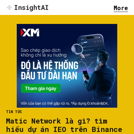
InsightAI
More
TIN TỨC
Matic Network là gì? tìm
hiểu dự án IEO trên Binance