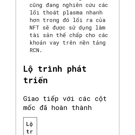
cũng đang nghiên cứu các
lối thoát plasma nhanh
hơn trong đó lối ra của
NFT sẽ được sử dụng làm
tài sản thế chấp cho các
khoản vay trên nền tảng
RCN.
Lộ trình phát
triển
Giao tiếp với các cột
mốc đã hoàn thành
Lộ
tr