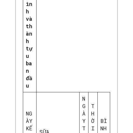
ìn
h
và
th
àn
h
tự
u
ba
n
đầ
u
N
G
T
NG
À
H
ÀY
Y
Ờ
BÌ
KẾ
T
I
NH
SỮA