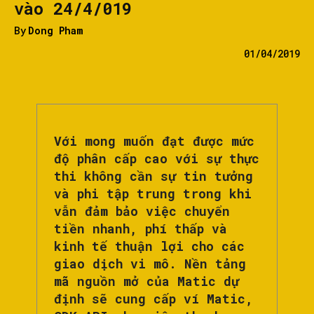
vào 24/4/019
By
Dong Pham
01/04/2019
Với mong muốn đạt được mức
độ phân cấp cao với sự thực
thi không cần sự tin tưởng
và phi tập trung trong khi
vẫn đảm bảo việc chuyển
tiền nhanh, phí thấp và
kinh tế thuận lợi cho các
giao dịch vi mô. Nền tảng
mã nguồn mở của Matic dự
định sẽ cung cấp ví Matic,