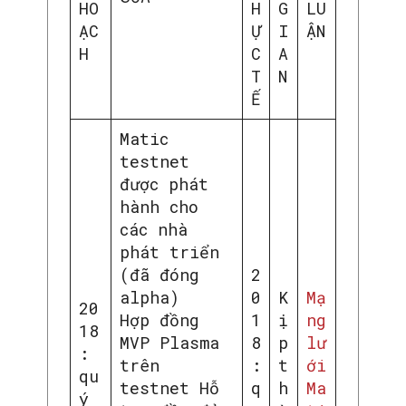
HO
H
G
LU
ẠC
Ự
I
ẬN
H
C
A
T
N
Ế
Matic
testnet
được phát
hành cho
các nhà
phát triển
(đã đóng
2
alpha)
0
K
Mạ
20
Hợp đồng
1
ị
ng
18
MVP Plasma
8
p
lư
:
trên
:
t
ới
qu
testnet Hỗ
q
h
Ma
ý