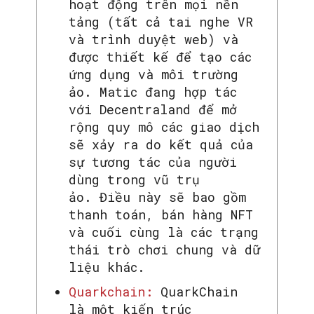
hoạt động trên mọi nền
tảng (tất cả tai nghe VR
và trình duyệt web) và
được thiết kế để tạo các
ứng dụng và môi trường
ảo. Matic đang hợp tác
với Decentraland để mở
rộng quy mô các giao dịch
sẽ xảy ra do kết quả của
sự tương tác của người
dùng trong vũ trụ
ảo. Điều này sẽ bao gồm
thanh toán, bán hàng NFT
và cuối cùng là các trạng
thái trò chơi chung và dữ
liệu khác.
Quarkchain:
QuarkChain
là một kiến ​​trúc