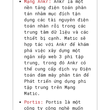
Mạng Ankr:
Ankr là một
nền tảng điện toán phân
tán nhằm mục đích tận
dụng các tài nguyên điện
toán nhàn rỗi trong các
trung tâm dữ liệu và các
thiết bị cạnh. Matic sẽ
hợp tác với Ankr để khám
phá việc xây dựng một
ngăn xếp web 3 phi tập
trung, trong đó Ankr có
thể cung cấp dịch vụ Điện
toán đám mây phân tán để
Phát triển ứng dụng phi
tập trung trên Mạng
Matic.
Portis:
Portis là một
công ty công nghệ muốn