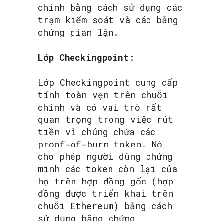
chính bằng cách sử dụng các
trạm kiểm soát và các bằng
chứng gian lận.
Lớp Checkingpoint
:
Lớp Checkingpoint cung cấp
tính toàn vẹn trên chuỗi
chính và có vai trò rất
quan trọng trong việc rút
tiền vì chúng chứa các
proof-of-burn token. Nó
cho phép người dùng chứng
minh các token còn lại của
họ trên hợp đồng gốc (hợp
đồng được triển khai trên
SEARCH...
chuỗi Ethereum) bằng cách
sử dụng bằng chứng