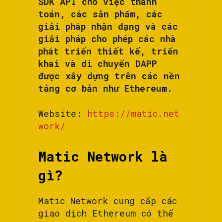
SDK API cho việc thanh
toán, các sản phẩm, các
giải pháp nhận dạng và các
giải pháp cho phép các nhà
phát triển thiết kế, triển
khai và di chuyển DAPP
được xây dựng trên các nền
tảng cơ bản như Ethereum.
Website:
https://matic.net
work/
Matic Network là
gì?
Matic Network cung cấp các
giao dịch Ethereum có thể