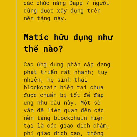
các chức năng Dapp / người
dùng được xây dựng trên
nền tảng này.
Matic hữu dụng như
thế nào?
Các ứng dụng phân cấp đang
phát triển rất nhanh; tuy
nhiên, hệ sinh thái
blockchain hiện tại chưa
được chuẩn bị tốt để đáp
ứng nhu cầu này. Một số
vấn đề liên quan đến các
nền tảng blockchain hiện
tại là các giao dịch chậm,
phí giao dịch cao, thông