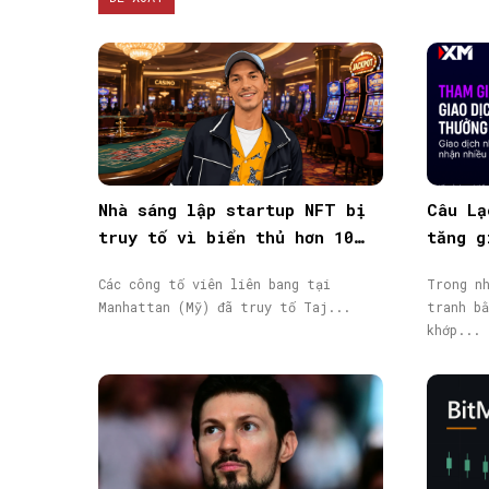
Nhà sáng lập startup NFT bị
Câu Lạ
truy tố vì biển thủ hơn 10
tăng g
triệu USD vốn đầu tư
giao d
Các công tố viên liên bang tại
Trong nh
Manhattan (Mỹ) đã truy tố Taj...
tranh bằ
khớp...