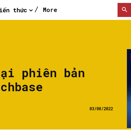
More
iến thức
lại phiên bản
nchbase
03/08/2022