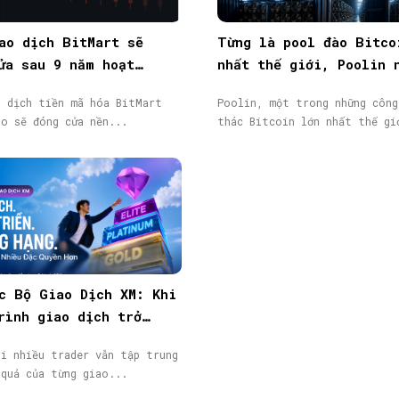
ao dịch BitMart sẽ
Từng là pool đào Bitco
ửa sau 9 năm hoạt
nhất thế giới, Poolin 
token BMX lao dốc 58%
phá sản
o dịch tiền mã hóa BitMart
Poolin, một trong những công
áo sẽ đóng cửa nền...
thác Bitcoin lớn nhất thế gi
c Bộ Giao Dịch XM: Khi
rình giao dịch trở
giá trị đáng được ghi
hi nhiều trader vẫn tập trung
 quả của từng giao...