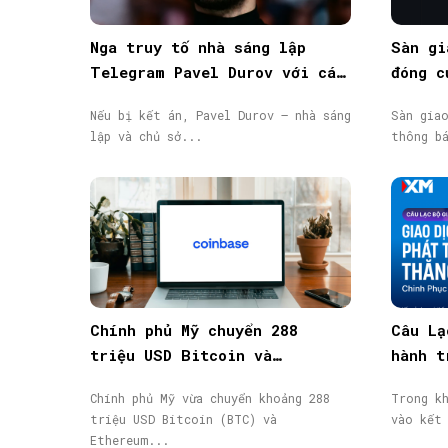
Nga truy tố nhà sáng lập
Sàn gi
Telegram Pavel Durov với cáo
đóng c
buộc hỗ trợ khủng bố, phát
động, 
Nếu bị kết án, Pavel Durov – nhà sáng
Sàn gia
lệnh truy nã quốc tế
lập và chủ sở...
thông b
Chính phủ Mỹ chuyển 288
Câu Lạ
triệu USD Bitcoin và
hành t
Ethereum bị tịch thu lên
thành 
Chính phủ Mỹ vừa chuyển khoảng 288
Trong k
Coinbase Prime
nhận
triệu USD Bitcoin (BTC) và
vào kết
Ethereum...