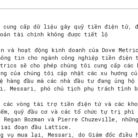
à cung cấp dữ liệu gây quỹ tiền điện tử, 
hoản tài chính không được tiết lộ
ản và hoạt động kinh doanh của Dove Metri
hông tin cho ngành công nghiệp tiền điện 
trics sẽ cho phép chúng tôi cung cấp các 
SEARCH...
ùng của chúng tôi cập nhật các xu hướng củ
hệ hàng đầu mà các nhà đầu tư đang ủng hộ
ói. Messari, phó chủ tịch phụ trách tình 
 các vòng tài trợ tiền điện tử và các kho
iểm, quỹ đầu cơ và các tổ chức tự trị phi 
i Regan Bozman và Pierre Chuzeville, nhữn
giai đoạn đầu Lattice.
ng vụ mua lại, Messari, do Giám đốc điều 