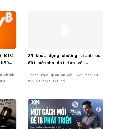
8 BTC,
XM khởi động chương trình ưu
 USD
đãi mớicho đối tác với
thưởng tiền mặt lên đến
u chỉnh
Trong thời gian ưu đãi, đối tác XM
40.000$
qua...
mới và hiện tại có...