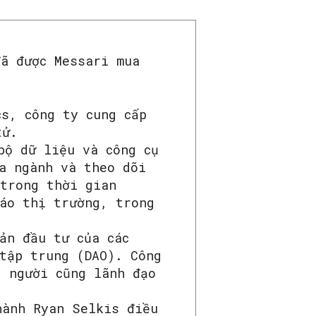
đã được Messari mua
cs, công ty cung cấp
tử.
bộ dữ liệu và công cụ
a ngành và theo dõi
 trong thời gian
báo thị trường, trong
ản đầu tư của các
tập trung (DAO). Công
g người cũng lãnh đạo
hành Ryan Selkis điều