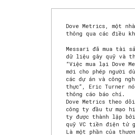
Dove Metrics, một nh
thông qua các điều k
Messari đã mua tài s
dữ liệu gây quỹ và t
“Việc mua lại Dove Me
mới cho phép người d
các dự án và công ng
thực”, Eric Turner n
thông cáo báo chí.
Dove Metrics theo dõi
công ty đầu tư mạo h
ty được thành lập bở
quỹ VC tiền điện tử 
Là một phần của thươ