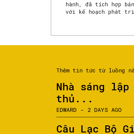
hành, đã tích hợp bả
với kế hoạch phát tr
Thêm tin tức từ luồng n
Nhà sáng lập
thủ...
EDWARD
-
2 DAYS AGO
Câu Lạc Bộ G