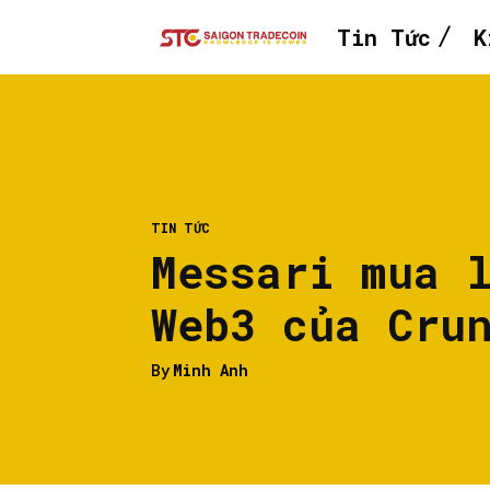
Tin Tức
K
TIN TỨC
Messari mua 
Web3 của Cru
By
Minh Anh