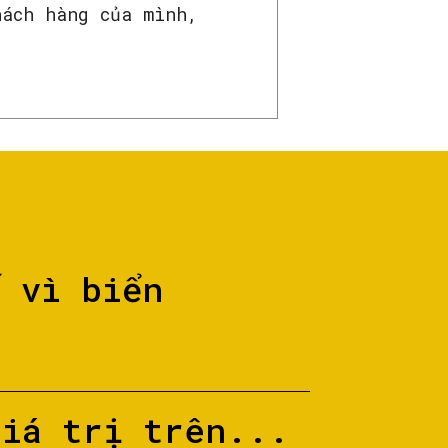
hách hàng của mình,
ố vì biển
giá trị trên...