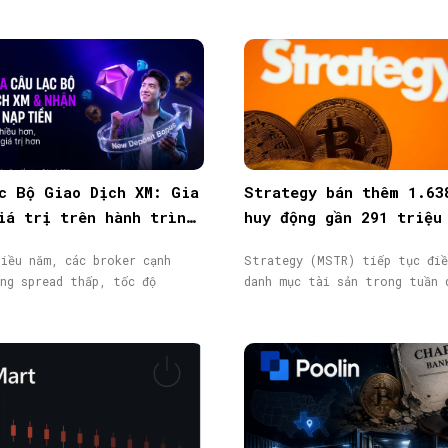
c Bộ Giao Dịch XM: Gia
Strategy bán thêm 1.63
iá trị trên hành trình
huy động gần 291 triệu
ịch
từ phát hành cổ phiếu
iều năm, các broker cạnh
Strategy (MSTR) tiếp tục điề
ng spread thấp, tốc độ
danh mục tài sản trong tuần 