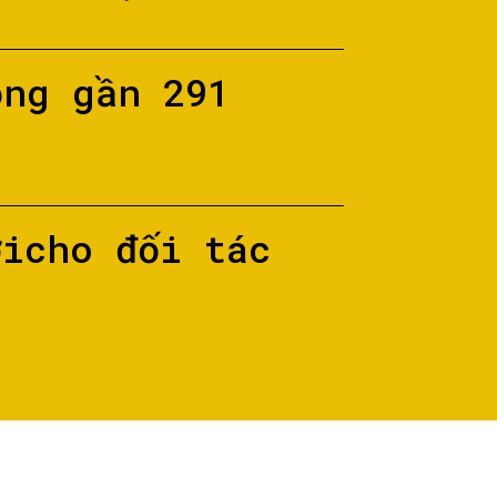
ộng gần 291
ớicho đối tác