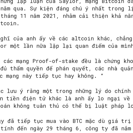
những lập luận của Saylor, mạng Bitcoin đ
 năm qua. Sự kiện đáng chú ý nhất trong l
 tháng 11 năm 2021, nhằm cải thiện khả nă
itcoin.
ghĩ của anh ấy về các altcoin khác, chẳng
lor một lần nữa lặp lại quan điểm của mìn
ả các mạng Proof-of-stake đều là chứng kh
 đủ thẩm quyền để phán quyết, các nhà quả
ác mạng này tiếp tục hay không. “
ục lưu ý rằng một trong những lý do chính
n tiền điện tử khác là anh ấy lo ngại về 
hoán không tuân thủ có thể bị luật pháp l
gy đã tiếp tục mua vào BTC mặc dù giá trị
 tính đến ngày 29 tháng 6, công ty đã nắm