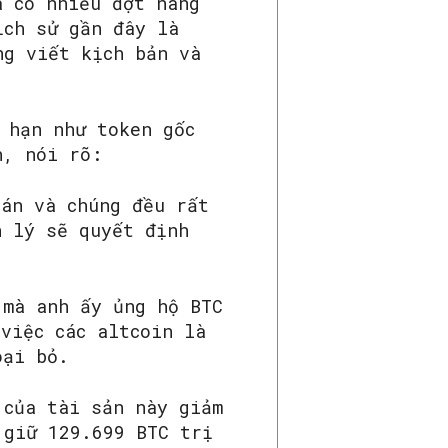
ã có nhiều đợt nâng
ịch sử gần đây là
ng viết kịch bản và
 hạn như token gốc
h, nói rõ:
oán và chúng đều rất
n lý sẽ quyết định
 mà anh ấy ủng hộ BTC
việc các altcoin là
oại bỏ.
 của tài sản này giảm
 giữ 129.699 BTC trị