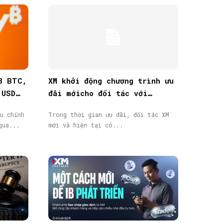
8 BTC,
XM khởi động chương trình ưu
 USD
đãi mớicho đối tác với
thưởng tiền mặt lên đến
u chỉnh
Trong thời gian ưu đãi, đối tác XM
40.000$
qua...
mới và hiện tại có...