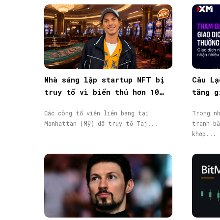
Nhà sáng lập startup NFT bị
Câu Lạ
truy tố vì biển thủ hơn 10
tăng g
triệu USD vốn đầu tư
giao d
Các công tố viên liên bang tại
Trong nh
Manhattan (Mỹ) đã truy tố Taj...
tranh bằ
khớp...