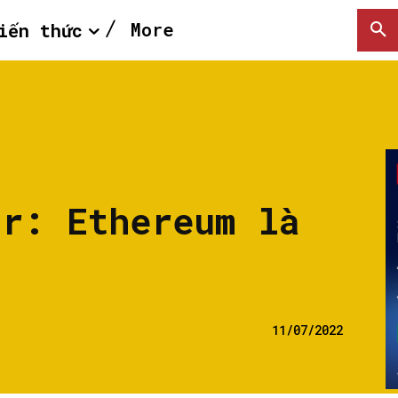
More
iến thức
or: Ethereum là
11/07/2022