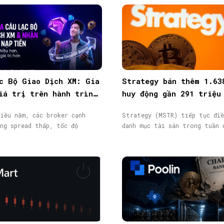
c Bộ Giao Dịch XM: Gia
Strategy bán thêm 1.63
iá trị trên hành trình
huy động gần 291 triệu
ịch
từ phát hành cổ phiếu
iều năm, các broker cạnh
Strategy (MSTR) tiếp tục điề
ng spread thấp, tốc độ
danh mục tài sản trong tuần 