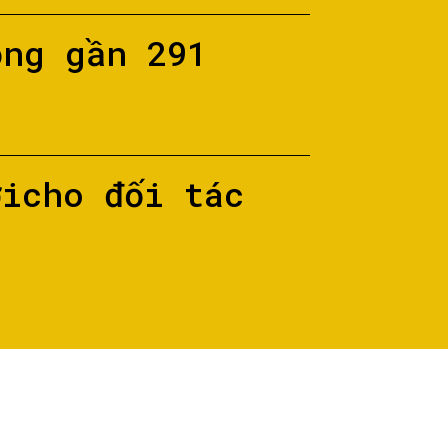
ộng gần 291
ớicho đối tác