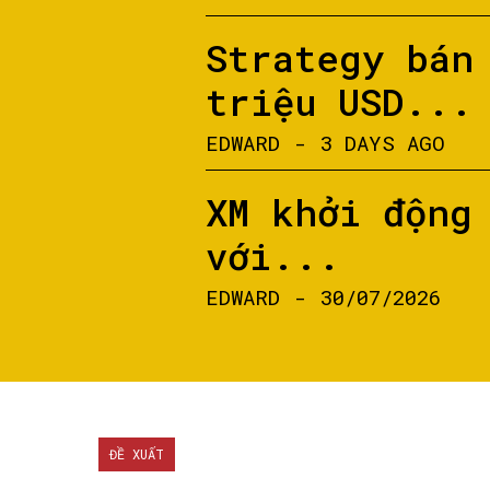
Strategy bán
triệu USD...
EDWARD
-
3 DAYS AGO
XM khởi động
với...
EDWARD
-
30/07/2026
ĐỀ XUẤT