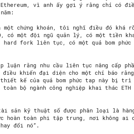
 Ethereum, vì anh ấy gợi ý rằng chỉ có đi
 năm:
SEARCH...
à một chứng khoán, tôi nghĩ điều đó khá r
O, có một đội ngũ quản lý, có một tiền kh
t hard fork liên tục, có một quả bom phức
ập luận rằng nhu cầu liên tục nâng cấp ph
c điều khiển đại diện cho một chỉ báo rằn
 thiết kế của quả bom phức tap này bị trì
” toàn bộ ngành công nghiệp khai thác ETH
tài sản kỹ thuật số được phân loại là hàn
ức hoàn toàn phi tập trung, nơi không ai 
thay đổi nó”.