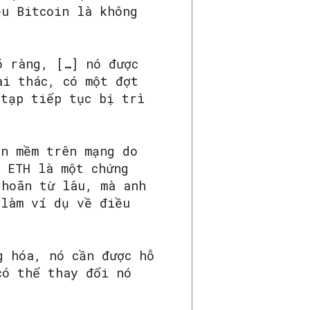
ều Bitcoin là không
õ ràng, […] nó được
ai thác, có một đợt
 tạp tiếp tục bị trì
ần mềm trên mạng do
g ETH là một chứng
 hoãn từ lâu, mà anh
 làm ví dụ về điều
g hóa, nó cần được hỗ
có thể thay đổi nó