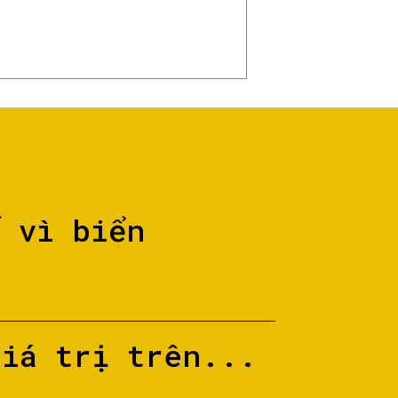
ố vì biển
giá trị trên...