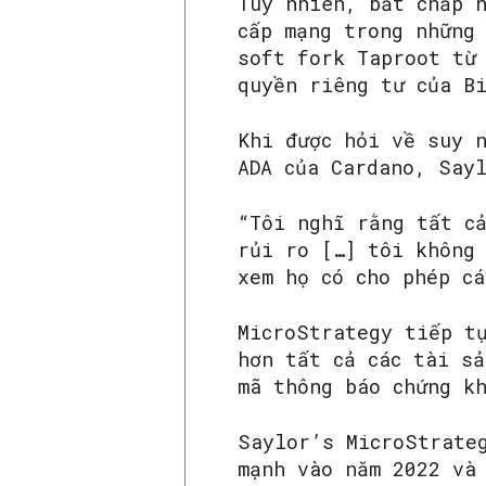
Tuy nhiên, bất chấp 
cấp mạng trong những
soft fork Taproot từ
quyền riêng tư của B
Khi được hỏi về suy n
ADA của Cardano, Say
“Tôi nghĩ rằng tất c
rủi ro […] tôi không
xem họ có cho phép c
MicroStrategy tiếp t
hơn tất cả các tài sả
mã thông báo chứng k
Saylor’s MicroStrate
mạnh vào năm 2022 và