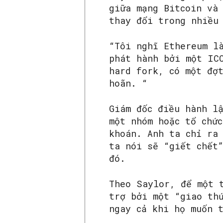
giữa mạng Bitcoin và
thay đổi trong nhiều
“Tôi nghĩ Ethereum l
phát hành bởi một IC
hard fork, có một đợ
hoãn. “
Giám đốc điều hành l
một nhóm hoặc tổ chứ
khoán. Anh ta chỉ ra
ta nói sẽ “giết chết
đó.
Theo Saylor, để một 
trợ bởi một “giao th
ngay cả khi họ muốn 