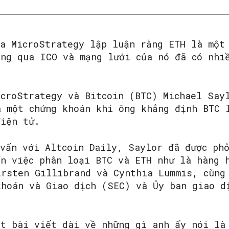
ủa MicroStrategy lập luận rằng ETH là một
ông qua ICO và mạng lưới của nó đã có nhi
icroStrategy và Bitcoin (BTC) Michael Say
à một chứng khoán khi ông khẳng định BTC 
điện tử.
 vấn với Altcoin Daily, Saylor đã được ph
ến việc phân loại BTC và ETH như là hàng 
irsten Gillibrand và Cynthia Lummis, cùng
khoán và Giao dịch (SEC) và Ủy ban giao d
ột bài viết dài về những gì anh ấy nói là