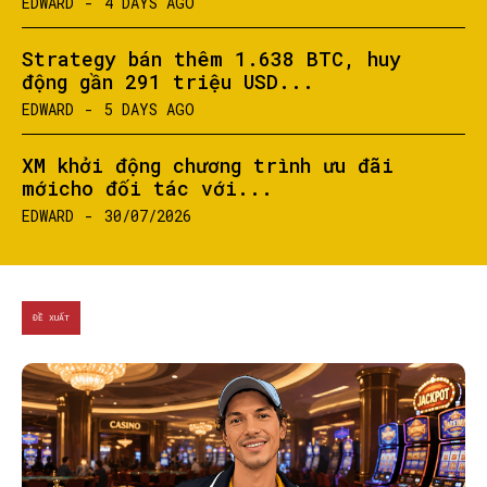
EDWARD
-
4 DAYS AGO
Strategy bán thêm 1.638 BTC, huy
động gần 291 triệu USD...
EDWARD
-
5 DAYS AGO
XM khởi động chương trình ưu đãi
mớicho đối tác với...
EDWARD
-
30/07/2026
ĐỀ XUẤT