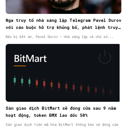
Nga truy tố nhà sáng lập Telegram Pavel Durov
với cáo buộc hỗ trợ khủng bố, phát lệnh truy
nã quốc tế
Nếu bị kết án, Pavel Durov – nhà sáng lập và chủ sở...
Sàn giao dịch BitMart sẽ đóng cửa sau 9 năm
hoạt động, token BMX lao dốc 58%
Sàn giao dịch tiền mã hóa BitMart thông báo sẽ đóng cửa