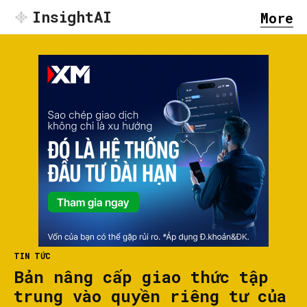
InsightAI
More
TIN TỨC
Bản nâng cấp giao thức tập
trung vào quyền riêng tư của