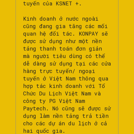
tuyến của KSNET +.
Kinh doanh ở nước ngoài
cũng đang gia tăng các mối
quan hệ đối tác. KONPAY sẽ
được sử dụng như một nền
tảng thanh toán đơn giản
mà người tiêu dùng có thể
dễ dàng sử dụng tại các cửa
hàng trực tuyến/ ngoại
tuyến ở Việt Nam thông qua
hợp tác kinh doanh với Tổ
Chức Du Lịch Việt Nam và
công ty PG Việt Nam
Paytech. Nó cũng sẽ được sử
dụng làm nền tảng trả tiền
cho các dự án du lịch ở cả
hai quốc gia.