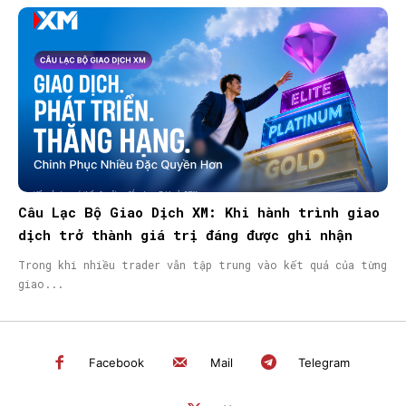
Câu Lạc Bộ Giao Dịch XM: Khi hành trình giao
dịch trở thành giá trị đáng được ghi nhận
Trong khi nhiều trader vẫn tập trung vào kết quả của từng
giao...
Facebook
Mail
Telegram