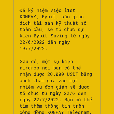
Để kỷ niệm việc list
KONPAY, Bybit, sàn giao
dịch tài sản kỹ thuật số
toàn cầu, sẽ tổ chức sự
kiện Bybit Saving từ ngày
22/6/2022 đến ngày
19/7/2022.
Sau đó, một sự kiện
airdrop nơi bạn có thể
nhận được 20.000 USDT bằng
cách tham gia vào một
nhiệm vụ đơn giản sẽ được
tổ chức từ ngày 22/6 đến
ngày 22/7/2022. Bạn có thể
tìm thêm thông tin trên
cộng đồng KONPAY Telegram.