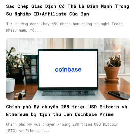
Sao Chép Giao Dịch Có Thể Là Điểm Mạnh Trong
Sự Nghiệp IB/Affiliate Của Bạn
Thị trường đang thay đổi nhanh hơn chúng ta nghĩ Trong
nhiều năm, mô...
Chính phủ Mỹ chuyển 288 triệu USD Bitcoin và
Ethereum bị tịch thu lên Coinbase Prime
Chính phủ Mỹ vừa chuyển khoảng 288 triệu USD Bitcoin
(BTC) và Ethereum...