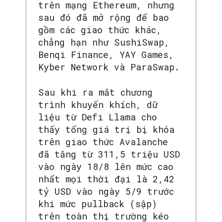
trên mạng Ethereum, nhưng
sau đó đã mở rộng để bao
gồm các giao thức khác,
chẳng hạn như SushiSwap,
Benqi Finance, YAY Games,
Kyber Network và ParaSwap.
Sau khi ra mắt chương
trình khuyến khích, dữ
liệu từ Defi Llama cho
thấy tổng giá trị bị khóa
trên giao thức Avalanche
đã tăng từ 311,5 triệu USD
vào ngày 18/8 lên mức cao
nhất mọi thời đại là 2,42
tỷ USD vào ngày 5/9 trước
khi mức pullback (sập)
trên toàn thị trường kéo