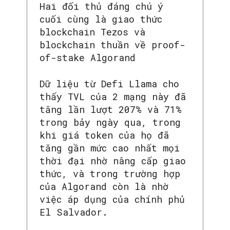
Hai đối thủ đáng chú ý
cuối cùng là giao thức
blockchain Tezos và
blockchain thuần về proof-
of-stake Algorand
Dữ liệu từ Defi Llama cho
thấy TVL của 2 mạng này đã
tăng lần lượt 207% và 71%
trong bảy ngày qua, trong
khi giá token của họ đã
tăng gần mức cao nhất mọi
thời đại nhờ nâng cấp giao
thức, và trong trường hợp
của Algorand còn là nhờ
việc áp dụng của chính phủ
El Salvador.