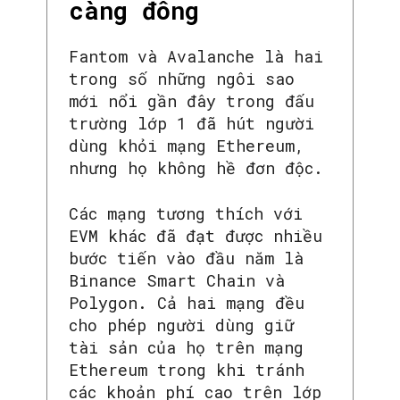
càng đông
Fantom và Avalanche là hai
trong số những ngôi sao
mới nổi gần đây trong đấu
trường lớp 1 đã hút người
dùng khỏi mạng Ethereum,
nhưng họ không hề đơn độc.
Các mạng tương thích với
EVM khác đã đạt được nhiều
bước tiến vào đầu năm là
Binance Smart Chain và
Polygon. Cả hai mạng đều
cho phép người dùng giữ
tài sản của họ trên mạng
Ethereum trong khi tránh
các khoản phí cao trên lớp