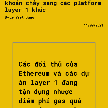
khoản chảy sang các platform
layer-1 khác
By
Le Viet Dung
11/09/2021
Các đối thủ của
Ethereum và các dự
án layer 1 đang
tận dụng nhược
điểm phí gas quá