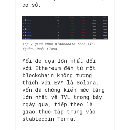
cơ sở.
Top 7 giao thức blockchain theo TVL.
Nguồn: Defi Llama
Mối đe dọa lớn nhất đối
với Ethereum đến từ một
blockchain không tương
thích với EVM là Solana,
vốn đã chứng kiến ​​mức tăng
lớn nhất về TVL trong bảy
ngày qua, tiếp theo là
giao thức tập trung vào
stablecoin Terra.