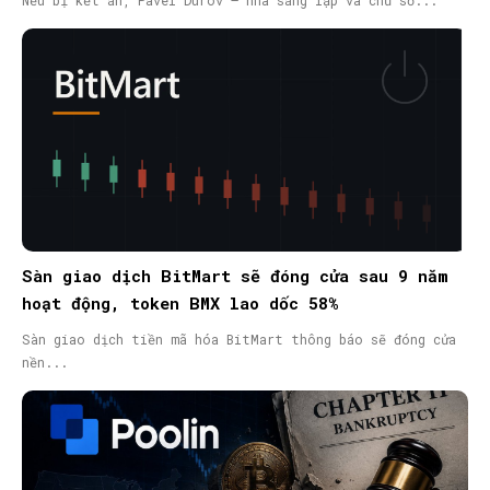
Nếu bị kết án, Pavel Durov – nhà sáng lập và chủ sở...
Sàn giao dịch BitMart sẽ đóng cửa sau 9 năm
hoạt động, token BMX lao dốc 58%
Sàn giao dịch tiền mã hóa BitMart thông báo sẽ đóng cửa
nền...