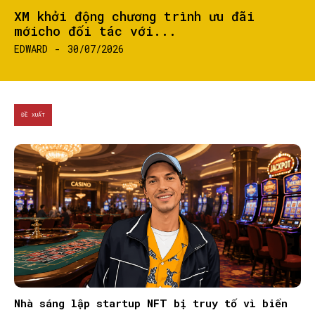
XM khởi động chương trình ưu đãi
mớicho đối tác với...
EDWARD
-
30/07/2026
ĐỀ XUẤT
Nhà sáng lập startup NFT bị truy tố vì biển