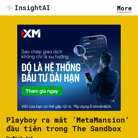
InsightAI
More
Playboy ra mắt ‘MetaMansion’
đầu tiên trong The Sandbox