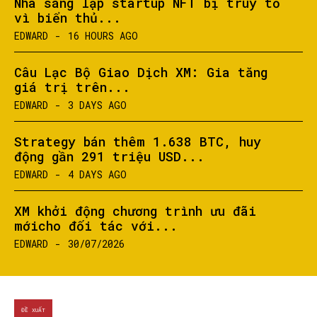
Nhà sáng lập startup NFT bị truy tố
vì biển thủ...
EDWARD
-
16 HOURS AGO
Câu Lạc Bộ Giao Dịch XM: Gia tăng
giá trị trên...
EDWARD
-
3 DAYS AGO
Strategy bán thêm 1.638 BTC, huy
động gần 291 triệu USD...
EDWARD
-
4 DAYS AGO
XM khởi động chương trình ưu đãi
mớicho đối tác với...
EDWARD
-
30/07/2026
ĐỀ XUẤT