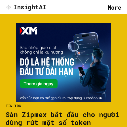
InsightAI
More
TIN TỨC
Sàn Zipmex bắt đầu cho người
dùng rút một số token