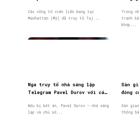
triệu USD vốn đầu tư
giao d
Các công tố viên liên bang tại
Trong nh
Manhattan (Mỹ) đã truy tố Taj...
tranh bằ
khớp...
Nga truy tố nhà sáng lập
Sàn gi
Telegram Pavel Durov với cáo
đóng c
buộc hỗ trợ khủng bố, phát
động, 
Nếu bị kết án, Pavel Durov – nhà sáng
Sàn gia
lệnh truy nã quốc tế
lập và chủ sở...
thông b