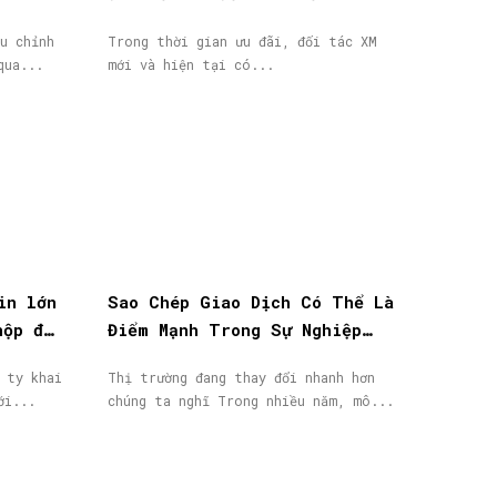
thưởng tiền mặt lên đến
u chỉnh
Trong thời gian ưu đãi, đối tác XM
40.000$
qua...
mới và hiện tại có...
in lớn
Sao Chép Giao Dịch Có Thể Là
nộp đơn
Điểm Mạnh Trong Sự Nghiệp
IB/Affiliate Của Bạn
 ty khai
Thị trường đang thay đổi nhanh hơn
ới...
chúng ta nghĩ Trong nhiều năm, mô...