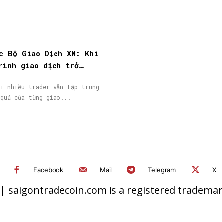
c Bộ Giao Dịch XM: Khi
rình giao dịch trở
giá trị đáng được ghi
hi nhiều trader vẫn tập trung
 quả của từng giao...
Facebook
Mail
Telegram
X
 saigontradecoin.com is a registered trademark.