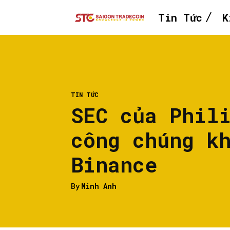
Tin Tức
K
TIN TỨC
SEC của Phil
công chúng k
Binance
By
Minh Anh