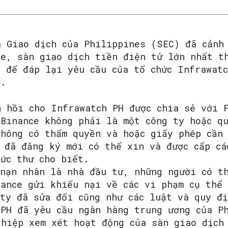
à Giao dịch của Philippines (SEC) đã cảnh
ce, sàn giao dịch tiền điện tử lớn nhất t
, để đáp lại yêu cầu của tổ chức Infrawatc
s.
n hồi cho Infrawatch PH được chia sẻ với 
 Binance không phải là một công ty hoặc q
không có thẩm quyền và hoặc giấy phép cần
SEARCH...
 đã đăng ký mới có thể xin và được cấp cá
bức thư cho biết.
 nạn nhân là nhà đầu tư, những người có t
nance gửi khiếu nại về các vi phạm cụ thể
 ty đã sửa đổi cũng như các luật và quy đ
 PH đã yêu cầu ngân hàng trung ương của P
ghiệp xem xét hoạt động của sàn giao dịch