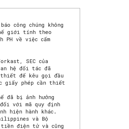
 báo công chúng không
hế giới tính theo
h PH về việc cấm
Forkast, SEC của
uan hệ đối tác đã
 thiết để kêu gọi đầu
c giấy phép cần thiết
hể đã bị ảnh hưởng
 đối với mã quy định
ịnh hiện hành khác.
hilippines và Bộ
 tiền điện tử và cũng