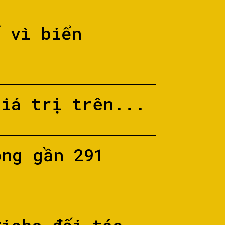
ố vì biển
giá trị trên...
ộng gần 291