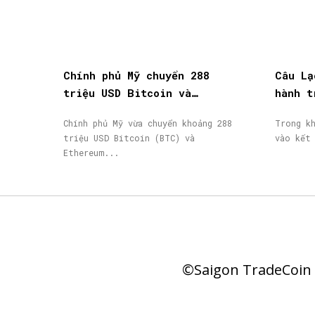
Chính phủ Mỹ chuyển 288
Câu Lạ
triệu USD Bitcoin và
hành t
Ethereum bị tịch thu lên
thành 
Chính phủ Mỹ vừa chuyển khoảng 288
Trong k
Coinbase Prime
nhận
triệu USD Bitcoin (BTC) và
vào kết
Ethereum...
©Saigon TradeCoin |