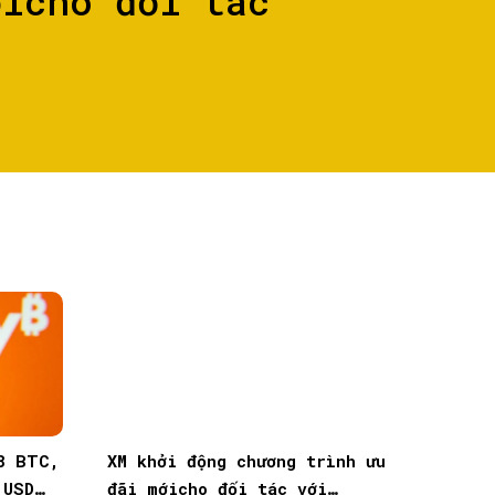
ớicho đối tác
8 BTC,
XM khởi động chương trình ưu
 USD
đãi mớicho đối tác với