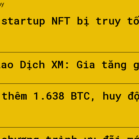
ày
 startup NFT bị truy t
iao Dịch XM: Gia tăng 
 thêm 1.638 BTC, huy đ