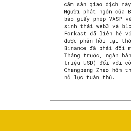
cấm sàn giao dịch nà
Người phát ngôn của 
bảo giấy phép VASP v
sinh thái web3 và bl
Forkast đã liên hệ v
được phản hồi tại th
Binance đã phải đối 
Tháng trước, ngân hà
triệu USD) đối với c
Changpeng Zhao hôm t
nỗ lực tuân thủ.