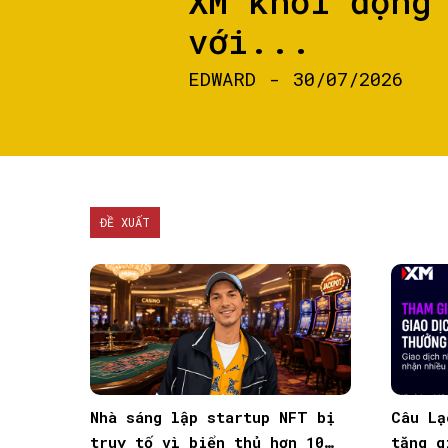
XM khởi động
với...
EDWARD
-
30/07/2026
ĐỀ XUẤT
Nhà sáng lập startup NFT bị
Câu Lạ
truy tố vì biển thủ hơn 10
tăng g