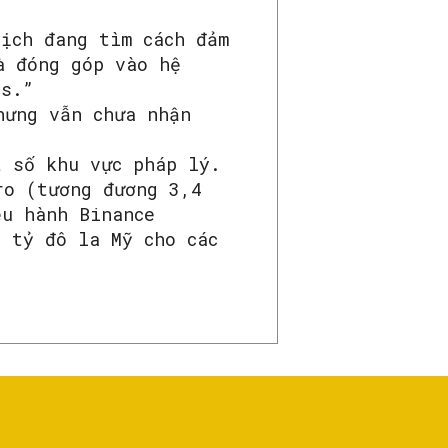
ịch đang tìm cách đảm
à đóng góp vào hệ
es.”
hưng vẫn chưa nhận
t số khu vực pháp lý.
ro (tương đương 3,4
ều hành Binance
 tỷ đô la Mỹ cho các