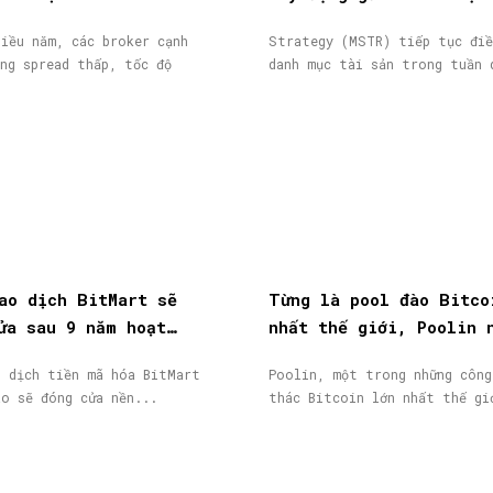
ịch
từ phát hành cổ phiếu
iều năm, các broker cạnh
Strategy (MSTR) tiếp tục điề
ng spread thấp, tốc độ
danh mục tài sản trong tuần 
ao dịch BitMart sẽ
Từng là pool đào Bitco
ửa sau 9 năm hoạt
nhất thế giới, Poolin 
token BMX lao dốc 58%
phá sản
o dịch tiền mã hóa BitMart
Poolin, một trong những công
áo sẽ đóng cửa nền...
thác Bitcoin lớn nhất thế gi