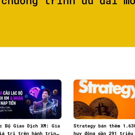
 chương trình ưu đãi m
c Bộ Giao Dịch XM: Gia
Strategy bán thêm 1.63
iá trị trên hành trình
huy động gần 291 triệu