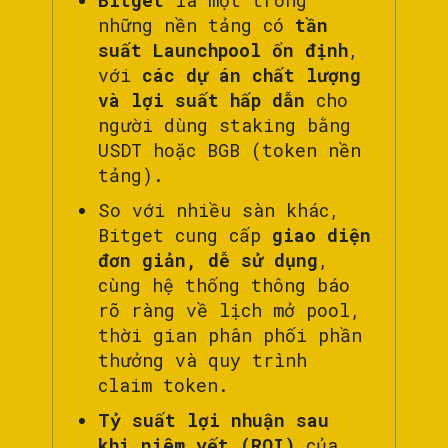
những nền tảng có
tần
suất Launchpool ổn định
,
với
các dự án chất lượng
và lợi suất hấp dẫn
cho
người dùng staking bằng
USDT hoặc BGB (token nền
tảng).
So với nhiều sàn khác,
Bitget cung cấp
giao diện
đơn giản, dễ sử dụng
,
cùng hệ thống thông báo
rõ ràng về lịch mở pool,
thời gian phân phối phần
thưởng và quy trình
claim token.
Tỷ suất lợi nhuận sau
khi niêm yết (ROI)
của