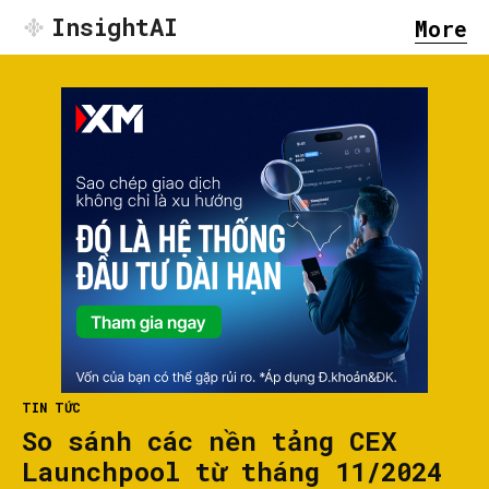
InsightAI
More
TIN TỨC
So sánh các nền tảng CEX
Launchpool từ tháng 11/2024