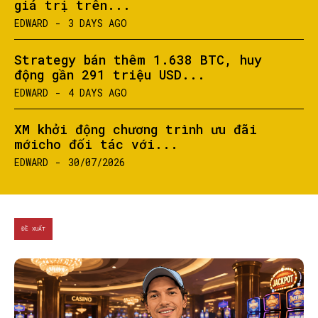
giá trị trên...
EDWARD
-
3 DAYS AGO
Strategy bán thêm 1.638 BTC, huy
động gần 291 triệu USD...
EDWARD
-
4 DAYS AGO
XM khởi động chương trình ưu đãi
mớicho đối tác với...
EDWARD
-
30/07/2026
ĐỀ XUẤT