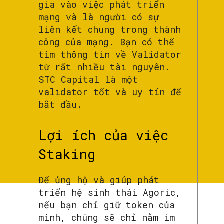
gia vào việc phát triển
mạng và là người có sự
liên kết chung trong thành
công của mạng. Bạn có thể
tìm thông tin về Validator
từ rất nhiều tài nguyên.
STC Capital là một
validator tốt và uy tín để
bắt đầu.
Lợi ích của việc
Staking
Để ủng hộ và giúp phát
triển hệ sinh thái Agoric,
nếu bạn chỉ giữ token của
mình, chúng sẽ chỉ nằm im