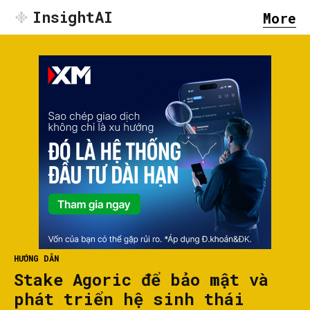
InsightAI
More
HƯỚNG DẪN
Stake Agoric để bảo mật và
phát triển hệ sinh thái