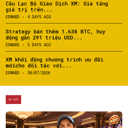
Câu Lạc Bộ Giao Dịch XM: Gia tăng
giá trị trên...
EDWARD
-
4 DAYS AGO
Strategy bán thêm 1.638 BTC, huy
động gần 291 triệu USD...
EDWARD
-
5 DAYS AGO
XM khởi động chương trình ưu đãi
mớicho đối tác với...
EDWARD
-
30/07/2026
ĐỀ XUẤT