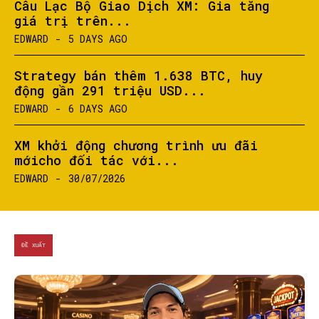
Câu Lạc Bộ Giao Dịch XM: Gia tăng
giá trị trên...
EDWARD
-
5 DAYS AGO
Strategy bán thêm 1.638 BTC, huy
động gần 291 triệu USD...
EDWARD
-
6 DAYS AGO
XM khởi động chương trình ưu đãi
mớicho đối tác với...
EDWARD
-
30/07/2026
ĐỀ XUẤT