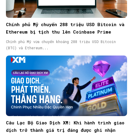
Chính phủ Mỹ chuyển 288 triệu USD Bitcoin và
Ethereum bị tịch thu lên Coinbase Prime
Chính phủ Mỹ vừa chuyển khoảng 288 triệu USD Bitcoin
(BTC) và Ethereum...
Câu Lạc Bộ Giao Dịch XM: Khi hành trình giao
dịch trở thành giá trị đáng được ghi nhận