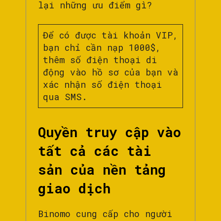
lại những ưu điểm gì?
Để có được tài khoản VIP,
bạn chỉ cần nạp 1000$,
thêm số điện thoại di
động vào hồ sơ của bạn và
xác nhận số điện thoại
qua SMS.
Quyền truy cập vào
tất cả các tài
sản của nền tảng
giao dịch
Binomo cung cấp cho người