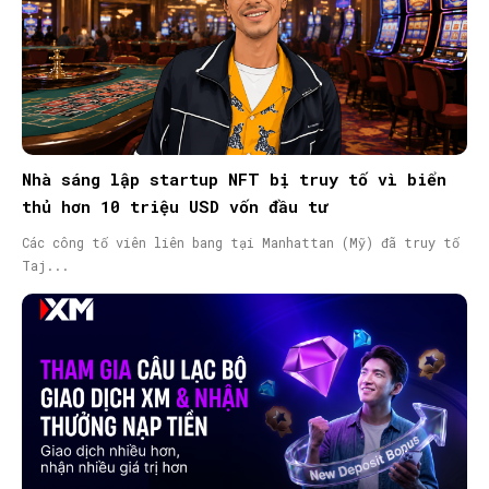
Nhà sáng lập startup NFT bị truy tố vì biển
thủ hơn 10 triệu USD vốn đầu tư
Các công tố viên liên bang tại Manhattan (Mỹ) đã truy tố
Taj...