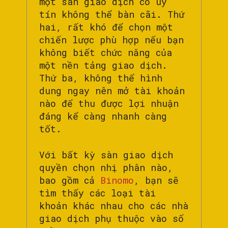
một sàn giao dịch có uy
tín không thể bàn cãi. Thứ
hai, rất khó để chọn một
chiến lược phù hợp nếu bạn
không biết chức năng của
một nền tảng giao dịch.
Thứ ba, không thể hình
dung ngay nên mở tài khoản
nào để thu được lợi nhuận
đáng kể càng nhanh càng
tốt.
Với bất kỳ sàn giao dịch
quyền chọn nhị phân nào,
bao gồm cả
Binomo
, bạn sẽ
tìm thấy các loại tài
khoản khác nhau cho các nhà
giao dịch phụ thuộc vào số