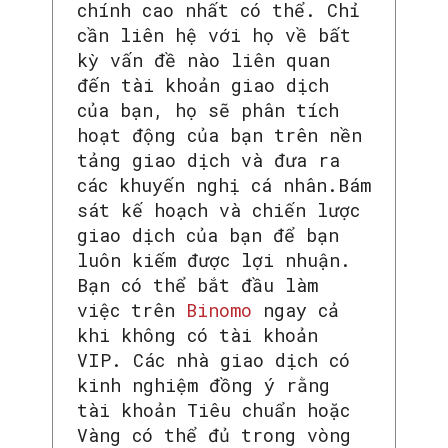
chính cao nhất có thể. Chỉ
cần liên hệ với họ về bất
kỳ vấn đề nào liên quan
đến tài khoản giao dịch
của bạn, họ sẽ phân tích
hoạt động của bạn trên nền
tảng giao dịch và đưa ra
các khuyến nghị cá nhân.Bám
sát kế hoạch và chiến lược
giao dịch của bạn để bạn
luôn kiếm được lợi nhuận.
Bạn có thể bắt đầu làm
việc trên
Binomo
ngay cả
khi không có tài khoản
SEARCH...
VIP. Các nhà giao dịch có
kinh nghiệm đồng ý rằng
tài khoản Tiêu chuẩn hoặc
Vàng có thể đủ trong vòng