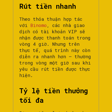
Rút tiền nhanh
Theo thỏa thuận hợp tác
với
Binomo
, các nhà giao
dịch có tài khoản VIP sẽ
nhận được thanh toán trong
vòng 4 giờ. Nhưng trên
thực tế, quá trình này còn
diễn ra nhanh hơn – thường
trong vòng một giờ sau khi
yêu cầu rút tiền được thực
hiện.
Tỷ lệ tiền thưởng
tối đa