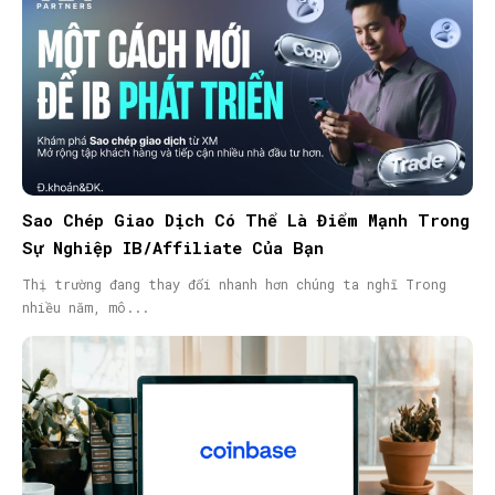
Sao Chép Giao Dịch Có Thể Là Điểm Mạnh Trong
Sự Nghiệp IB/Affiliate Của Bạn
Thị trường đang thay đổi nhanh hơn chúng ta nghĩ Trong
nhiều năm, mô...