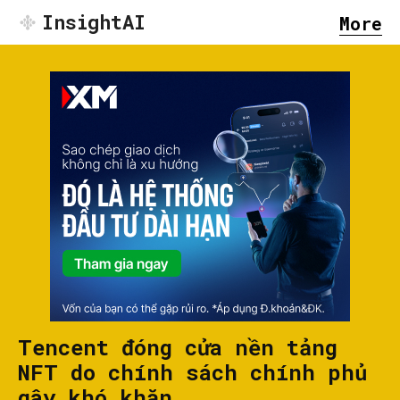
InsightAI
More
Tencent đóng cửa nền tảng
NFT do chính sách chính phủ
gây khó khăn