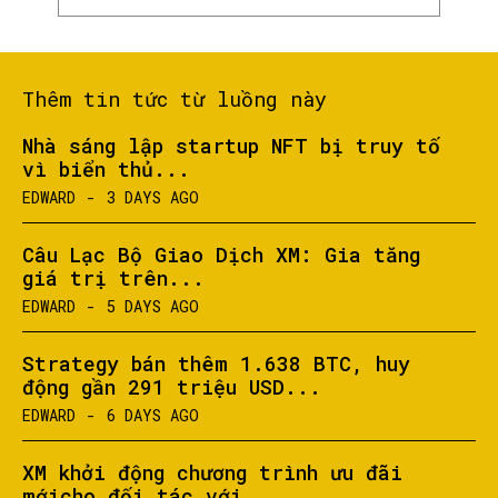
SEARCH...
Thêm tin tức từ luồng này
Nhà sáng lập startup NFT bị truy tố
vì biển thủ...
EDWARD
-
3 DAYS AGO
Câu Lạc Bộ Giao Dịch XM: Gia tăng
giá trị trên...
EDWARD
-
5 DAYS AGO
Strategy bán thêm 1.638 BTC, huy
động gần 291 triệu USD...
EDWARD
-
6 DAYS AGO
XM khởi động chương trình ưu đãi
mớicho đối tác với...