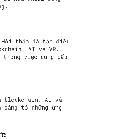
ng.
 Hội thảo đã tạo điều
ckchain, AI và VR.
 trong việc cung cấp
a blockchain, AI và
m sáng tỏ những ứng
ức