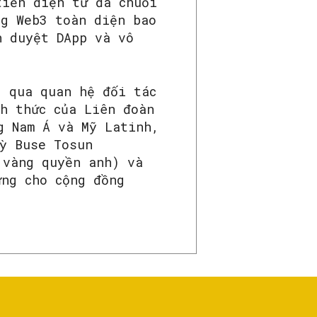
iền điện tử đa chuỗi
ng Web3 toàn diện bao
h duyệt DApp và vô
g qua quan hệ đối tác
h thức của Liên đoàn
g Nam Á và Mỹ Latinh,
ỳ Buse Tosun
 vàng quyền anh) và
ứng cho cộng đồng