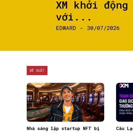
XM khởi động
với...
EDWARD
-
30/07/2026
ĐỀ XUẤT
Nhà sáng lập startup NFT bị
Câu Lạ