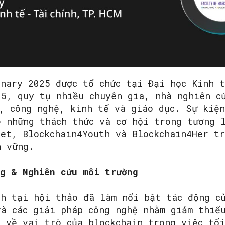
SEARCH...
inary 2025 được tổ chức tại Đại học Kinh 
25, quy tụ nhiều chuyên gia, nhà nghiên c
c, công nghệ, kinh tế và giáo dục. Sự kiệ
ề những thách thức và cơ hội trong tương 
get, Blockchain4Youth và Blockchain4Her tr
n vững.
ng & Nghiên cứu môi trường
nh tại hội thảo đã làm nổi bật tác động c
và các giải pháp công nghệ nhằm giảm thiể
n về vai trò của blockchain trong việc tối