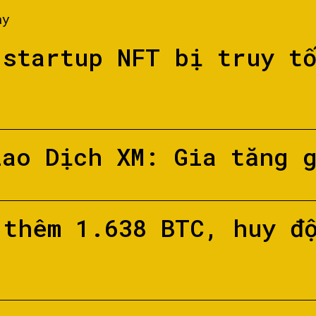
ày
 startup NFT bị truy t
iao Dịch XM: Gia tăng 
 thêm 1.638 BTC, huy đ