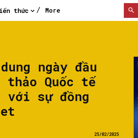
More
iến thức
 dung ngày đầu
 thảo Quốc tế
5 với sự đồng
get
25/02/2025