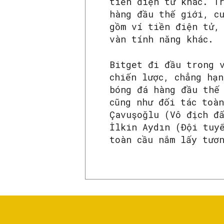
tiền điện tử khác. T
hàng đầu thế giới, c
gồm ví tiền điện tử,
vàn tính năng khác.
Bitget đi đầu trong 
chiến lược, chẳng hạ
bóng đá hàng đầu thế
cũng như đối tác toà
Çavuşoğlu (Vô địch đ
İlkin Aydın (Đội tuy
toàn cầu nắm lấy tươ