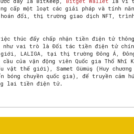
rước đây là BitKeep,
Bitget Wallet
là ví t
ung cấp một loạt các giải pháp và tính nă
 hoán đổi, thị trường giao dịch NFT, trìn
việc thúc đẩy chấp nhận tiền điện tử thôn
n như vai trò là Đối tác tiền điện tử chín
 giới, LALIGA, tại thị trường Đông Á, Đôn
n cầu của vận động viên Quốc gia Thổ Nhĩ K
ấu vật thế giới), Samet Gümüş (Huy chương
ển bóng chuyền quốc gia), để truyền cảm h
ng lai tiền điện tử.