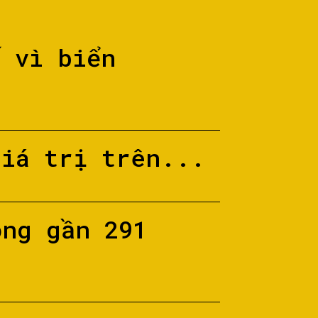
ố vì biển
giá trị trên...
ộng gần 291