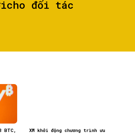
ớicho đối tác
8 BTC,
XM khởi động chương trình ưu