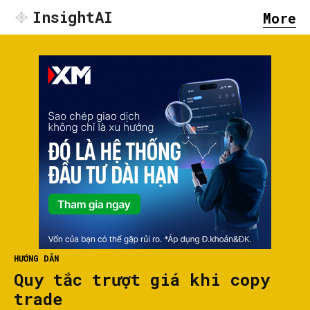
InsightAI
More
HƯỚNG DẪN
Quy tắc trượt giá khi copy
trade