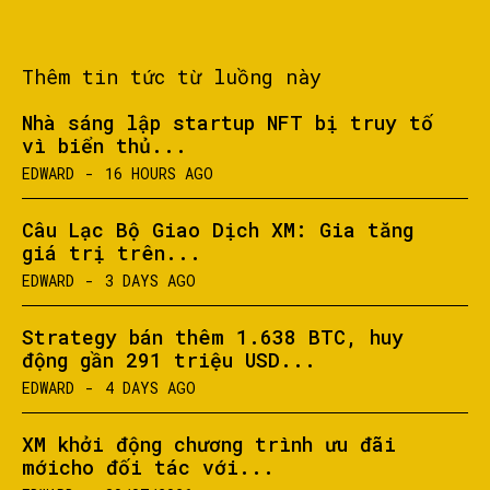
Thêm tin tức từ luồng này
Nhà sáng lập startup NFT bị truy tố
vì biển thủ...
EDWARD
-
16 HOURS AGO
Câu Lạc Bộ Giao Dịch XM: Gia tăng
giá trị trên...
EDWARD
-
3 DAYS AGO
Strategy bán thêm 1.638 BTC, huy
động gần 291 triệu USD...
EDWARD
-
4 DAYS AGO
XM khởi động chương trình ưu đãi
mớicho đối tác với...