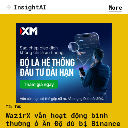
InsightAI
More
TIN TỨC
WazirX vẫn hoạt động bình
thường ở Ấn Độ dù bị Binance