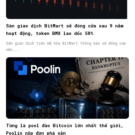
Sàn giao dịch BitMart sẽ đóng cửa sau 9 năm
hoạt động, token BMX lao dốc 58%
Sàn giao dịch tiền mã hóa BitMart thông báo sẽ đóng cửa
nền...
Từng là pool đào Bitcoin lớn nhất thế giới,
Poolin nộp đơn phá sản