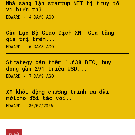
Nhà sáng lập startup NFT bị truy tố
vì biển thủ...
EDWARD
-
4 DAYS AGO
Câu Lạc Bộ Giao Dịch XM: Gia tăng
giá trị trên...
EDWARD
-
6 DAYS AGO
Strategy bán thêm 1.638 BTC, huy
động gần 291 triệu USD...
EDWARD
-
7 DAYS AGO
XM khởi động chương trình ưu đãi
mớicho đối tác với...
EDWARD
-
30/07/2026
SEARCH...
ĐỀ XUẤT