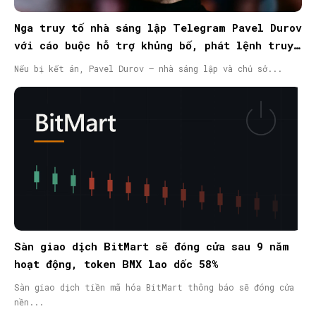
Nga truy tố nhà sáng lập Telegram Pavel Durov
với cáo buộc hỗ trợ khủng bố, phát lệnh truy
nã quốc tế
Nếu bị kết án, Pavel Durov – nhà sáng lập và chủ sở...
Sàn giao dịch BitMart sẽ đóng cửa sau 9 năm
hoạt động, token BMX lao dốc 58%
Sàn giao dịch tiền mã hóa BitMart thông báo sẽ đóng cửa
nền...