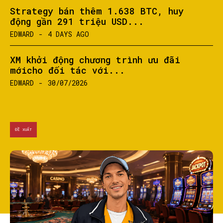
Strategy bán thêm 1.638 BTC, huy
động gần 291 triệu USD...
EDWARD
-
4 DAYS AGO
XM khởi động chương trình ưu đãi
mớicho đối tác với...
EDWARD
-
30/07/2026
ĐỀ XUẤT