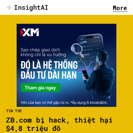
InsightAI
More
TIN TỨC
ZB.com bị hack, thiệt hại
$4,8 triệu đô