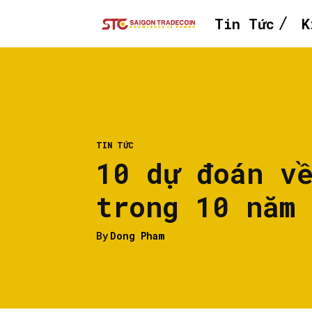
Tin Tức
K
TIN TỨC
10 dự đoán v
trong 10 năm
By
Dong Pham