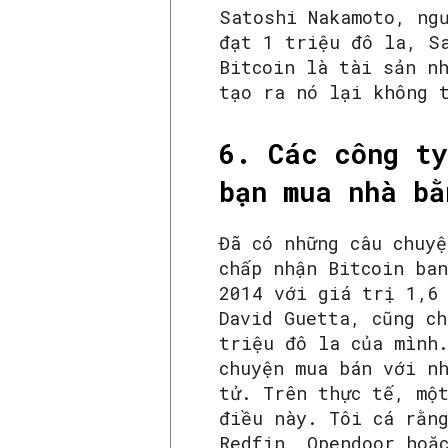
Satoshi Nakamoto, ng
đạt 1 triệu đô la, S
Bitcoin là tài sản n
tạo ra nó lại không 
6. Các công ty
bạn mua nhà bằ
Đã có những câu chuy
chấp nhận Bitcoin ba
2014 với giá trị 1,6
David Guetta, cũng c
triệu đô la của mình
chuyện mua bán với n
tử. Trên thực tế, mộ
điều này. Tôi cá rằn
Redfin, Opendoor hoặ