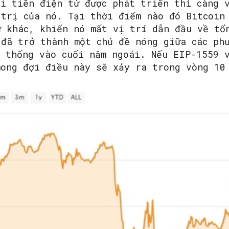
ại tiền điện tử được phát triển thì càng 
 trị của nó. Tại thời điểm nào đó Bitcoin
ử khác, khiến nó mất vị trí dẫn đầu về tổ
 đã trở thành một chủ đề nóng giữa các ph
h thống vào cuối năm ngoái. Nếu EIP-1559 
mong đợi điều này sẽ xảy ra trong vòng 10