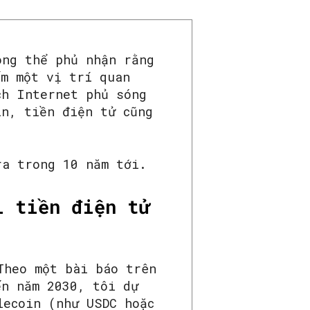
ông thể phủ nhận rằng
ếm một vị trí quan
ch Internet phủ sóng
in, tiền điện tử cũng
ra trong 10 năm tới.
i tiền điện tử
Theo một bài báo trên
ến năm 2030, tôi dự
lecoin (như USDC hoặc