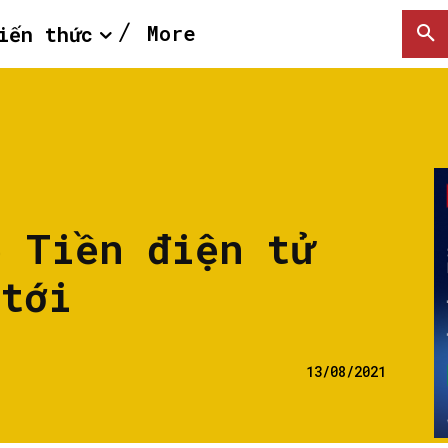
More
iến thức
ề Tiền điện tử
 tới
13/08/2021