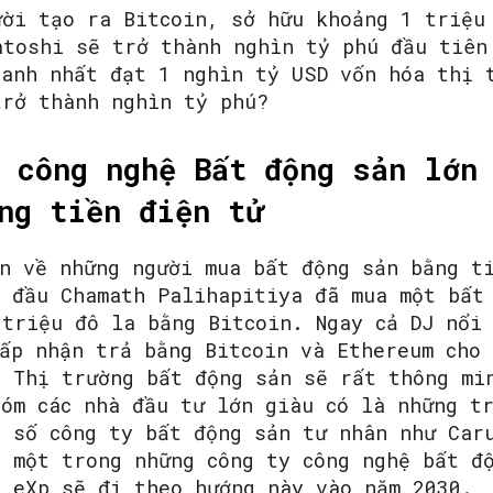
ười tạo ra Bitcoin, sở hữu khoảng 1 triệu
atoshi sẽ trở thành nghìn tỷ phú đầu tiên
hanh nhất đạt 1 nghìn tỷ USD vốn hóa thị 
trở thành nghìn tỷ phú?
 công nghệ Bất động sản lớn
ng tiền điện tử
ện về những người mua bất động sản bằng t
n đầu Chamath Palihapitiya đã mua một bất
 triệu đô la bằng Bitcoin. Ngay cả DJ nổi
hấp nhận trả bằng Bitcoin và Ethereum cho
. Thị trường bất động sản sẽ rất thông mi
hóm các nhà đầu tư lớn giàu có là những t
t số công ty bất động sản tư nhân như Car
g một trong những công ty công nghệ bất đ
c eXp sẽ đi theo hướng này vào năm 2030.