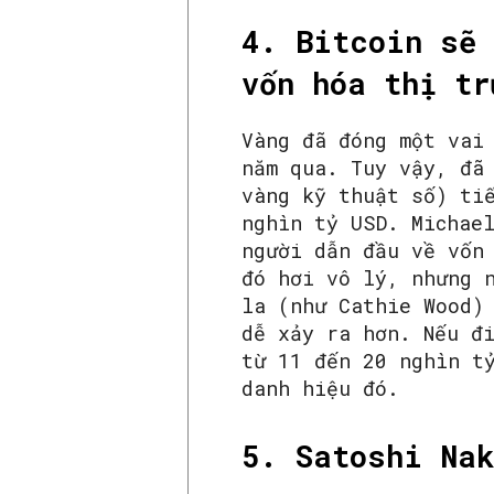
4. Bitcoin sẽ 
vốn hóa thị tr
Vàng đã đóng một vai
năm qua. Tuy vậy, đã
vàng kỹ thuật số) ti
nghìn tỷ USD. Michae
người dẫn đầu về vốn
đó hơi vô lý, nhưng 
la (như Cathie Wood)
dễ xảy ra hơn. Nếu đ
từ 11 đến 20 nghìn t
danh hiệu đó.
5. Satoshi Nak