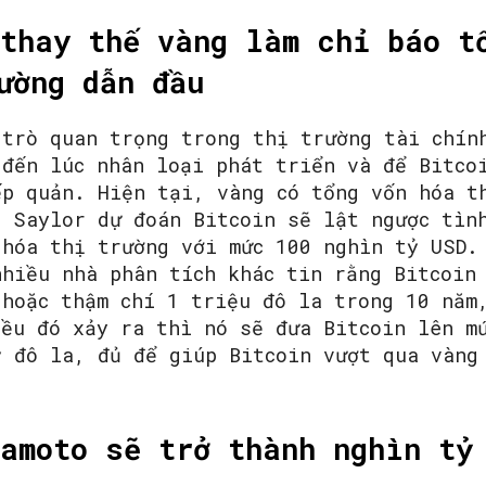
thay thế vàng làm chỉ báo t
ường dẫn đầu
 trò quan trọng trong thị trường tài chín
 đến lúc nhân loại phát triển và để Bitco
ếp quản. Hiện tại, vàng có tổng vốn hóa t
l Saylor dự đoán Bitcoin sẽ lật ngược tìn
 hóa thị trường với mức 100 nghìn tỷ USD.
nhiều nhà phân tích khác tin rằng Bitcoin
 hoặc thậm chí 1 triệu đô la trong 10 năm
iều đó xảy ra thì nó sẽ đưa Bitcoin lên m
ỷ đô la, đủ để giúp Bitcoin vượt qua vàng
amoto sẽ trở thành nghìn tỷ