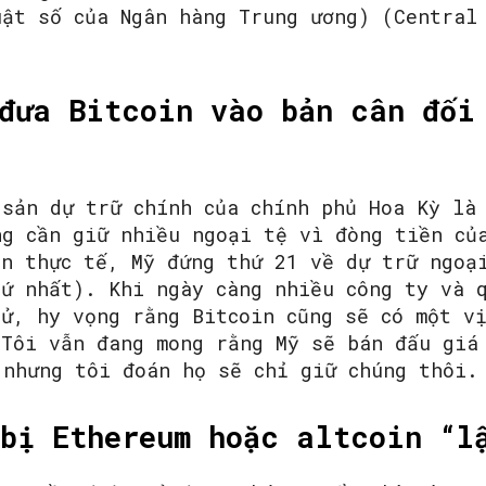
uật số của Ngân hàng Trung ương) (Central
đưa Bitcoin vào bản cân đối
SEARCH...
sản dự trữ chính của chính phủ Hoa Kỳ là
ng cần giữ nhiều ngoại tệ vì đòng tiền củ
ên thực tế, Mỹ đứng thứ 21 về dự trữ ngoạ
hứ nhất). Khi ngày càng nhiều công ty và 
tử, hy vọng rằng Bitcoin cũng sẽ có một v
 Tôi vẫn đang mong rằng Mỹ sẽ bán đấu giá
 nhưng tôi đoán họ sẽ chỉ giữ chúng thôi.
bị Ethereum hoặc altcoin “l