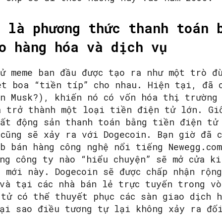
 là phương thức thanh toán 
o hàng hóa và dịch vụ
tử meme ban đầu được tạo ra như một trò đ
et boa “tiền típ” cho nhau. Hiện tại, đã 
on Musk?), khiến nó có vốn hóa thị trường
à trở thành một loại tiền điện tử lớn. Gi
bất động sản thanh toán bằng tiền điện tử
 cũng sẽ xảy ra với Dogecoin. Bạn giờ đã 
eb bán hàng công nghệ nổi tiếng Newegg.co
ng công ty nào “hiểu chuyện” sẽ mở cửa ki
g mới này. Dogecoin sẽ được chấp nhận rộn
 và tại các nhà bán lẻ trực tuyến trong vò
 tử có thể thuyết phục các sàn giao dịch 
tại sao điều tương tự lại không xảy ra đố