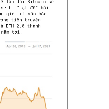
về lâu dài Bitcoin sẽ
 sẽ bị “lật đổ” bởi
ng giá trị vốn hóa
ương tiện truyền
và ETH 2.0 thành
 năm tới.