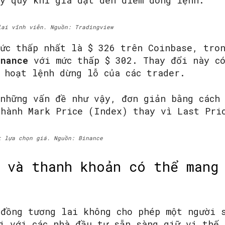
ký quỹ khi giá đạt đến điểm đóng lệnh.
lai vĩnh viễn. Nguồn: Tradingview
mức thấp nhất là $ 326 trên Coinbase, tro
inance
với mức thấp $ 302. Thay đổi này c
 hoạt lệnh dừng lỗ của các trader.
 những vấn đề như vậy, đơn giản bằng cách
thành Mark Price (Index) thay vì Last Pri
 lựa chọn giá. Nguồn: Binance
 và thanh khoản có thể mang
 đồng tương lai không cho phép một người 
ối với các nhà đầu tư sẵn sàng giữ vị thế