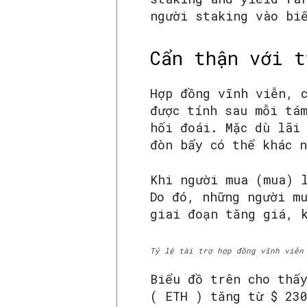
người staking vào bi
Cẩn thận với t
Hợp đồng vĩnh viễn, 
được tính sau mỗi tá
hối đoái. Mặc dù lãi
đòn bẩy có thể khác 
Khi người mua (mua) 
Do đó, những người m
giai đoạn tăng giá, 
Tỷ lệ tài trợ hợp đồng vĩnh viễn
Biểu đồ trên cho thấ
( ETH ) tăng từ $ 23