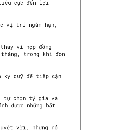
tiêu cực đến lợi
ác vị trí ngắn hạn,
 thay vì hợp đồng
 tháng, trong khi đòn
n ký quỹ để tiếp cận
g tự chọn tỷ giá và
ánh được những bất
tuyệt vời, nhưng nó