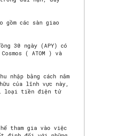
o gồm các sàn giao
đồng 30 ngày (APY) có
 Cosmos ( ATOM ) và
hu nhập bằng cách nắm
hữu của lĩnh vực này,
i loại tiền điện tử
thể tham gia vào việc
ết định đối với những