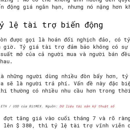
ến động giá ngắn hạn, nhưng nó nặng hơn k
ỷ lệ tài trợ biến động
còn được gọi là hoán đổi nghịch đảo, có t
m giờ. Tỷ giá tài trợ đảm bảo không có sự
 suất mở của cả người mua và người bán đề
nhau.
là những người dùng nhiều đòn bẩy hơn, tỷ
ua sẽ là người trả phí. Vấn đề này đặc bi
khi thường có nhiều nhu cầu hơn trong thờ
 ETH / USD của BitMEX. Nguồn:
Dữ liệu tài sản kỹ thuật số
y đợt tăng giá vào cuối tháng 7 và rõ ràn
0 lên $ 380, thì tỷ lệ tài trợ vĩnh viễn 