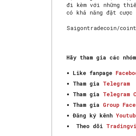
đi kèm với những thi
có khả năng đặt cược
Saigontradecoin/coin
Hãy tham gia các nhó
Like fanpage
Faceb
Tham gia
Telegram
Tham gia
Telegram 
Tham gia
Group Fac
Đăng ký kênh
Youtub
Theo dõi
Tradingv