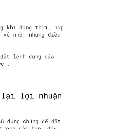
ng khi đồng thời, hợp
ó vẻ nhỏ, nhưng điều
 đặt lệnh dừng của
ce .
 lại lợi nhuận
sử dụng chúng để đặt
 trong dài hạn, đây