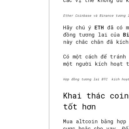
các vị thế không đủ 
Ether Coinbase và Binance tương 
Hãy chú ý
ETH
đã có 
đồng tương lai của
B
này chắc chắn đã kích
Có một cách để tránh
một người kích hoạt 
Hợp đồng tương lai BTC
kích hoạt
Khai thác coin
tốt hơn
Mua altcoin bằng hợp
cược hoặc cho vay. Đ