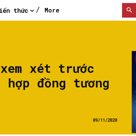
More
iến thức
 xem xét trước
h hợp đồng tương
09/11/2020