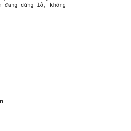
n đang dừng lỗ, không
n