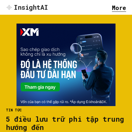
InsightAI
More
TIN TỨC
5 điều lưu trữ phi tập trung
hướng đến