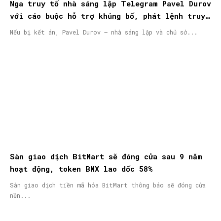
Nga truy tố nhà sáng lập Telegram Pavel Durov
với cáo buộc hỗ trợ khủng bố, phát lệnh truy
nã quốc tế
Nếu bị kết án, Pavel Durov – nhà sáng lập và chủ sở...
Sàn giao dịch BitMart sẽ đóng cửa sau 9 năm
hoạt động, token BMX lao dốc 58%
Sàn giao dịch tiền mã hóa BitMart thông báo sẽ đóng cửa
nền...