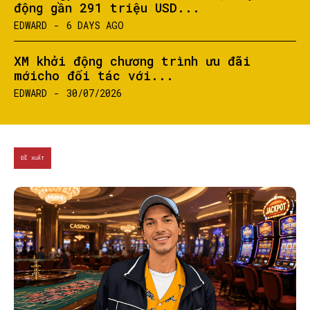
động gần 291 triệu USD...
EDWARD
-
6 DAYS AGO
XM khởi động chương trình ưu đãi
mớicho đối tác với...
EDWARD
-
30/07/2026
ĐỀ XUẤT