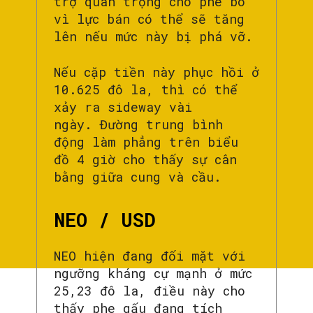
trợ quan trọng cho phe bò
vì lực bán có thể sẽ tăng
lên nếu mức này bị phá vỡ.
Nếu cặp tiền này phục hồi ở
10.625 đô la, thì có thể
xảy ra sideway vài
ngày. Đường trung bình
động làm phẳng trên biểu
đồ 4 giờ cho thấy sự cân
bằng giữa cung và cầu.
NEO / USD
NEO hiện đang đối mặt với
ngưỡng kháng cự mạnh ở mức
25,23 đô la, điều này cho
thấy phe gấu đang tích