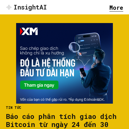
InsightAI
More
TIN TỨC
Báo cáo phân tích giao dịch
Bitcoin từ ngày 24 đến 30