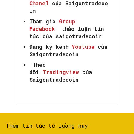
Chanel
của Saigontradeco
in
Tham gia
Group
Facebook
thảo luận tin
tức của saigotradecoin
Đăng ký kênh
Youtube
của
Saigontradecoin
Theo
dõi
Tradingview
của
Saigontradecoin
Thêm tin tức từ luồng này