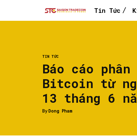
Tin Tức
K
TIN TỨC
Báo cáo phân
Bitcoin từ n
13 tháng 6 n
By
Dong Pham