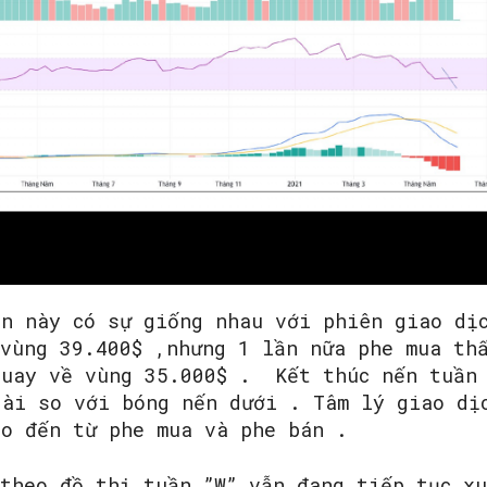
ần này có sự giống nhau với phiên giao dị
 vùng 39.400$ ,nhưng 1 lần nữa phe mua th
quay về vùng 35.000$ . Kết thúc nến tuần
dài so với bóng nến dưới . Tâm lý giao dị
ào đến từ phe mua và phe bán .
 theo đồ thị tuần ”W” vẫn đang tiếp tục x