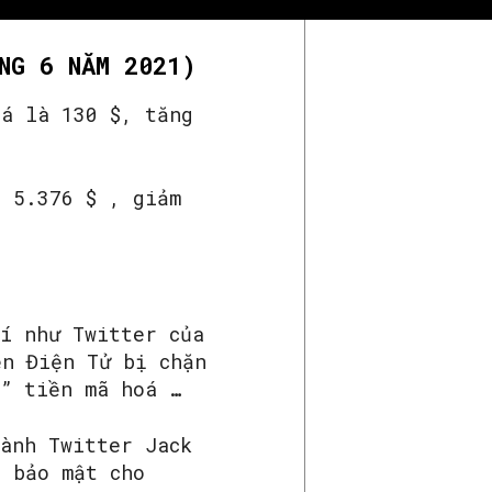
NG 6 NĂM 2021)
iá là 130 $, tăng
à 5.376 $ , giảm
ví như Twitter của
ền Điện Tử bị chặn
g” tiền mã hoá …
hành Twitter Jack
g bảo mật cho