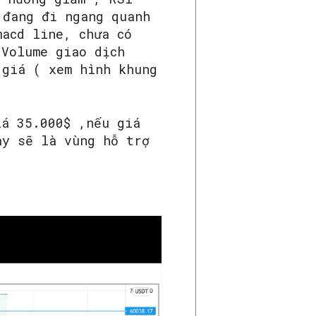
 đang đi ngang quanh
macd line, chưa có
.Volume giao dịch
 giá ( xem hình khung
iá 35.000$ ,nếu giá
ây sẽ là vùng hỗ trợ