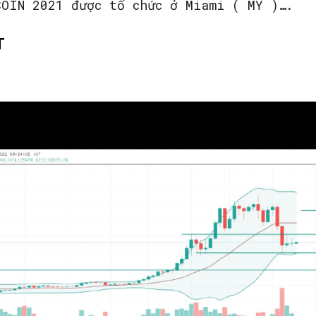
COIN 2021 được tổ chức ở Miami ( MỸ )….
T