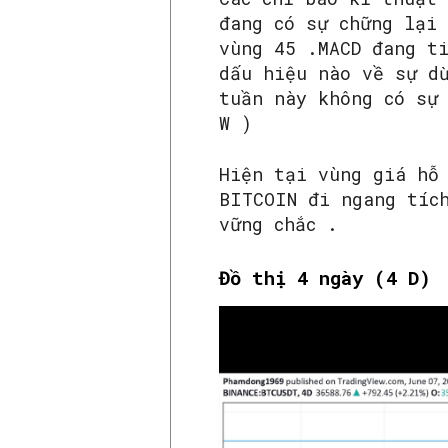
đang có sự chững lại
vùng 45 .MACD đang t
dấu hiệu nào về sự d
tuần này không có sự
W )
Hiện tại vùng giá hỗ
BITCOIN đi ngang tíc
vững chắc .
Đồ thị 4 ngày (4 D)