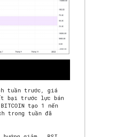
ch tuần trước, giá
ất bại trước lực bán
 BITCOIN tạo 1 nến
ch trong tuần đã
u hướng giảm , RSI