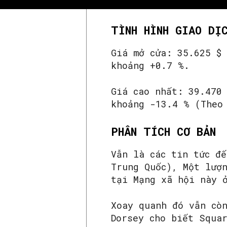
TÌNH HÌNH GIAO DỊ
Giá mở cửa: 35.625 $
khoảng +0.7 %.
Giá cao nhất: 39.470
khoảng -13.4 % (Theo
PHÂN TÍCH CƠ BẢN
Vẫn là các tin tức đ
Trung Quốc), Một lượ
tại Mạng xã hội này 
Xoay quanh đó vẫn cò
Dorsey cho biết Squa