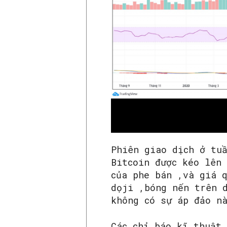
Phiên giao dịch ở tu
Bitcoin được kéo lên
của phe bán ,và giá 
dọji ,bóng nến trên 
không có sự áp đảo n
Các chỉ báo kĩ thuật