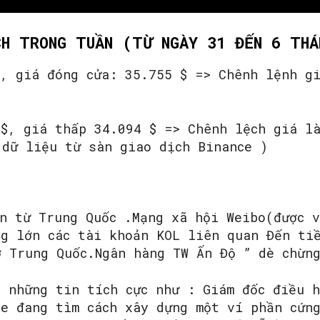
CH TRONG TUẦN (TỪ NGÀY 31 ĐẾN 6 THÁ
 , giá đóng cửa: 35.755 $ => Chênh lệnh g
 $, giá thấp 34.094 $ => Chênh lệch giá l
 dữ liệu từ sàn giao dịch Binance )
ến từ Trung Quốc .Mạng xã hội Weibo(được 
ng lớn các tài khoản KOL liên quan Đến ti
ở Trung Quốc.Ngân hàng TW Ấn Độ ” dè chừn
n những tin tích cực như : Giám đốc điều 
re đang tìm cách xây dựng một ví phần cứn