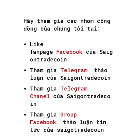
Hãy tham gia các nhóm công
đồng của chúng tôi tại:
SEARCH...
Like
fanpage
Facebook
của Saig
ontradecoin
Tham gia
Telegram
thảo
luận của Saigontradecoin
Tham gia
Telegram
Chanel
của Saigontradeco
in
Tham gia
Group
Facebook
thảo luận tin
tức của saigotradecoin