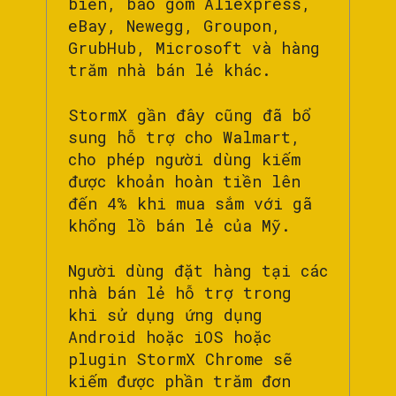
biến, bao gồm Aliexpress,
eBay, Newegg, Groupon,
GrubHub, Microsoft và hàng
trăm nhà bán lẻ khác.
StormX gần đây cũng đã bổ
sung hỗ trợ cho Walmart,
cho phép người dùng kiếm
được khoản hoàn tiền lên
đến 4% khi mua sắm với gã
khổng lồ bán lẻ của Mỹ.
Người dùng đặt hàng tại các
nhà bán lẻ hỗ trợ trong
khi sử dụng ứng dụng
Android hoặc iOS hoặc
plugin StormX Chrome sẽ
kiếm được phần trăm đơn