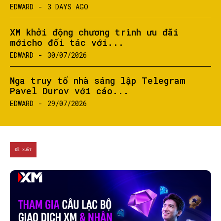
EDWARD
-
3 DAYS AGO
XM khởi động chương trình ưu đãi
mớicho đối tác với...
EDWARD
-
30/07/2026
Nga truy tố nhà sáng lập Telegram
Pavel Durov với cáo...
EDWARD
-
29/07/2026
ĐỀ XUẤT