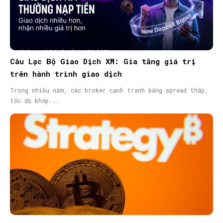
Câu Lạc Bộ Giao Dịch XM: Gia tăng giá trị
trên hành trình giao dịch
Trong nhiều năm, các broker cạnh tranh bằng spread thấp,
tốc độ khớp...