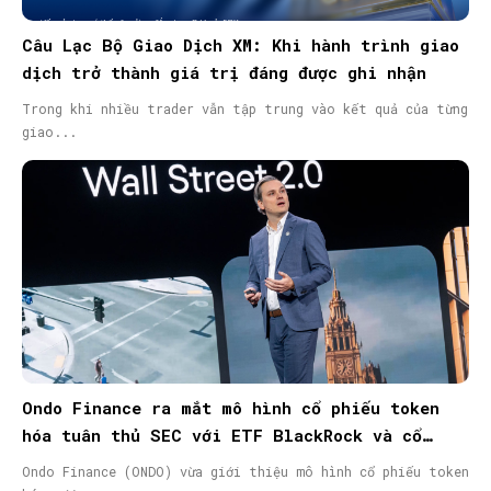
Câu Lạc Bộ Giao Dịch XM: Khi hành trình giao
dịch trở thành giá trị đáng được ghi nhận
Trong khi nhiều trader vẫn tập trung vào kết quả của từng
giao...
Ondo Finance ra mắt mô hình cổ phiếu token
hóa tuân thủ SEC với ETF BlackRock và cổ
phiếu Micron
Ondo Finance (ONDO) vừa giới thiệu mô hình cổ phiếu token