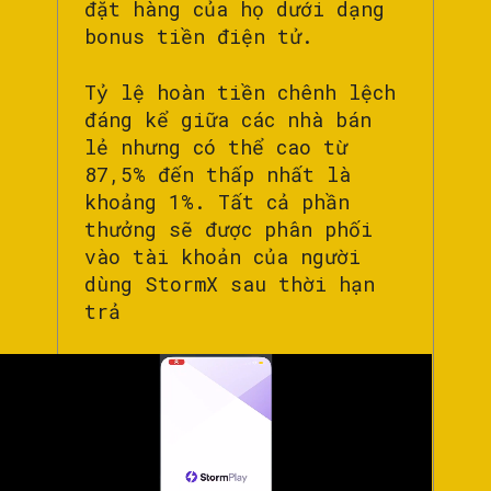
đặt hàng của họ dưới dạng
bonus tiền điện tử.
Tỷ lệ hoàn tiền chênh lệch
đáng kể giữa các nhà bán
lẻ nhưng có thể cao từ
87,5% đến thấp nhất là
khoảng 1%. Tất cả phần
thưởng sẽ được phân phối
vào tài khoản của người
dùng StormX sau thời hạn
trả