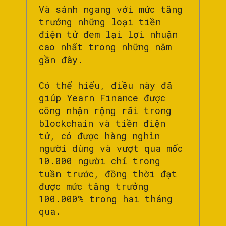
Và sánh ngang với mức tăng
trưởng những loại tiền
điện tử đem lại lợi nhuận
cao nhất trong những năm
gần đây.
Có thể hiểu, điều này đã
giúp Yearn Finance được
công nhận rộng rãi trong
blockchain và tiền điện
tử, có được hàng nghìn
người dùng và vượt qua mốc
10.000 người chỉ trong
tuần trước, đồng thời đạt
được mức tăng trưởng
100.000% trong hai tháng
qua.