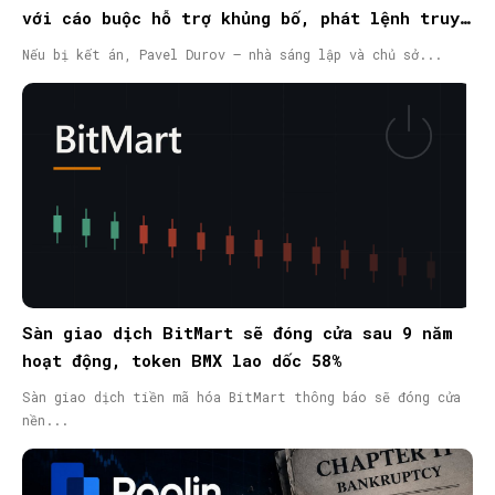
với cáo buộc hỗ trợ khủng bố, phát lệnh truy
nã quốc tế
Nếu bị kết án, Pavel Durov – nhà sáng lập và chủ sở...
Sàn giao dịch BitMart sẽ đóng cửa sau 9 năm
hoạt động, token BMX lao dốc 58%
Sàn giao dịch tiền mã hóa BitMart thông báo sẽ đóng cửa
nền...