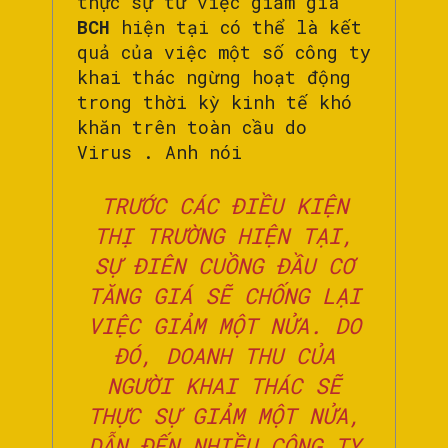
thực sự từ việc giảm giá
BCH
hiện tại có thể là kết
quả của việc một số công ty
khai thác ngừng hoạt động
trong thời kỳ kinh tế khó
khăn trên toàn cầu do
Virus . Anh nói
TRƯỚC CÁC ĐIỀU KIỆN
THỊ TRƯỜNG HIỆN TẠI,
SỰ ĐIÊN CUỒNG ĐẦU CƠ
TĂNG GIÁ SẼ CHỐNG LẠI
VIỆC GIẢM MỘT NỬA. DO
ĐÓ, DOANH THU CỦA
NGƯỜI KHAI THÁC SẼ
THỰC SỰ GIẢM MỘT NỬA,
DẪN ĐẾN NHIỀU CÔNG TY