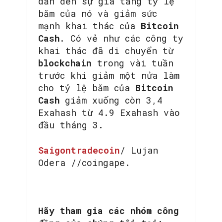
dẫn đến sự gia tăng tỷ lệ
băm của nó và giảm sức
mạnh khai thác của
Bitcoin
Cash
. Có vẻ như các công ty
khai thác đã di chuyển từ
blockchain
trong vài tuần
trước khi giảm một nửa làm
cho tỷ lệ băm của
Bitcoin
Cash
giảm xuống còn 3,4
Exahash từ 4.9 Exahash vào
đầu tháng 3.
Saigontradecoin
/ Lujan
Odera //coingape.
Hãy tham gia các nhóm công