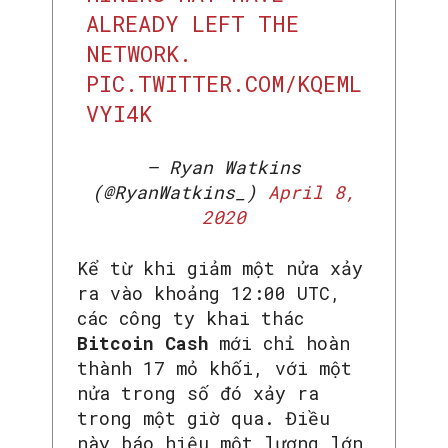
ALREADY LEFT THE
NETWORK.
PIC.TWITTER.COM/KQEML
VYI4K
— Ryan Watkins
(@RyanWatkins_)
April 8,
2020
Kể từ khi giảm một nửa xảy
ra vào khoảng 12:00 UTC,
các công ty khai thác
Bitcoin Cash
mới chỉ hoàn
thành 17 mỏ khối, với một
nửa trong số đó xảy ra
trong một giờ qua. Điều
này báo hiệu một lượng lớn