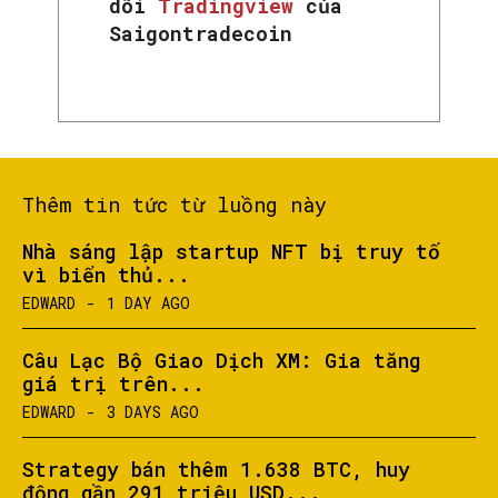
dõi
Tradingview
của
Saigontradecoin
Thêm tin tức từ luồng này
Nhà sáng lập startup NFT bị truy tố
vì biển thủ...
EDWARD
-
1 DAY AGO
Câu Lạc Bộ Giao Dịch XM: Gia tăng
giá trị trên...
EDWARD
-
3 DAYS AGO
Strategy bán thêm 1.638 BTC, huy
động gần 291 triệu USD...