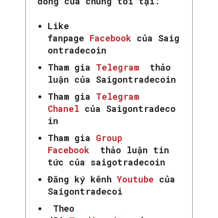
đồng của chúng tôi tại:
Like
fanpage
Facebook
của Saig
ontradecoin
Tham gia
Telegram
thảo
luận của Saigontradecoin
Tham gia
Telegram
Chanel
của Saigontradeco
in
Tham gia
Group
Facebook
thảo luận tin
tức của saigotradecoin
Đăng ký kênh
Youtube
của
Saigontradecoi
Theo