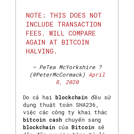
NOTE: THIS DOES NOT
INCLUDE TRANSACTION
FEES. WILL COMPARE
AGAIN AT BITCOIN
HALVING.
— PeTea McYorkshire ?
(@PeterMcCormack)
April
8, 2020
SEARCH...
Do cả hai
blockchain
đều sử
dụng thuật toán SHA236,
việc các công ty khai thác
bitcoin
cash
chuyển sang
blockchain
của
Bitcoin
sẽ