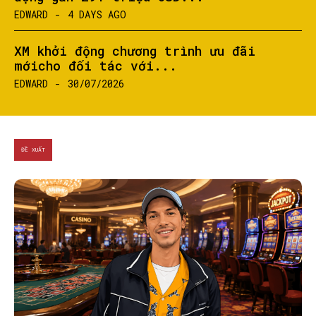
EDWARD
-
4 DAYS AGO
XM khởi động chương trình ưu đãi
mớicho đối tác với...
EDWARD
-
30/07/2026
ĐỀ XUẤT