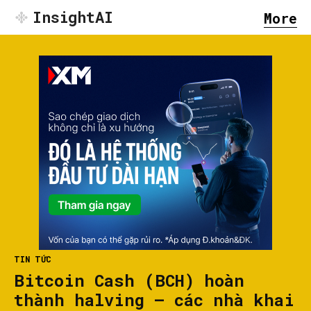
InsightAI
More
TIN TỨC
Bitcoin Cash (BCH) hoàn
thành halving – các nhà khai