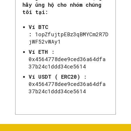
hãy ủng hộ cho nhóm chúng
tôi tại:
Ví BTC
:
1opZfujtpEBz3qBMYCm2R7D
jWF52vWAy1
Ví ETH
:
0x4564778dee9ced36a64dfa
37b24c1ddd34ce5614
Ví USDT ( ERC20)
:
0x4564778dee9ced36a64dfa
37b24c1ddd34ce5614