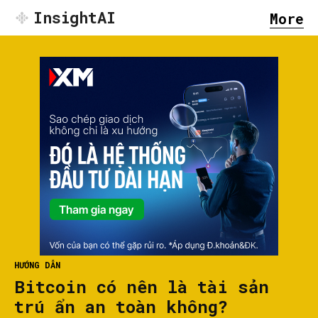
InsightAI
More
HƯỚNG DẪN
Bitcoin có nên là tài sản
trú ẩn an toàn không?