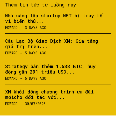
Thêm tin tức từ luồng này
Nhà sáng lập startup NFT bị truy tố
vì biển thủ...
EDWARD
-
3 DAYS AGO
Câu Lạc Bộ Giao Dịch XM: Gia tăng
giá trị trên...
EDWARD
-
5 DAYS AGO
Strategy bán thêm 1.638 BTC, huy
động gần 291 triệu USD...
EDWARD
-
6 DAYS AGO
XM khởi động chương trình ưu đãi
mớicho đối tác với...
EDWARD
-
30/07/2026