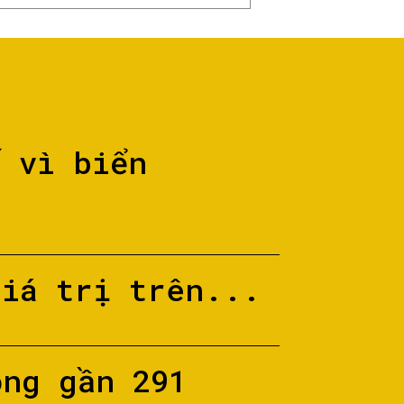
ố vì biển
giá trị trên...
ộng gần 291