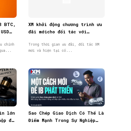
8 BTC,
XM khởi động chương trình ưu
 USD
đãi mớicho đối tác với
thưởng tiền mặt lên đến
u chỉnh
Trong thời gian ưu đãi, đối tác XM
40.000$
qua...
mới và hiện tại có...
in lớn
Sao Chép Giao Dịch Có Thể Là
nộp đơn
Điểm Mạnh Trong Sự Nghiệp
IB/Affiliate Của Bạn