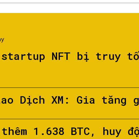
ày
 startup NFT bị truy t
iao Dịch XM: Gia tăng 
 thêm 1.638 BTC, huy đ