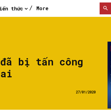
More
iến thức
 đã bị tấn công
hai
27/01/2020