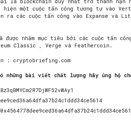
ải là blockchain duy nhất trở thành nạn n
t hiện một cuộc tấn công tương tự vào Ver
ện ra các cuộc tấn công vào Expanse và Lit
ã được nhắm mục tiêu bởi các cuộc tấn côn
reum Classic , Verge và Feathercoin.
ồn : cryptobriefing.com
ó những bài viết chất lượng hãy ủng hộ ch
EBz3qBMYCm2R7DjWF52vWAy1
ee9ced36a64dfa37b24c1ddd34ce5614
0x4564778dee9ced36a64dfa37b24c1ddd34ce56