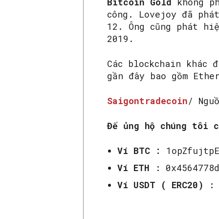
Bitcoin Gold
không ph
công. Lovejoy đã phá
12. Ông cũng phát hi
2019.
Các blockchain khác đ
gần đây bao gồm Ethe
Saigontradecoin
/ Ngu
Để ủng hộ chúng tôi c
Ví BTC :
1opZfujtp
Ví ETH
: 0x4564778d
Ví USDT ( ERC20)
: 