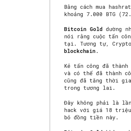
Bằng cách mua hashra
khoảng 7.000 BTG (72
Bitcoin Gold
dường n
nói rằng cuộc tấn cô
tại. Tương tự, Crypt
blockchain
.
Kẻ tấn công đã thành
và có thể đã thành c
cũng đã tăng thời gi
trong tương lai.
Đây không phải là lầ
hack với giá 18 triệ
bỏ đồng tiền này.