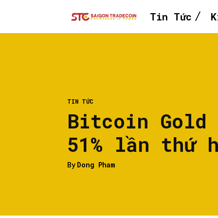
Tin Tức
K
TIN TỨC
Bitcoin Gold
51% lần thứ 
By
Dong Pham