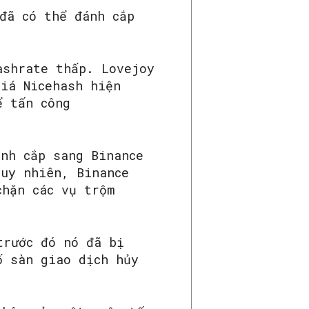
đã có thể đánh cắp
ashrate thấp. Lovejoy
giá Nicehash hiện
ể tấn công
nh cắp sang Binance
Tuy nhiên, Binance
chặn các vụ trộm
rước đó nó đã bị
ố sàn giao dịch hủy