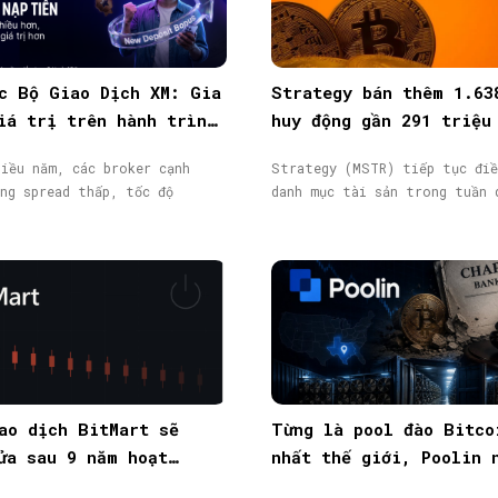
c Bộ Giao Dịch XM: Gia
Strategy bán thêm 1.63
iá trị trên hành trình
huy động gần 291 triệu
ịch
từ phát hành cổ phiếu
iều năm, các broker cạnh
Strategy (MSTR) tiếp tục điề
ng spread thấp, tốc độ
danh mục tài sản trong tuần 
ao dịch BitMart sẽ
Từng là pool đào Bitco
ửa sau 9 năm hoạt
nhất thế giới, Poolin 
token BMX lao dốc 58%
phá sản