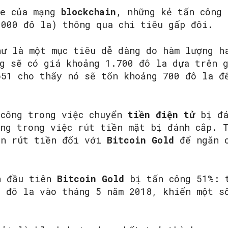
te của mạng
blockchain
, những kẻ tấn công 
.000 đô la) thông qua chi tiêu gấp đôi.
hư là một mục tiêu dễ dàng do hàm lượng h
ng sẽ có giá khoảng 1.700 đô la dựa trên 
o51 cho thấy nó sẽ tốn khoảng 700 đô la đ
 công trong việc chuyển
tiền điện tử
bị đá
ông trong việc rút tiền mặt bị đánh cắp. 
an rút tiền đối với
Bitcoin Gold
để ngăn 
n đầu tiên
Bitcoin Gold
bị tấn công 51%: t
u đô la vào tháng 5 năm 2018, khiến một s