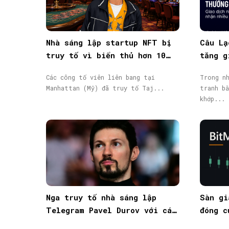
Nhà sáng lập startup NFT bị
Câu Lạ
truy tố vì biển thủ hơn 10
tăng g
triệu USD vốn đầu tư
giao d
Các công tố viên liên bang tại
Trong nh
Manhattan (Mỹ) đã truy tố Taj...
tranh bằ
khớp...
Nga truy tố nhà sáng lập
Sàn gi
Telegram Pavel Durov với cáo
đóng c
buộc hỗ trợ khủng bố, phát
động, 