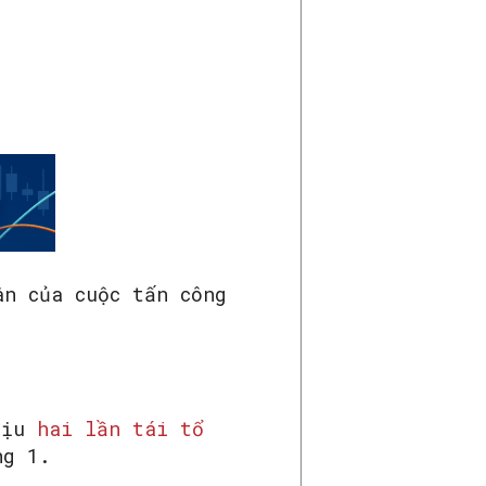
ân của cuộc tấn công
hịu
hai lần tái tổ
ng 1.