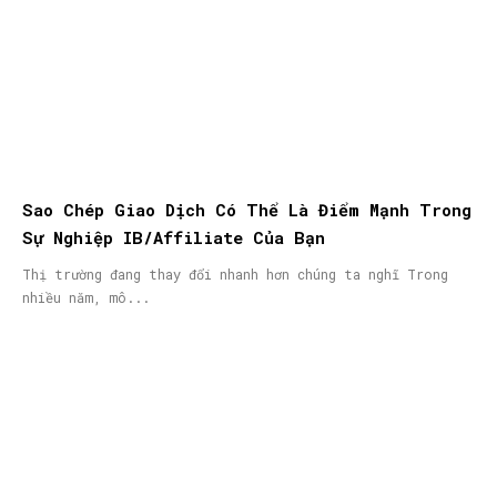
Sao Chép Giao Dịch Có Thể Là Điểm Mạnh Trong
Sự Nghiệp IB/Affiliate Của Bạn
Thị trường đang thay đổi nhanh hơn chúng ta nghĩ Trong
nhiều năm, mô...