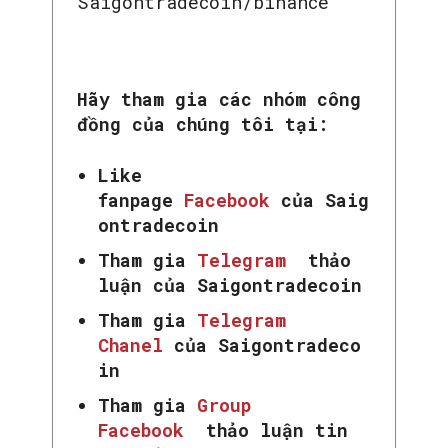
Saigontradecoin/binance
Hãy tham gia các nhóm công
đồng của chúng tôi tại:
Like
fanpage
Facebook
của Saig
ontradecoin
Tham gia
Telegram
thảo
luận của Saigontradecoin
Tham gia
Telegram
Chanel
của Saigontradeco
in
Tham gia
Group
Facebook
thảo luận tin