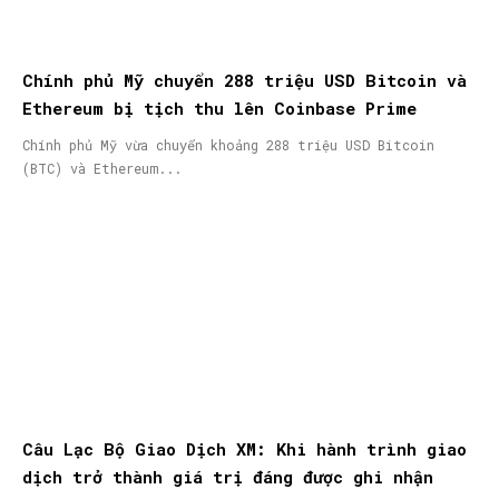
Chính phủ Mỹ chuyển 288 triệu USD Bitcoin và
Ethereum bị tịch thu lên Coinbase Prime
Chính phủ Mỹ vừa chuyển khoảng 288 triệu USD Bitcoin
(BTC) và Ethereum...
Câu Lạc Bộ Giao Dịch XM: Khi hành trình giao
dịch trở thành giá trị đáng được ghi nhận