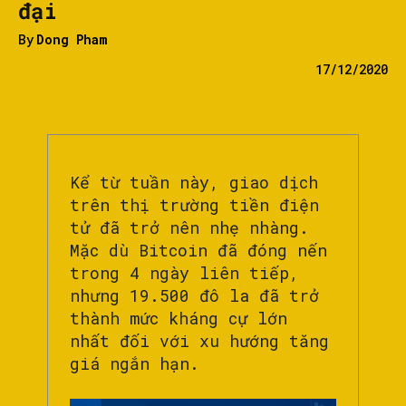
đại
By
Dong Pham
17/12/2020
Kể từ tuần này, giao dịch
trên thị trường tiền điện
tử đã trở nên nhẹ nhàng.
Mặc dù Bitcoin đã đóng nến
trong 4 ngày liên tiếp,
nhưng 19.500 đô la đã trở
thành mức kháng cự lớn
nhất đối với xu hướng tăng
giá ngắn hạn.