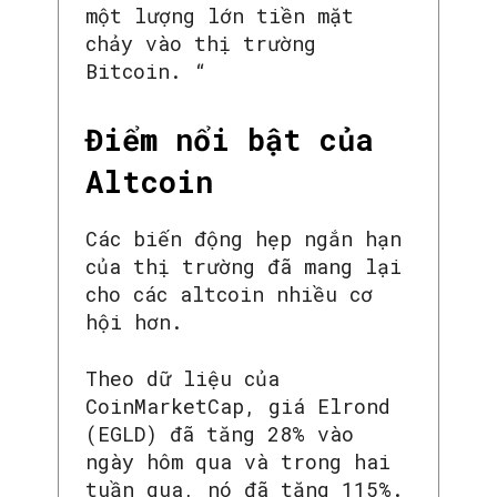
một lượng lớn tiền mặt
chảy vào thị trường
Bitcoin. “
Điểm nổi bật của
Altcoin
Các biến động hẹp ngắn hạn
của thị trường đã mang lại
cho các altcoin nhiều cơ
hội hơn.
Theo dữ liệu của
CoinMarketCap, giá Elrond
(EGLD) đã tăng 28% vào
ngày hôm qua và trong hai
tuần qua, nó đã tăng 115%.