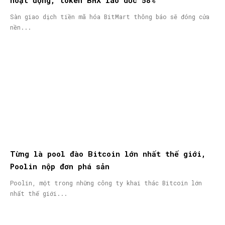
Sàn giao dịch tiền mã hóa BitMart thông báo sẽ đóng cửa
nền...
Từng là pool đào Bitcoin lớn nhất thế giới,
Poolin nộp đơn phá sản
Poolin, một trong những công ty khai thác Bitcoin lớn
nhất thế giới...