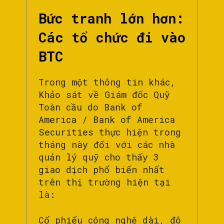
Bức tranh lớn hơn:
Các tổ chức đi vào
BTC
Trong một thông tin khác,
Khảo sát về Giám đốc Quỹ
Toàn cầu do Bank of
America / Bank of America
Securities thực hiện trong
tháng này đối với các nhà
quản lý quỹ cho thấy 3
giao dịch phổ biến nhất
trên thị trường hiện tại
là:
Cổ phiếu công nghệ dài, đô