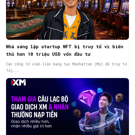
Nhà sáng lập startup NFT bị truy tố vì biển
thủ hơn 10 triệu USD vốn đầu tư
Các công tố viên liên bang tại Manhattan (Mỹ) đã truy tố
Taj...