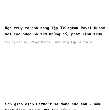
Nga truy tố nhà sáng lập Telegram Pavel Durov
với cáo buộc hỗ trợ khủng bố, phát lệnh truy
nã quốc tế
Nếu bị kết án, Pavel Durov – nhà sáng lập và chủ sở...
Sàn giao dịch BitMart sẽ đóng cửa sau 9 năm
hoạt động, token BMX lao dốc 58%