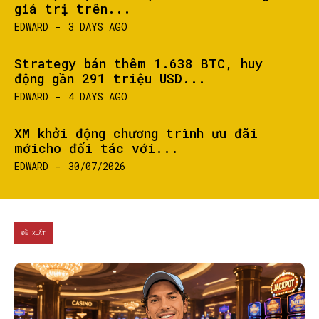
giá trị trên...
EDWARD
-
3 DAYS AGO
Strategy bán thêm 1.638 BTC, huy
động gần 291 triệu USD...
EDWARD
-
4 DAYS AGO
XM khởi động chương trình ưu đãi
mớicho đối tác với...
EDWARD
-
30/07/2026
ĐỀ XUẤT