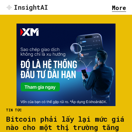
InsightAI
More
TIN TỨC
Bitcoin phải lấy lại mức giá
nào cho một thị trường tăng