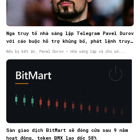
Nga truy tố nhà sáng lập Telegram Pavel Durov
với cáo buộc hỗ trợ khủng bố, phát lệnh truy
nã quốc tế
Nếu bị kết án, Pavel Durov – nhà sáng lập và chủ sở...
Sàn giao dịch BitMart sẽ đóng cửa sau 9 năm
hoạt động, token BMX lao dốc 58%