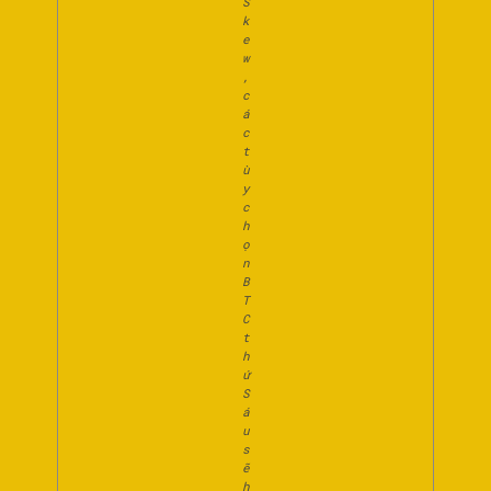
S
k
e
w
,
c
á
c
t
ù
y
c
h
ọ
n
B
T
C
t
h
ứ
S
á
u
s
ẽ
h