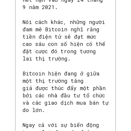
9 năm 2021.
Nói cách khác, những người
đam mê Bitcoin nghĩ rằng
tiền điện tử sẽ đạt mức
cao sáu con số hiện có thể
đặt cược đó trong tương
lai thị trường.
Bitcoin hiện đang ở giữa
một thị trường tăng
giá được thúc đẩy một phần
bởi các nhà đầu tư tổ chức
và các giao dịch mua bán tự
do lớn.
Ngay cả với sự biến động