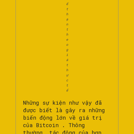
ế
t
h
ạ
n
t
h
e
o
g
i
á
t
h
ự
c
t
ế
Những sự kiện như vậy đã
được biết là gây ra những
biến động lớn về giá trị
của Bitcoin . Thông
thường, tác động của hợp