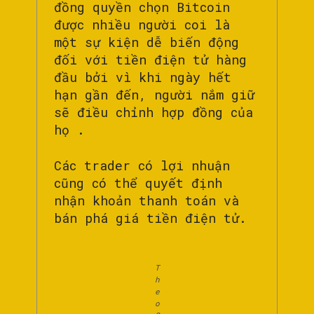
đồng quyền chọn Bitcoin
được nhiều người coi là
một sự kiện dễ biến động
đối với tiền điện tử hàng
đầu bởi vì khi ngày hết
hạn gần đến, người nắm giữ
sẽ điều chỉnh hợp đồng của
họ .
Các trader có lợi nhuận
cũng có thể quyết định
nhận khoản thanh toán và
bán phá giá tiền điện tử.
T
h
e
o