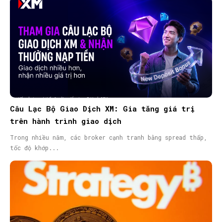
Câu Lạc Bộ Giao Dịch XM: Gia tăng giá trị
trên hành trình giao dịch
Trong nhiều năm, các broker cạnh tranh bằng spread thấp,
tốc độ khớp...