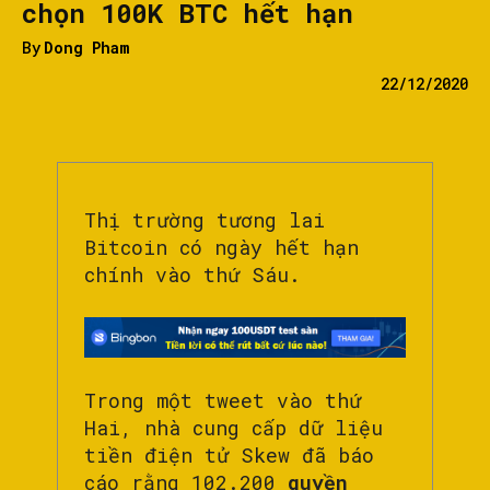
chọn 100K BTC hết hạn
By
Dong Pham
22/12/2020
Thị trường tương lai
Bitcoin có ngày hết hạn
chính vào thứ Sáu.
Trong một tweet vào thứ
Hai, nhà cung cấp dữ liệu
tiền điện tử Skew đã báo
cáo rằng 102.200
quyền