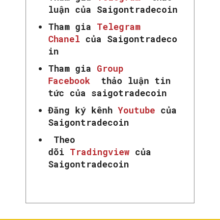
luận của Saigontradecoin
Tham gia
Telegram
Chanel
của Saigontradeco
in
Tham gia
Group
Facebook
thảo luận tin
tức của saigotradecoin
Đăng ký kênh
Youtube
của
Saigontradecoin
Theo
dõi
Tradingview
của
Saigontradecoin