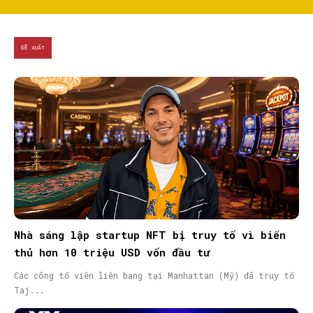
ĐỀ XUẤT
Nhà sáng lập startup NFT bị truy tố vì biển
thủ hơn 10 triệu USD vốn đầu tư
Các công tố viên liên bang tại Manhattan (Mỹ) đã truy tố
Taj...