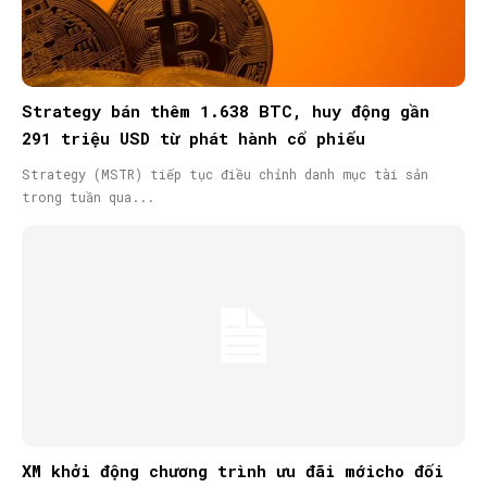
Strategy bán thêm 1.638 BTC, huy động gần
291 triệu USD từ phát hành cổ phiếu
Strategy (MSTR) tiếp tục điều chỉnh danh mục tài sản
trong tuần qua...
XM khởi động chương trình ưu đãi mớicho đối