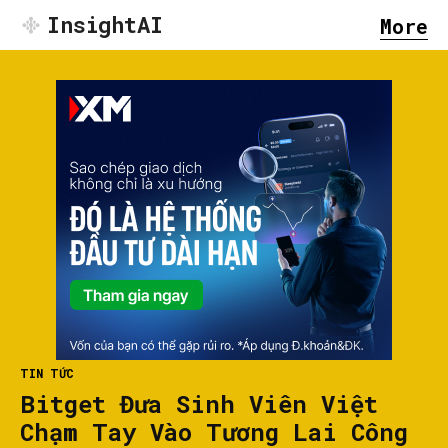
InsightAI
More
TIN TỨC
Bitget Đưa Sinh Viên Việt
Chạm Tay Vào Tương Lai Công