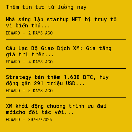
Thêm tin tức từ luồng này
Nhà sáng lập startup NFT bị truy tố
vì biển thủ...
EDWARD
-
2 DAYS AGO
Câu Lạc Bộ Giao Dịch XM: Gia tăng
giá trị trên...
EDWARD
-
4 DAYS AGO
Strategy bán thêm 1.638 BTC, huy
động gần 291 triệu USD...
EDWARD
-
5 DAYS AGO
XM khởi động chương trình ưu đãi
mớicho đối tác với...
EDWARD
-
30/07/2026