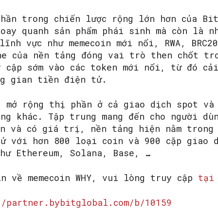
phần trong chiến lược rộng lớn hơn của Bi
xoay quanh sản phẩm phái sinh mà còn là n
 lĩnh vực như memecoin mới nổi, RWA, BRC2
ne của nền tảng đóng vai trò then chốt tr
y cập sớm vào các token mới nổi, từ đó cả
ng gian tiền điện tử.
g mở rộng thị phần ở cả giao dịch spot và
ung khác. Tập trung mang đến cho người dù
ến và có giá trị, nền tảng hiện nằm trong
tử với hơn 800 loại coin và 900 cặp giao 
như Ethereum, Solana, Base, …
in về memecoin WHY, vui lòng truy cập
tại
//partner.bybitglobal.com/b/10159