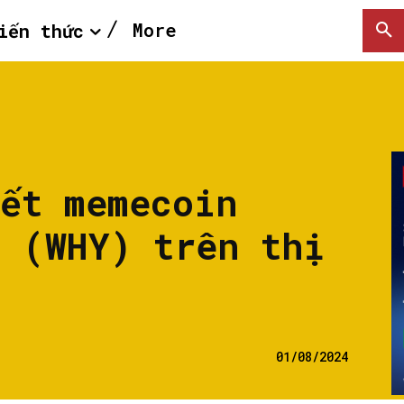
More
iến thức
yết memecoin
t (WHY) trên thị
01/08/2024