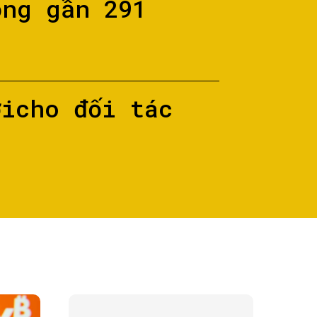
ộng gần 291
ớicho đối tác