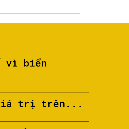
ố vì biển
giá trị trên...