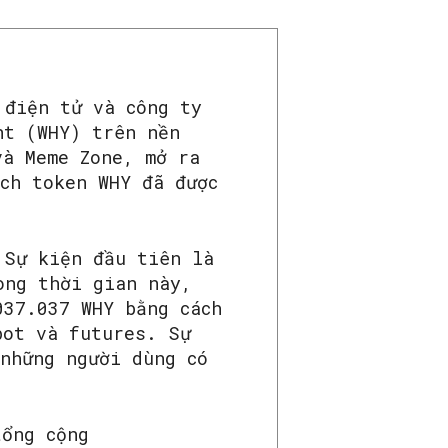
 điện tử và công ty
nt (WHY) trên nền
và Meme Zone, mở ra
ch token WHY đã được
 Sự kiện đầu tiên là
ong thời gian này,
037.037 WHY bằng cách
pot và futures. Sự
 những người dùng có
tổng cộng