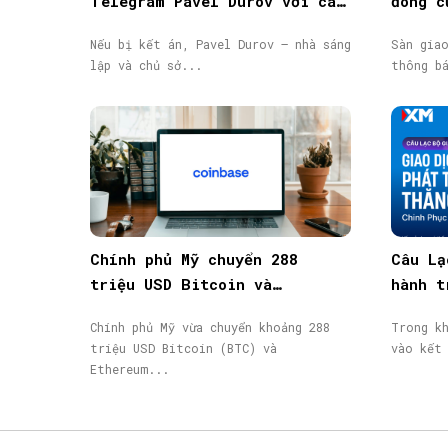
Telegram Pavel Durov với cáo
đóng c
buộc hỗ trợ khủng bố, phát
động, 
Nếu bị kết án, Pavel Durov – nhà sáng
Sàn gia
lệnh truy nã quốc tế
lập và chủ sở...
thông b
Chính phủ Mỹ chuyển 288
Câu Lạ
triệu USD Bitcoin và
hành t
Ethereum bị tịch thu lên
thành 
Chính phủ Mỹ vừa chuyển khoảng 288
Trong k
Coinbase Prime
nhận
triệu USD Bitcoin (BTC) và
vào kết
Ethereum...