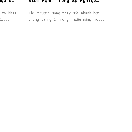
nộp đơn
Điểm Mạnh Trong Sự Nghiệp
IB/Affiliate Của Bạn
 ty khai
Thị trường đang thay đổi nhanh hơn
ới...
chúng ta nghĩ Trong nhiều năm, mô...