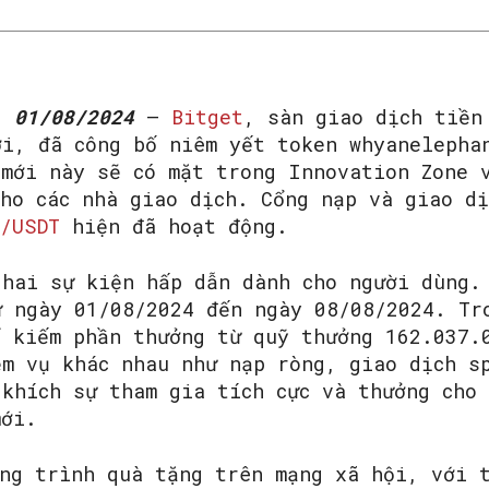
, 01/08/2024
–
Bitget
, sàn giao dịch tiền
ới, đã công bố niêm yết token whyanelepha
 mới này sẽ có mặt trong Innovation Zone 
cho các nhà giao dịch. Cổng nạp và giao dị
/USDT
hiện đã hoạt động.
 hai sự kiện hấp dẫn dành cho người dùng.
ừ ngày 01/08/2024 đến ngày 08/08/2024. Tr
ể kiếm phần thưởng từ quỹ thưởng 162.037.
ệm vụ khác nhau như nạp ròng, giao dịch s
 khích sự tham gia tích cực và thưởng cho
mới.
SEARCH...
ơng trình quà tặng trên mạng xã hội, với 