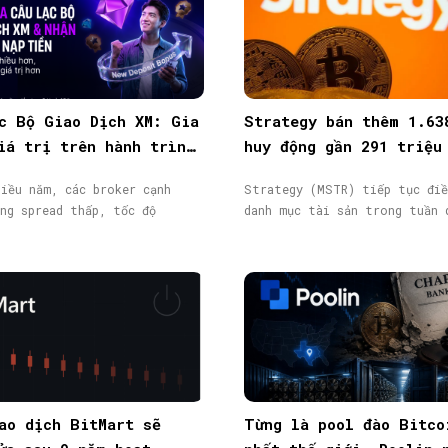
c Bộ Giao Dịch XM: Gia
Strategy bán thêm 1.63
iá trị trên hành trình
huy động gần 291 triệu
ịch
từ phát hành cổ phiếu
iều năm, các broker cạnh
Strategy (MSTR) tiếp tục điề
ng spread thấp, tốc độ
danh mục tài sản trong tuần 
ao dịch BitMart sẽ
Từng là pool đào Bitco