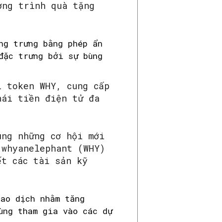
ơng trình quà tặng
ng trưng bằng phép ẩn
đặc trưng bởi sự bùng
i token WHY, cung cấp
hái tiền điện tử đa
ùng những cơ hội mới
 whyanelephant (WHY)
ết các tài sản kỹ
ao dịch nhằm tăng
ùng tham gia vào các dự