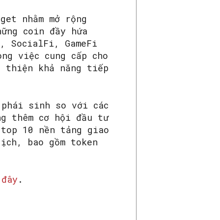
tget nhằm mở rộng
hững coin đầy hứa
0, SocialFi, GameFi
ong việc cung cấp cho
i thiện khả năng tiếp
 phái sinh so với các
ng thêm cơ hội đầu tư
 top 10 nền tảng giao
dịch, bao gồm token
 đây
.