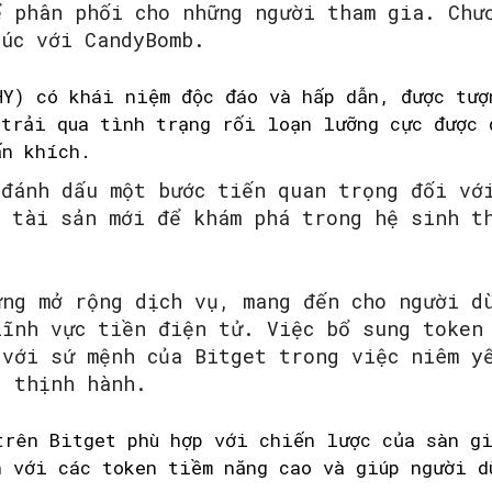
ể phân phối cho những người tham gia. Chư
lúc với CandyBomb.
HY) có khái niệm độc đáo và hấp dẫn, được tượ
 trải qua tình trạng rối loạn lưỡng cực được 
ấn khích.
 đánh dấu một bước tiến quan trọng đối vớ
t tài sản mới để khám phá trong hệ sinh t
ừng mở rộng dịch vụ, mang đến cho người d
lĩnh vực tiền điện tử. Việc bổ sung token
 với sứ mệnh của Bitget trong việc niêm y
g thịnh hành.
rên Bitget phù hợp với chiến lược của sàn gi
n với các token tiềm năng cao và giúp người d