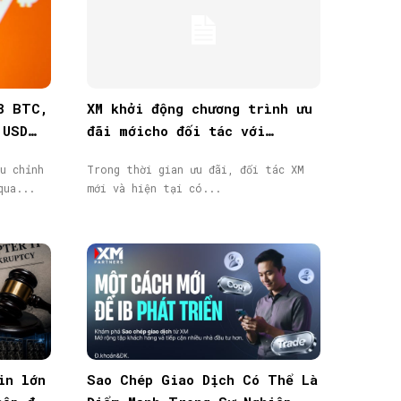
8 BTC,
XM khởi động chương trình ưu
 USD
đãi mớicho đối tác với
thưởng tiền mặt lên đến
u chỉnh
Trong thời gian ưu đãi, đối tác XM
40.000$
qua...
mới và hiện tại có...
in lớn
Sao Chép Giao Dịch Có Thể Là