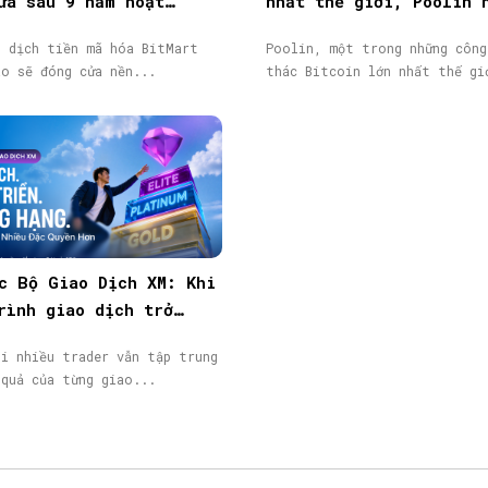
ửa sau 9 năm hoạt
nhất thế giới, Poolin 
token BMX lao dốc 58%
phá sản
o dịch tiền mã hóa BitMart
Poolin, một trong những công
áo sẽ đóng cửa nền...
thác Bitcoin lớn nhất thế gi
c Bộ Giao Dịch XM: Khi
rình giao dịch trở
giá trị đáng được ghi
hi nhiều trader vẫn tập trung
 quả của từng giao...