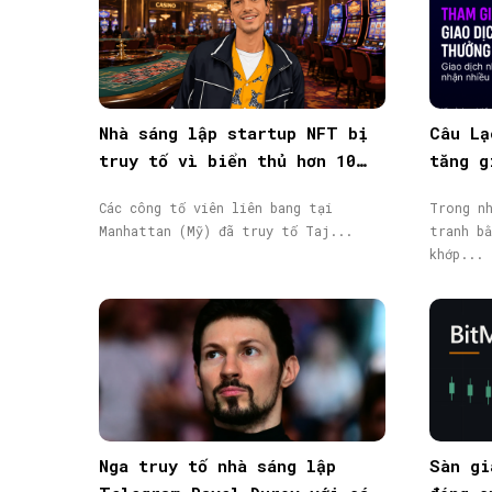
Nhà sáng lập startup NFT bị
Câu Lạ
truy tố vì biển thủ hơn 10
tăng g
triệu USD vốn đầu tư
giao d
Các công tố viên liên bang tại
Trong nh
Manhattan (Mỹ) đã truy tố Taj...
tranh bằ
khớp...
Nga truy tố nhà sáng lập
Sàn gi