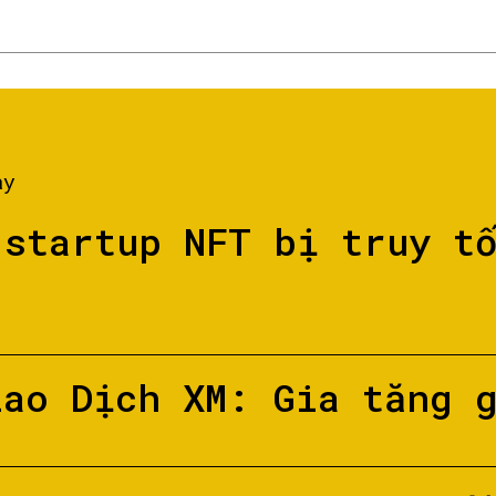
ày
 startup NFT bị truy t
iao Dịch XM: Gia tăng 