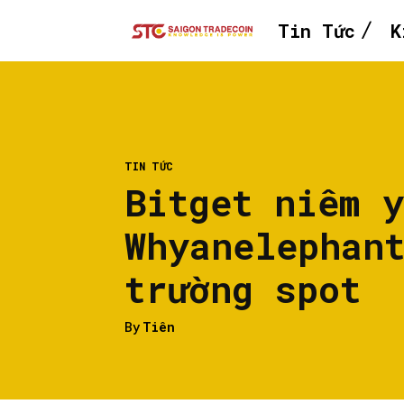
Tin Tức
K
TIN TỨC
Bitget niêm 
Whyanelephan
trường spot
By
Tiên