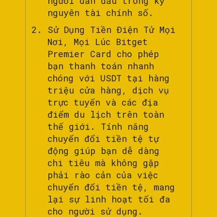
người dẫn đầu trong kỷ
nguyên tài chính số.
Sử Dụng Tiền Điện Tử Mọi
Nơi, Mọi Lúc Bitget
Premier Card cho phép
bạn thanh toán nhanh
chóng với USDT tại hàng
triệu cửa hàng, dịch vụ
trực tuyến và các địa
điểm du lịch trên toàn
thế giới. Tính năng
chuyển đổi tiền tệ tự
động giúp bạn dễ dàng
chi tiêu mà không gặp
phải rào cản của việc
chuyển đổi tiền tệ, mang
lại sự linh hoạt tối đa
cho người sử dụng.