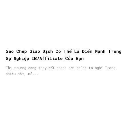
Sao Chép Giao Dịch Có Thể Là Điểm Mạnh Trong
Sự Nghiệp IB/Affiliate Của Bạn
Thị trường đang thay đổi nhanh hơn chúng ta nghĩ Trong
nhiều năm, mô...