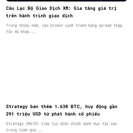
Câu Lạc Bộ Giao Dịch XM: Gia tăng giá trị
trên hành trình giao dịch
Trong nhiều năm, các broker cạnh tranh bằng spread thấp,
tốc độ khớp...
Strategy bán thêm 1.638 BTC, huy động gần
291 triệu USD từ phát hành cổ phiếu
Strategy (MSTR) tiếp tục điều chỉnh danh mục tài sản
trong tuần qua...