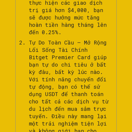
thực hiện các giao dịch
trị giá hơn $4,000, bạn
sẽ được hưởng mức tăng
hoàn tiền hàng tháng lên
đến 0.25%.
Tự Do Toàn Cầu – Mở Rộng
Lối Sống Tài Chính
Bitget Premier Card giúp
bạn tự do chi tiêu ở bất
kỳ đâu, bất kỳ lúc nào.
Với tính năng chuyển đổi
tự động, bạn có thể sử
dụng USDT để thanh toán
cho tất cả các dịch vụ từ
du lịch đến mua sắm trực
tuyến. Điều này mang lại
một trải nghiệm tiện lợi
và không giới hạn cho