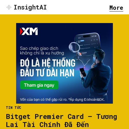
InsightAI
More
TIN TỨC
Bitget Premier Card – Tương
Lai Tài Chính Đã Đến