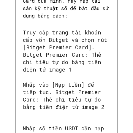
Card của mình, hãy nạp tài
sản kỹ thuật số để bắt đầu sử
dụng bằng cách:
Truy cập trang tài khoản
cấp vốn Bitget và chọn nút
[Bitget Premier Card].
Bitget Premier Card: Thẻ
chi tiêu tự do bằng tiền
điện tử image 1
Nhấp vào [Nạp tiền] để
tiếp tục. Bitget Premier
SEARCH...
Card: Thẻ chi tiêu tự do
bằng tiền điện tử image 2
Nhập số tiền USDT cần nạp