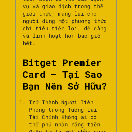
vụ và giao dịch trong thế
giới thực, mang lại cho
người dùng một phương thức
chi tiêu tiện lợi, dễ dàng
và linh hoạt hơn bao giờ
hết.
Bitget Premier
Card – Tại Sao
Bạn Nên Sở Hữu?
Trở Thành Người Tiên
Phong trong Tương Lai
Tài Chính Không ai có
thể phủ nhận rằng tiền
điện tử là một phần quan