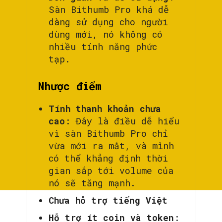
Sàn Bithumb Pro khá dễ
dàng sử dụng cho người
dùng mới, nó không có
nhiều tính năng phức
tạp.
Nhược điểm
Tính thanh khoản chưa
cao
: Đây là điều dễ hiểu
vì sàn Bithumb Pro chỉ
vừa mới ra mắt, và mình
có thể khẳng định thời
gian sắp tới volume của
nó sẽ tăng mạnh.
Chưa hỗ trợ tiếng Việt
Hỗ trợ ít coin và token
: