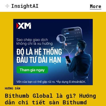
InsightAI
More
HƯỚNG DẪN
Bithumb Global là gì? Hướng
dẫn chi tiết sàn Bithumd