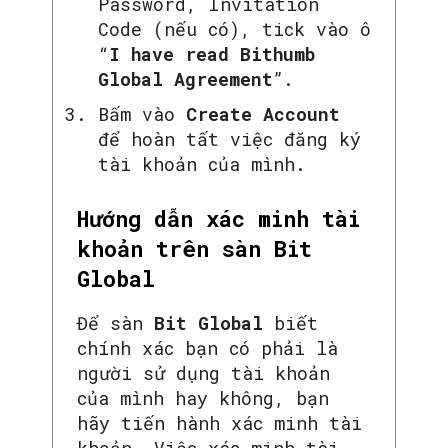
Password, Invitation
Code (nếu có), tick vào ô
“
I have read Bithumb
Global Agreement
”.
Bấm vào
Create Account
để hoàn tất việc đăng ký
tài khoản của mình.
Hướng dẫn xác minh tài
khoản trên sàn Bit
Global
Để sàn
Bit Global
biết
chính xác bạn có phải là
người sử dụng tài khoản
của mình hay không, bạn
SEARCH...
hãy tiến hành xác minh tài
khoản. Việc xác minh tài