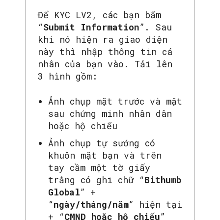
Để KYC LV2, các bạn bấm
“
Submit Information
”. Sau
khi nó hiện ra giao diện
này thì nhập thông tin cá
nhân của bạn vào. Tải lên
3 hình gồm:
Ảnh chụp mặt trước và mặt
sau chứng minh nhân dân
hoặc hộ chiếu
Ảnh chụp tự sướng có
khuôn mặt bạn và trên
tay cầm một tờ giấy
trắng có ghi chữ “
Bithumb
Global
” +
“
ngày/tháng/năm
” hiện tại
+ “
CMND hoặc hộ chiếu
”