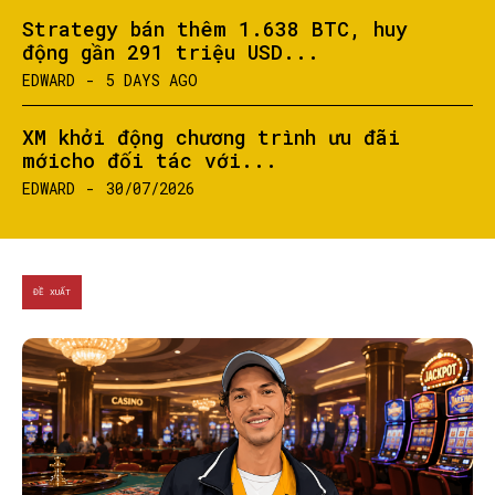
Strategy bán thêm 1.638 BTC, huy
động gần 291 triệu USD...
EDWARD
-
5 DAYS AGO
XM khởi động chương trình ưu đãi
mớicho đối tác với...
EDWARD
-
30/07/2026
ĐỀ XUẤT