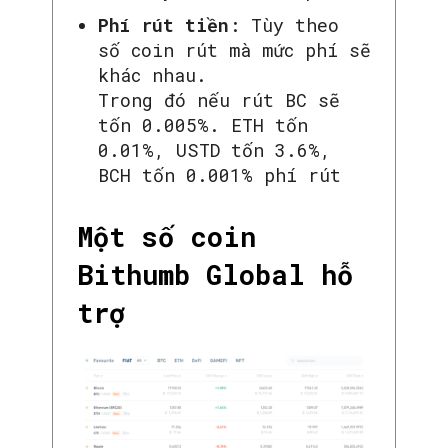
Phí rút tiền
: Tùy theo
số coin rút mà mức phí sẽ
khác nhau.
Trong đó nếu rút BC sẽ
tốn 0.005%. ETH tốn
0.01%, USTD tốn 3.6%,
BCH tốn 0.001% phí rút
Một số coin
Bithumb Global hỗ
trợ