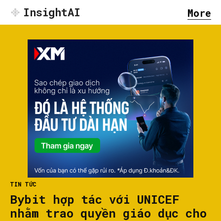
InsightAI
More
TIN TỨC
Bybit hợp tác với UNICEF
nhằm trao quyền giáo dục cho