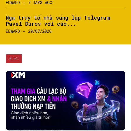
EDWARD
-
7 DAYS AGO
Nga truy tố nhà sáng lập Telegram
Pavel Durov với cáo...
EDWARD
-
29/07/2026
ĐỀ XUẤT