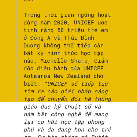
Trong thời gian ngừng hoạt
động năm 2020, UNICEF ước
tính rằng 80 triệu trẻ em
ở Đông Á và Thái Bình
Dương không thể tiếp cận
bất kỳ hình thức học tập
nào. Michelle Sharp, Giám
đốc điều hành của UNICEF
Aotearoa New Zealand cho
biết:
“UNICEF sẽ tiếp tục
tìm ra các giải pháp sáng
tạo để chuyển đổi hệ thống
giáo dục kỹ thuật số và
nắm bắt công nghệ để mang
lại cơ hội học tập phong
phú và đa dạng hơn cho trẻ