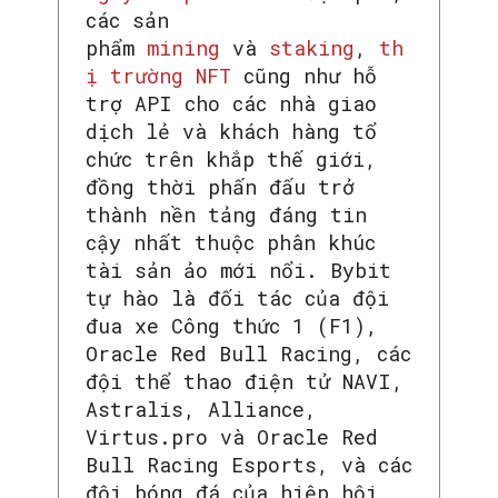
các sản
phẩm
mining
và
staking
,
th
ị trường NFT
cũng như hỗ
trợ API cho các nhà giao
dịch lẻ và khách hàng tổ
chức trên khắp thế giới,
đồng thời phấn đấu trở
thành nền tảng đáng tin
cậy nhất thuộc phân khúc
tài sản ảo mới nổi. Bybit
tự hào là đối tác của đội
SEARCH...
đua xe Công thức 1 (F1),
Oracle Red Bull Racing, các
đội thể thao điện tử NAVI,
Astralis, Alliance,
Virtus.pro và Oracle Red
Bull Racing Esports, và các
đội bóng đá của hiệp hội