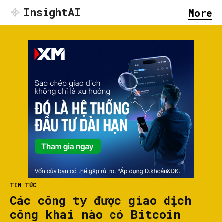
InsightAI
More
TIN TỨC
Các công ty được giao dịch
công khai nào có Bitcoin