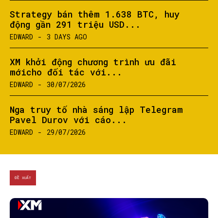
Strategy bán thêm 1.638 BTC, huy
động gần 291 triệu USD...
EDWARD
-
3 DAYS AGO
XM khởi động chương trình ưu đãi
mớicho đối tác với...
EDWARD
-
30/07/2026
Nga truy tố nhà sáng lập Telegram
Pavel Durov với cáo...
EDWARD
-
29/07/2026
ĐỀ XUẤT