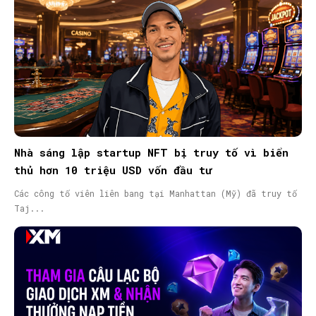
Nhà sáng lập startup NFT bị truy tố vì biển
thủ hơn 10 triệu USD vốn đầu tư
Các công tố viên liên bang tại Manhattan (Mỹ) đã truy tố
Taj...