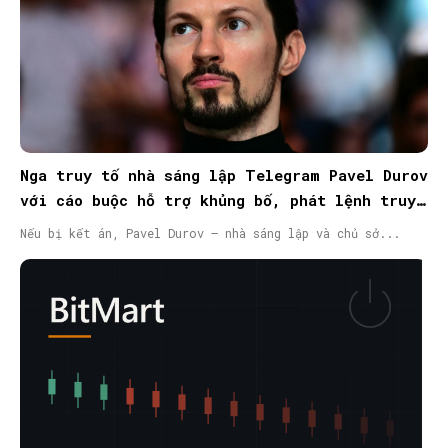
Nga truy tố nhà sáng lập Telegram Pavel Durov
với cáo buộc hỗ trợ khủng bố, phát lệnh truy
nã quốc tế
Nếu bị kết án, Pavel Durov – nhà sáng lập và chủ sở...