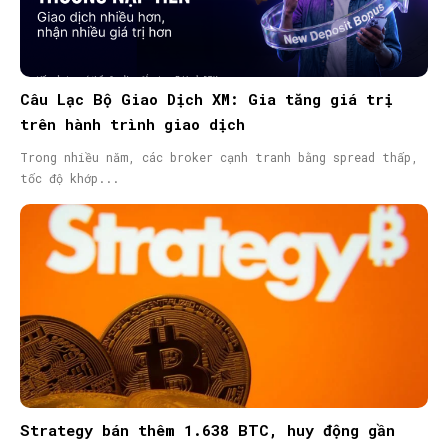
Câu Lạc Bộ Giao Dịch XM: Gia tăng giá trị
trên hành trình giao dịch
Trong nhiều năm, các broker cạnh tranh bằng spread thấp,
tốc độ khớp...
Strategy bán thêm 1.638 BTC, huy động gần