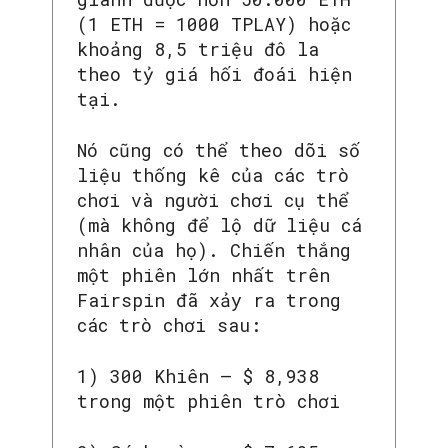
(1 ETH = 1000 TPLAY) hoặc
khoảng 8,5 triệu đô la
theo tỷ giá hối đoái hiện
tại.
Nó cũng có thể theo dõi số
liệu thống kê của các trò
chơi và người chơi cụ thể
(mà không để lộ dữ liệu cá
nhân của họ). Chiến thắng
một phiên lớn nhất trên
Fairspin đã xảy ra trong
các trò chơi sau:
1) 300 Khiên – $ 8,938
trong một phiên trò chơi