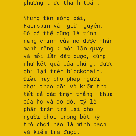
phương thức thanh toán.
Nhưng tên sòng bài,
Fairspin vẫn giữ nguyên.
Đó có thể cũng là tính
năng chính của nó được nhấn
mạnh rằng : mỗi lần quay
và mỗi lần đặt cược, cũng
như kết quả của chúng, được
ghi lại trên blockchain.
Điều này cho phép người
chơi theo dõi và kiểm tra
tất cả các trận thắng, thua
của họ và do đó, tỷ lệ
phần trăm trả lại cho
người chơi trong bất kỳ
trò chơi nào là minh bạch
và kiểm tra được.