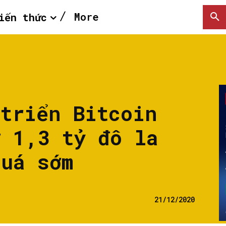
More
iến thức
 triển Bitcoin
ỡ 1,3 tỷ đô la
quá sớm
21/12/2020