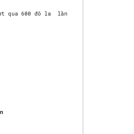
ượt qua 600 đô la lần
n