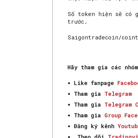
Số token hiện sẽ có 
trước.
Saigontradecoin/coin
Hãy tham gia các nhó
Like fanpage
Faceb
Tham gia
Telegram
Tham gia
Telegram 
Tham gia
Group Fac
Đăng ký kênh
Youtub
Theo dõi
Tradingv