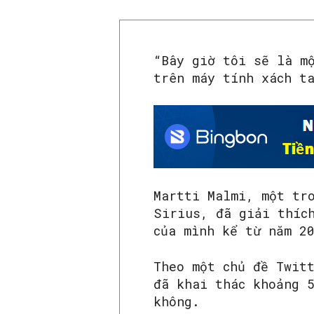
“Bây giờ tôi sẽ là m
trên máy tính xách t
Martti Malmi, một tr
Sirius, đã giải thíc
của mình kể từ năm 2
Theo một chủ đề Twit
đã khai thác khoảng 
không.