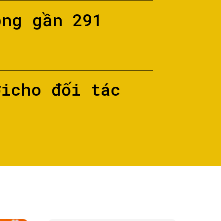
ộng gần 291
ớicho đối tác