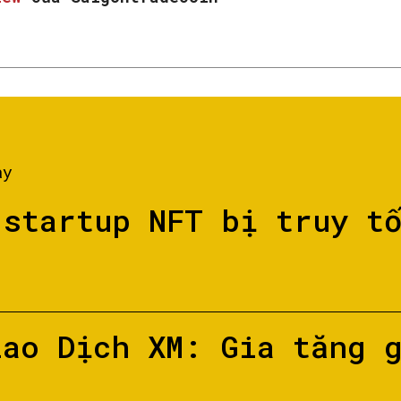
ày
 startup NFT bị truy t
iao Dịch XM: Gia tăng 