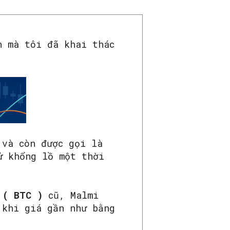
n mà tôi đã khai thác
 và còn được gọi là
ử khổng lồ một thời
 ( BTC )
cũ, Malmi
 khi giá gần như bằng