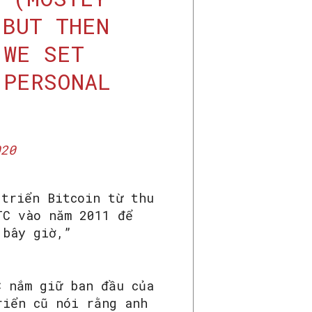
 BUT THEN
 WE SET
 PERSONAL
020
 triển Bitcoin từ thu
TC vào năm 2011 để
 bây giờ,”
C nắm giữ ban đầu của
riển cũ nói rằng anh