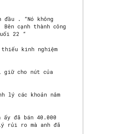
n đầu . “Nó không
. Bên cạnh thành công
uổi 22 “
 thiếu kinh nghiệm
i giữ cho nút của
nh lý các khoản nắm
h ấy đã bán 40.000
lý rủi ro mà anh đã