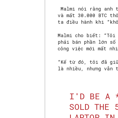
Malmi nói rằng anh t
và mất 30.000 BTC th
ta điều hành khi “kh
Malmi cho biết: “Tôi
phải bán phần lớn số
công việc mới mất nh
“Kể từ đó, tôi đã gi
là nhiều, nhưng vẫn 
I'D BE A 
SOLD THE 
LAPTOP IN