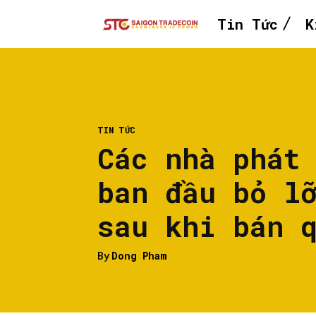
Tin Tức
K
TIN TỨC
Các nhà phát
ban đầu bỏ l
sau khi bán 
By
Dong Pham