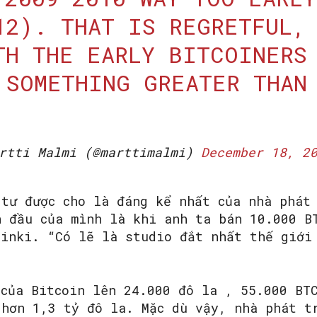
12). THAT IS REGRETFUL,
TH THE EARLY BITCOINERS
 SOMETHING GREATER THAN
rtti Malmi (@marttimalmi)
December 18, 2
 tư được cho là đáng kể nhất của nhà phát
n đầu của mình là khi anh ta bán 10.000 B
sinki. “Có lẽ là studio đắt nhất thế giới
.
 của Bitcoin lên 24.000 đô la , 55.000 BT
 hơn 1,3 tỷ đô la. Mặc dù vậy, nhà phát t