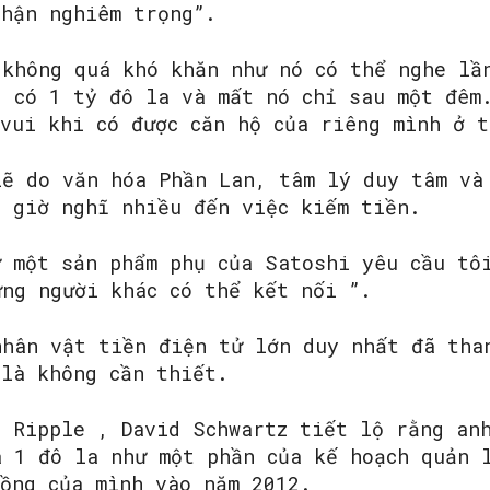
 hận nghiêm trọng”.
 không quá khó khăn như nó có thể nghe lầ
g có 1 tỷ đô la và mất nó chỉ sau một đêm
 vui khi có được căn hộ của riêng mình ở t
lẽ do văn hóa Phần Lan, tâm lý duy tâm và
o giờ nghĩ nhiều đến việc kiếm tiền.
ư một sản phẩm phụ của Satoshi yêu cầu tô
ững người khác có thể kết nối ”.
nhân vật tiền điện tử lớn duy nhất đã tha
 là không cần thiết.
a Ripple , David Schwartz tiết lộ rằng an
á 1 đô la như một phần của kế hoạch quản 
hồng của mình vào năm 2012.