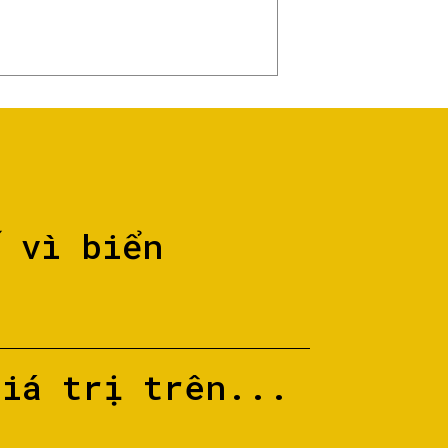
ố vì biển
giá trị trên...