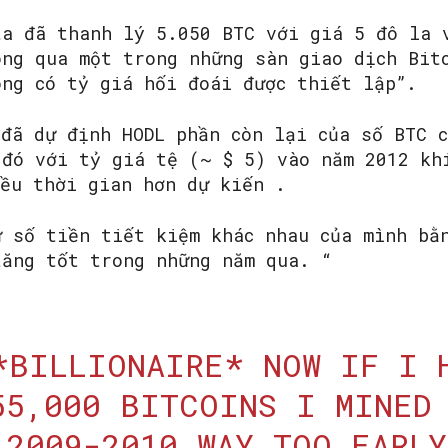
a đã thanh lý 5.050 BTC với giá 5 đô la 
ông qua một trong những sàn giao dịch Bit
ông có tỷ giá hối đoái được thiết lập”.
SEARCH...
 đã dự định HODL phần còn lại của số BTC 
 đó với tỷ giá tệ (~ $ 5) vào năm 2012 kh
iều thời gian hơn dự kiến .
ữ số tiền tiết kiệm khác nhau của mình bằ
tăng tốt trong những năm qua. “
*BILLIONAIRE* NOW IF I 
55,000 BITCOINS I MINED
 2009-2010 WAY TOO EARLY