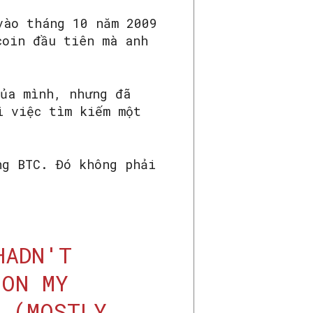
vào tháng 10 năm 2009
coin đầu tiên mà anh
của mình, nhưng đã
i việc tìm kiếm một
ng BTC. Đó không phải
HADN'T
 ON MY
 (MOSTLY