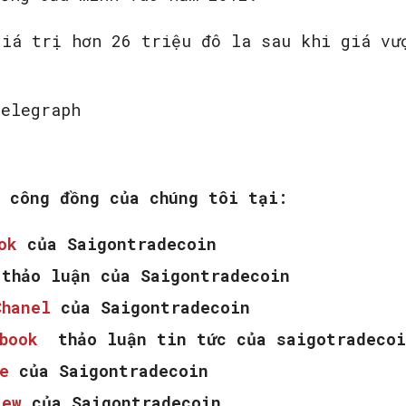
giá trị hơn 26 triệu đô la sau khi giá v
telegraph
m công đồng của chúng tôi tại:
ook
của Saigontradecoin
thảo luận của Saigontradecoin
Chanel
của Saigontradecoin
ebook
thảo luận tin tức của saigotradecoi
e
của Saigontradecoin
iew
của Saigontradecoin