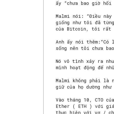
ấy “chưa bao giờ hối
Malmi nói: “Điều này
giống như tôi đã từn
của Bitcoin, tôi rất
Anh ấy nói thêm:“Có 
sống nên tôi chưa ba
Nó vô tình xảy ra nh
mình hoạt động để nh
Malmi không phải là 
giữ của họ dường như
Vào tháng 10, CTO củ
Ether ( ETH ) với gi
thực hiện với vợ / c