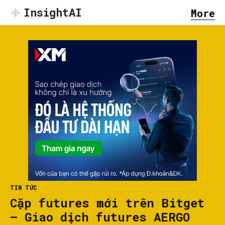
InsightAI
More
TIN TỨC
Cặp futures mới trên Bitget
– Giao dịch futures AERGO