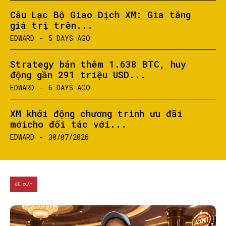
Câu Lạc Bộ Giao Dịch XM: Gia tăng
giá trị trên...
EDWARD
-
5 DAYS AGO
Strategy bán thêm 1.638 BTC, huy
động gần 291 triệu USD...
EDWARD
-
6 DAYS AGO
XM khởi động chương trình ưu đãi
mớicho đối tác với...
EDWARD
-
30/07/2026
ĐỀ XUẤT