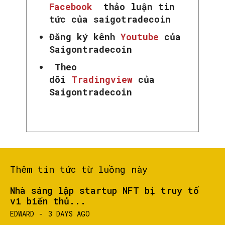
Facebook
thảo luận tin
tức của saigotradecoin
Đăng ký kênh
Youtube
của
Saigontradecoin
SEARCH...
Theo
dõi
Tradingview
của
Saigontradecoin
Thêm tin tức từ luồng này
Nhà sáng lập startup NFT bị truy tố
vì biển thủ...
EDWARD
-
3 DAYS AGO