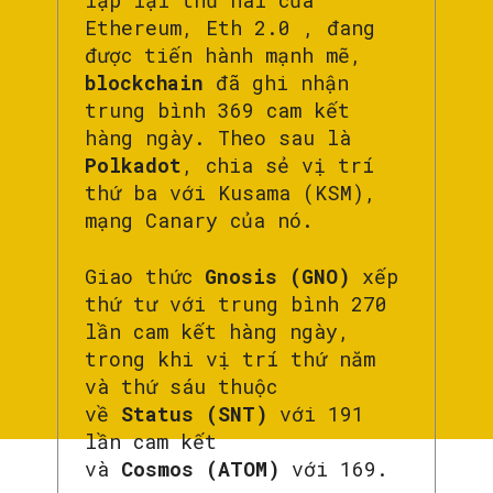
Ethereum, Eth 2.0 , đang
được tiến hành mạnh mẽ,
blockchain
đã ghi nhận
trung bình 369 cam kết
hàng ngày. Theo sau là
Polkadot
, chia sẻ vị trí
thứ ba với Kusama (KSM),
mạng Canary của nó.
Giao thức
Gnosis (GNO)
xếp
thứ tư với trung bình 270
lần cam kết hàng ngày,
trong khi vị trí thứ năm
và thứ sáu thuộc
về
Status (SNT)
với 191
lần cam kết
và
Cosmos (ATOM)
với 169.