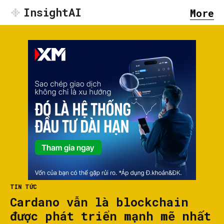
InsightAI
More
TIN TỨC
Cardano vẫn là blockchain
được phát triển mạnh mẽ nhất