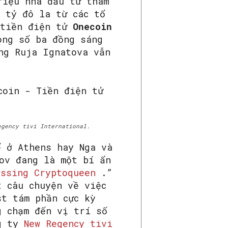
riệu nhà đầu tư tham
 tỷ đô la từ các tổ
 tiền điện tử
Onecoin
ong số ba đồng sáng
ng Ruja Ignatova vẫn
egency tivi International.
ể ở Athens hay Nga và
ov đang là một bí ẩn
issing Cryptoqueen
.”
 câu chuyện về việc
st tám phần cực kỳ
g chạm đến vị trí số
ng ty
New Regency tivi