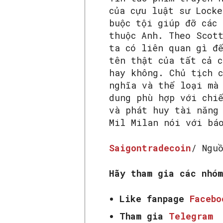
của cựu luật sư Lock
buộc tội giúp đỡ các
thuộc Anh. Theo Scot
ta có liên quan gì đ
tên thật của tất cả 
hay không. Chủ tịch c
nghĩa và thể loại mà
dung phù hợp với chi
và phát huy tài năng
Mil Milan nói với bá
Saigontradecoin
/ Ngu
Hãy tham gia các nhó
Like fanpage
Faceb
Tham gia
Telegram