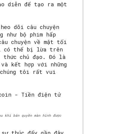
ạo diễn để tạo ra một
theo dõi câu chuyện
ng như bộ phim hấp
câu chuyện về mặt tối
i có thể bị lừa trên
ý thức chủ đạo. Đó là
 và kết hợp với những
 chúng tôi rất vui
au khi bản quyền màn hình được
sự thúc đẩy gần đây