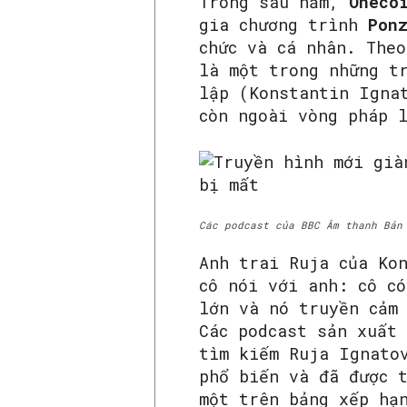
Trong sáu năm,
Oneco
gia chương trình
Pon
chức và cá nhân. The
là một trong những t
lập (Konstantin Igna
còn ngoài vòng pháp 
Các podcast của BBC Âm thanh Bản
Anh trai Ruja của Ko
cô nói với anh: cô c
lớn và nó truyền cảm
Các podcast sản xuất
tìm kiếm Ruja Ignato
phổ biến và đã được 
một trên bảng xếp hạ