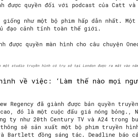
h được quyền đối với podcast của Catt và
n giống như một bộ phim hấp dẫn nhất. Một
hủ đạo cảnh tỉnh toàn thế giới.
à một studio truyền hình có trụ sở tại London được ra mắt vào nă
hình về việc: ‘Làm thế nào mọi ngư
ew Regency đã giành được bản quyền truyền
cao, đó là một cuộc đấu giá nóng bỏng., N
ông ty như 20th Century TV và A24 trong b
 thông sẽ sản xuất một bộ phim truyền hìn
và Bartlett đồng sáng tác. Deadline báo c