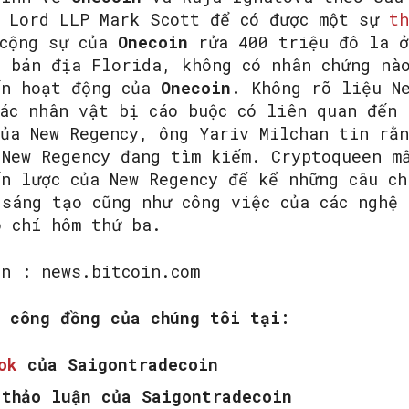
e Lord LLP Mark Scott để có được một sự
th
 cộng sự của
Onecoin
rửa 400 triệu đô la ở
t bản địa Florida, không có nhân chứng nà
ến hoạt động của
Onecoin.
Không rõ liệu Ne
các nhân vật bị cáo buộc có liên quan đến
ủa New Regency, ông Yariv Milchan tin rằn
 New Regency đang tìm kiếm. Cryptoqueen m
ến lược của New Regency để kể những câu ch
 sáng tạo cũng như công việc của các nghệ
o chí hôm thứ ba.
ồn : news.bitcoin.com
m công đồng của chúng tôi tại:
ook
của Saigontradecoin
thảo luận của Saigontradecoin