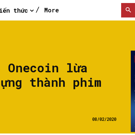
More
iến thức
ề Onecoin lừa
dựng thành phim
08/02/2020