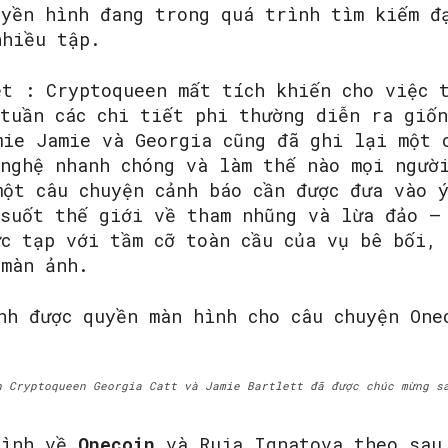
uyền hình đang trong quá trình tìm kiếm đ
nhiều tập.
ét : Cryptoqueen mất tích khiến cho việc 
 tuần các chi tiết phi thường diễn ra giố
mie Jamie và Georgia cũng đã ghi lại một 
 nghệ nhanh chóng và làm thế nào mọi ngườ
một câu chuyện cảnh báo cần được đưa vào 
 suốt thế giới về tham nhũng và lừa đảo –
ức tạp với tầm cỡ toàn cầu của vụ bê bối,
 màn ảnh.
h Cryptoqueen Georgia Catt và Jamie Bartlett đã được chúc mừng s
hình về
Onecoin
và Ruja Ignatova theo sau 