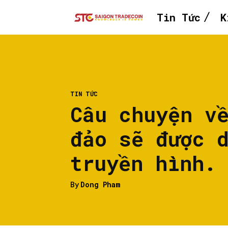
Tin Tức
K
TIN TỨC
Câu chuyện v
đảo sẽ được 
truyền hình.
By
Dong Pham