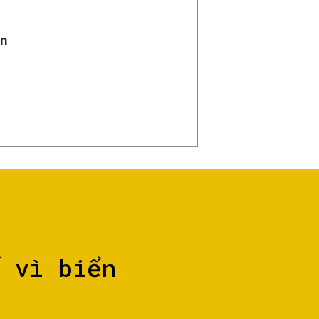
n
ố vì biển