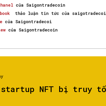
Chanel
của Saigontradecoin
ebook
thảo luận tin tức của saigotradecoi
e
của Saigontradecoi
iew
của Saigontradecoin
ày
 startup NFT bị truy t