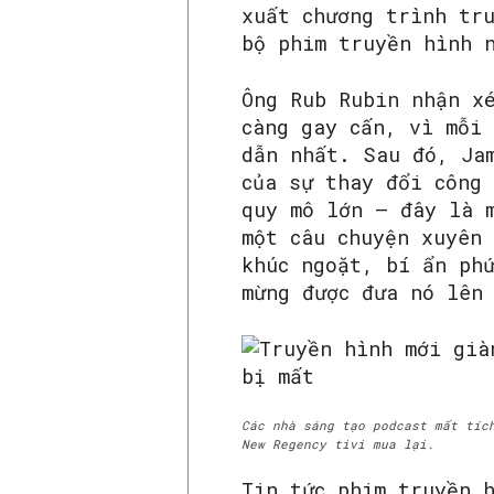
xuất chương trình tr
bộ phim truyền hình 
Ông Rub Rubin nhận x
càng gay cấn, vì mỗi
dẫn nhất. Sau đó, Ja
của sự thay đổi công
quy mô lớn – đây là 
một câu chuyện xuyên
khúc ngoặt, bí ẩn ph
mừng được đưa nó lên
Các nhà sáng tạo podcast mất tíc
New Regency tivi mua lại.
Tin tức phim truyền 