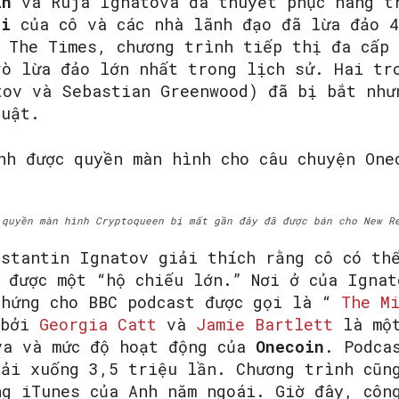
in
và Ruja Ignatova đã thuyết phục hàng t
zi
của cô và các nhà lãnh đạo đã lừa đảo 4
o The Times, chương trình tiếp thị đa cấp
rò lừa đảo lớn nhất trong lịch sử. Hai tr
tov và Sebastian Greenwood) đã bị bắt như
luật.
 quyền màn hình Cryptoqueen bị mất gần đây đã được bán cho New R
nstantin Ignatov giải thích rằng cô có th
ó được một “hộ chiếu lớn.” Nơi ở của Ignat
 hứng cho BBC podcast được gọi là “
The M
 bởi
Georgia Catt
và
Jamie Bartlett
là một
va và mức độ hoạt động của
Onecoin
. Podca
tải xuống 3,5 triệu lần. Chương trình cũn
ng iTunes của Anh năm ngoái. Giờ đây, cô