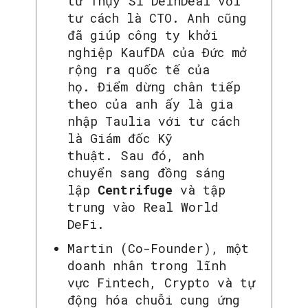
tử Thụy Sĩ DeinDeal với
tư cách là CTO. Anh cũng
đã giúp công ty khởi
nghiệp KaufDA của Đức mở
rộng ra quốc tế của
họ. Điểm dừng chân tiếp
theo của anh ấy là gia
nhập Taulia với tư cách
là Giám đốc Kỹ
thuật. Sau đó, anh
chuyển sang đồng sáng
lập
Centrifuge
và tập
trung vào Real World
DeFi.
Martin (Co-Founder), một
doanh nhân trong lĩnh
vực Fintech, Crypto và tự
động hóa chuỗi cung ứng