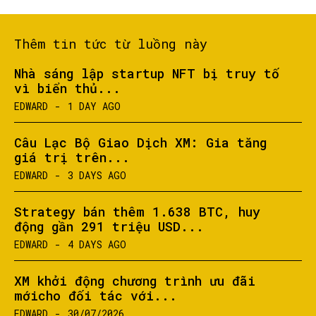
Thêm tin tức từ luồng này
Nhà sáng lập startup NFT bị truy tố
vì biển thủ...
EDWARD
-
1 DAY AGO
Câu Lạc Bộ Giao Dịch XM: Gia tăng
giá trị trên...
EDWARD
-
3 DAYS AGO
Strategy bán thêm 1.638 BTC, huy
động gần 291 triệu USD...
EDWARD
-
4 DAYS AGO
XM khởi động chương trình ưu đãi
mớicho đối tác với...
EDWARD
-
30/07/2026