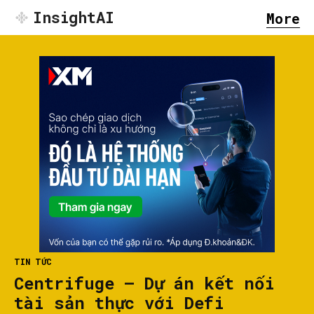
InsightAI
More
TIN TỨC
Centrifuge – Dự án kết nối
tài sản thực với Defi