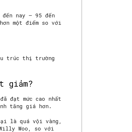
c đến nay – 95 đến
hơn một điểm so với
u trúc thị trường
t giảm?
n
đã đạt mức cao nhất
ính tăng giá hơn.
tại là quá vội vàng,
Willy Woo, so với