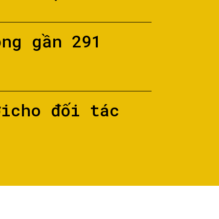
ộng gần 291
ớicho đối tác