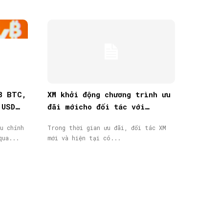
8 BTC,
XM khởi động chương trình ưu
 USD
đãi mớicho đối tác với
thưởng tiền mặt lên đến
u chỉnh
Trong thời gian ưu đãi, đối tác XM
40.000$
qua...
mới và hiện tại có...