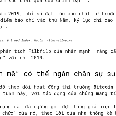
ảm xúc thái quá của chính bạn ”.
ăm 2019, chỉ số đạt mức cao nhất từ ​​trướ
điểm báo chí vào thứ Năm, kỷ lục chỉ cao 
ại.
ear & Greed Index. Nguồn: Alternative.me
 phân tích Filbfilb của nhấn mạnh rằng cấ
g” với năm 2019.
h mẽ” có thể ngăn chặn sự sụ
 đồ theo dõi hoạt động thị trường
Bitcoi
 tuần này, với tác động của chúng mang t
rộng rãi đã ngừng gọi đợt tăng giá hiện 
 chức” của nó, theo lời của nhà thống kê 