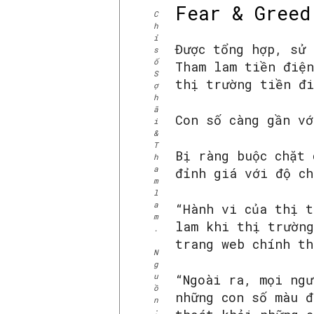
Fear & Greed
C
h
ỉ
Được tổng hợp, sử 
s
ố
Tham lam tiền điện
S
thị trường tiền đ
ợ
h
ã
Con số càng gần vớ
i
&
T
Bị ràng buộc chặt 
h
a
đỉnh giá với độ ch
m
l
a
“Hành vi của thị t
m
lam khi thị trường
.
trang web chính th
N
g
u
“Ngoài ra, mọi ngư
ồ
những con số màu đ
n
: