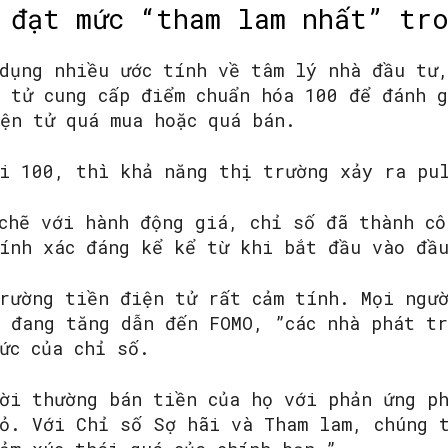
 đạt mức “tham lam nhất” tr
SEARCH...
dụng nhiều ước tính về tâm lý nhà đầu tư
 tử cung cấp điểm chuẩn hóa 100 để đánh g
iện tử quá mua hoặc quá bán.
i 100, thì khả năng thị trường xảy ra pu
chẽ với hành động giá, chỉ số đã thành cô
ính xác đáng kể kể từ khi bắt đầu vào đầ
rường tiền điện tử rất cảm tính. Mọi ngư
 đang tăng dẫn đến FOMO, ”các nhà phát tr
ức của chỉ số.
ời thường bán tiền của họ với phản ứng p
ỏ. Với Chỉ số Sợ hãi và Tham lam, chúng 