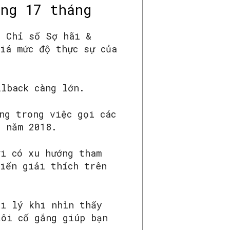
ong 17 tháng
, Chỉ số Sợ hãi &
iá mức độ thực sự của
llback càng lớn.
ng trong việc gọi các
u năm 2018.
ời có xu hướng tham
iển giải thích trên
hi lý khi nhìn thấy
tôi cố gắng giúp bạn