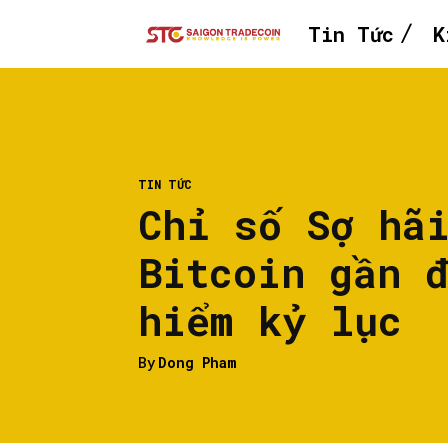
Tin Tức
K
TIN TỨC
Chỉ số Sợ hã
Bitcoin gần 
hiểm kỷ lục
By
Dong Pham