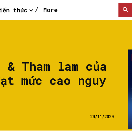
More
iến thức
i & Tham lam của
đạt mức cao nguy
20/11/2020