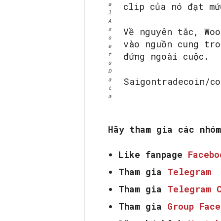
a
clip của nó đạt mứ
l
A
s
Về nguyên tắc, Woo
s
vào nguồn cung tro
e
t
đứng ngoài cuộc.
s
D
a
Saigontradecoin/co
t
a
Hãy tham gia các nhó
Like fanpage
Faceb
Tham gia
Telegram
Tham gia
Telegram 
Tham gia
Group Fac