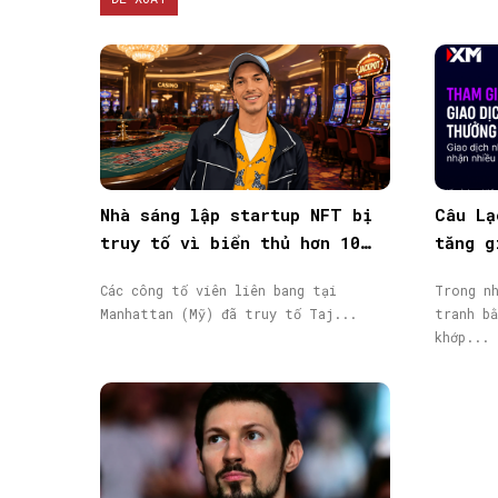
Nhà sáng lập startup NFT bị
Câu Lạ
truy tố vì biển thủ hơn 10
tăng g
triệu USD vốn đầu tư
giao d
Các công tố viên liên bang tại
Trong nh
Manhattan (Mỹ) đã truy tố Taj...
tranh bằ
khớp...