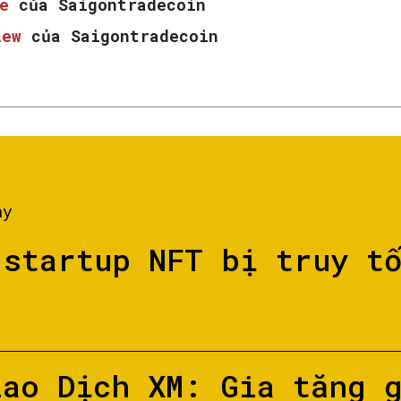
e
của Saigontradecoin
iew
của Saigontradecoin
ày
 startup NFT bị truy t
iao Dịch XM: Gia tăng 