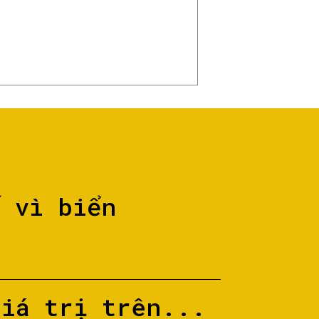
ố vì biển
giá trị trên...