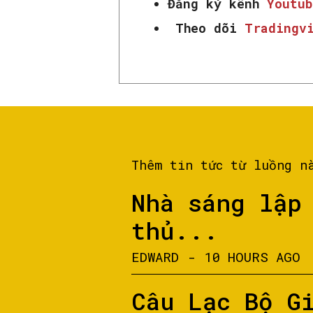
Đăng ký kênh
Youtub
Theo dõi
Tradingv
Thêm tin tức từ luồng n
Nhà sáng lập
thủ...
EDWARD
-
10 HOURS AGO
Câu Lạc Bộ G