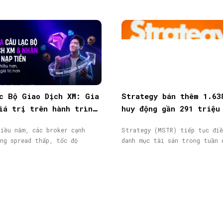
c Bộ Giao Dịch XM: Gia
Strategy bán thêm 1.63
iá trị trên hành trình
huy động gần 291 triệu
ịch
từ phát hành cổ phiếu
iều năm, các broker cạnh
Strategy (MSTR) tiếp tục điề
ng spread thấp, tốc độ
danh mục tài sản trong tuần 