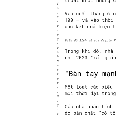
thoát khỏi những c
C
o
i
Vào cuối tháng 6 n
n
100 – và vào thời 
t
các kết quả hiện t
e
l
e
g
Biểu đồ lịch sử của Crypto F
r
a
Trong khi đó, nhà
p
h
năm 2020 “rất giốn
M
a
r
“Bàn tay mạn
k
e
t
Một loạt các biểu
s
,
mọi thời đại trong
D
i
g
Các nhà phân tích 
i
do bản chất “có tổ
t