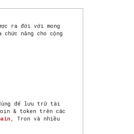
ược ra đời với mong
a chức năng cho cộng
dùng để lưu trữ tài
oin & token trên các
hain
, Tron và nhiều