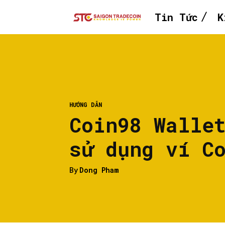
Tin Tức
K
HƯỚNG DẪN
Coin98 Walle
sử dụng ví C
By
Dong Pham