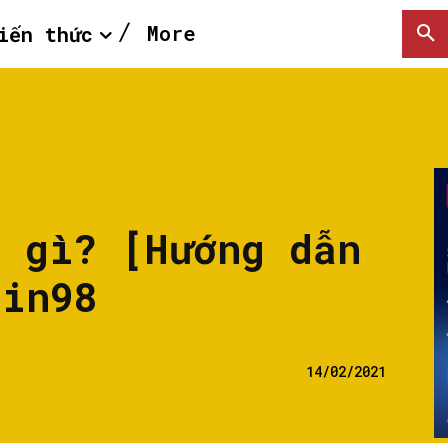
More
iến thức
t gì? [Hướng dẫn
oin98
14/02/2021