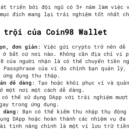
hát triển bởi đội ngũ có 5+ năm làm việc 
 mục đích mang lại trải nghiệm tốt nhất ch
SEARCH...
 trội của Coin98 Wallet
ọn, đơn giản
: Việc gửi crypto trở nên dễ 
 ở bất cứ nơi nào. Không cần địa chỉ ví p
98 của người nhận là có thể chuyển tiền n
 Passphrase của ví do chính bạn quản lý, 
ị ứng dụng thu thập.
sản dễ dàng
: Tạo hoặc khôi phục ví và quản
ở một nơi một cách dễ dàng.
 có thể sử dụng DApp với trải nghiệm mượt
ngay trong ứng dụng.
ễ dàng
: Bạn có thể kiếm thu nhập thụ động
ụng DApp hoặc hoàn thành các nhiệm vụ đa
ài tính năng chính là một ví lưu trữ tiề