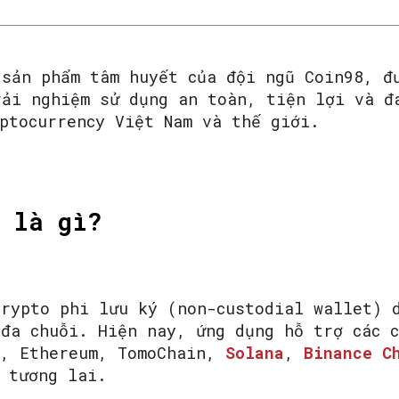
 sản phẩm tâm huyết của đội ngũ Coin98, đ
rải nghiệm sử dụng an toàn, tiện lợi và đ
ptocurrency Việt Nam và thế giới.
 là gì?
crypto phi lưu ký (non-custodial wallet) 
 đa chuỗi. Hiện nay, ứng dụng hỗ trợ các c
, Ethereum, TomoChain,
Solana
,
Binance C
g tương lai.