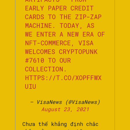
EARLY PAPER CREDIT
CARDS TO THE ZIP-ZAP
MACHINE. TODAY, AS
WE ENTER A NEW ERA OF
NFT-COMMERCE, VISA
WELCOMES CRYPTOPUNK
#7610 TO OUR
COLLECTION.
HTTPS://T.CO/XOPFFWX
UIU
— VisaNews (@VisaNews)
August 23, 2021
Chưa thể khẳng định chắc