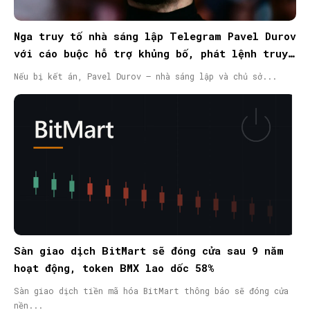
Nga truy tố nhà sáng lập Telegram Pavel Durov
với cáo buộc hỗ trợ khủng bố, phát lệnh truy
nã quốc tế
Nếu bị kết án, Pavel Durov – nhà sáng lập và chủ sở...
Sàn giao dịch BitMart sẽ đóng cửa sau 9 năm
hoạt động, token BMX lao dốc 58%
Sàn giao dịch tiền mã hóa BitMart thông báo sẽ đóng cửa
nền...