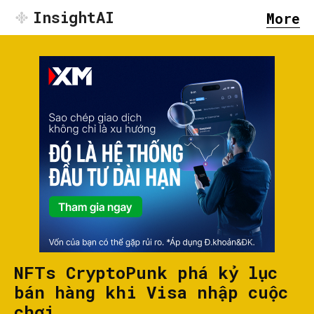
InsightAI
More
NFTs CryptoPunk phá kỷ lục
bán hàng khi Visa nhập cuộc
chơi