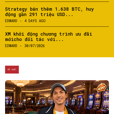
Strategy bán thêm 1.638 BTC, huy
động gần 291 triệu USD...
EDWARD
-
4 DAYS AGO
XM khởi động chương trình ưu đãi
mớicho đối tác với...
EDWARD
-
30/07/2026
ĐỀ XUẤT