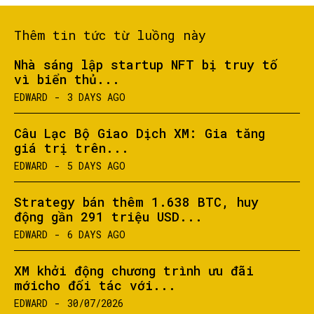
Thêm tin tức từ luồng này
Nhà sáng lập startup NFT bị truy tố
vì biển thủ...
EDWARD
-
3 DAYS AGO
Câu Lạc Bộ Giao Dịch XM: Gia tăng
giá trị trên...
EDWARD
-
5 DAYS AGO
Strategy bán thêm 1.638 BTC, huy
động gần 291 triệu USD...
EDWARD
-
6 DAYS AGO
XM khởi động chương trình ưu đãi
mớicho đối tác với...
EDWARD
-
30/07/2026