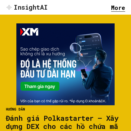
InsightAI
More
HƯỚNG DẪN
Đánh giá Polkastarter – Xây
dựng DEX cho các hồ chứa mã