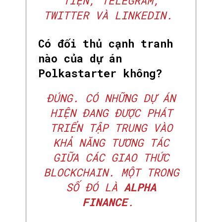
TIỆN, TELEGRAM,
TWITTER VÀ LINKEDIN.
Có đối thủ cạnh tranh
nào của dự án
Polkastarter không?
ĐÚNG. CÓ NHỮNG DỰ ÁN
HIỆN ĐANG ĐƯỢC PHÁT
TRIỂN TẬP TRUNG VÀO
KHẢ NĂNG TƯƠNG TÁC
GIỮA CÁC GIAO THỨC
BLOCKCHAIN. MỘT TRONG
SỐ ĐÓ LÀ
ALPHA
FINANCE
.