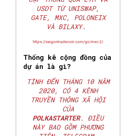
USDT TỪ UNISWAP,
GATE, MXC, POLONEIX
VÀ BILAXY.
https://saigontradecoin.com/go/mxc-2/
Thống kê cộng đồng của
dự án là gì?
TÍNH ĐẾN THÁNG 10 NĂM
2020, CÓ 4 KÊNH
TRUYỀN THÔNG XÃ HỘI
CỦA
POLKASTARTER
. ĐIỀU
NÀY BAO GỒM PHƯƠNG