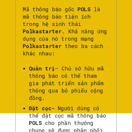
Mã thông báo gốc
POLS
là
mã thông báo tiện ích
trong hệ sinh thái
Polkastarter
. Khả năng ứng
dụng của nó trong mạng
Polkastarter
theo ba cách
khác nhau:
Quản trị
– Chủ sở hữu mã
thông báo có thể tham
gia phát triển sản phẩm
thông qua bỏ phiếu cộng
đồng.
Đặt cọc-
Người dùng có
thể đặt cọc mã thông báo
POLS
cho phần thưởng
chung sẽ được phân phối