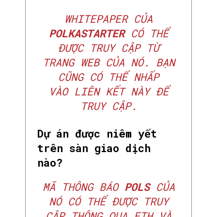
WHITEPAPER CỦA
POLKASTARTER
CÓ THỂ
ĐƯỢC TRUY CẬP TỪ
TRANG WEB CỦA NÓ. BẠN
CŨNG CÓ THỂ NHẤP
VÀO
LIÊN KẾT
NÀY ĐỂ
TRUY CẬP.
Dự án được niêm yết
trên sàn giao dịch
nào?
MÃ THÔNG BÁO
POLS
CỦA
NÓ CÓ THỂ ĐƯỢC TRUY
CẬP THÔNG QUA ETH VÀ